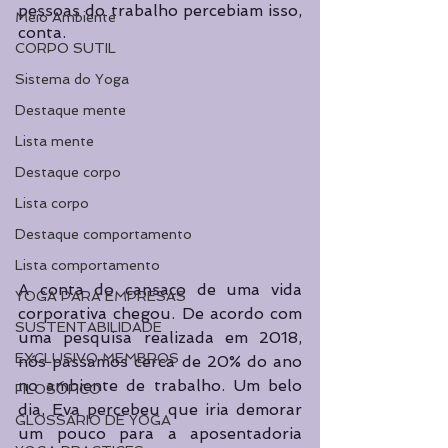
pessoas do trabalho percebiam isso, 
Meio Ambiente
conta.
CORPO SUTIL
Sistema do Yoga
Destaque mente
Lista mente
Destaque corpo
Lista corpo
Destaque comportamento
Lista comportamento
A conta do cansaço de uma vida 
YOGA PARA EMPRESAS
corporativa chegou. De acordo com 
SUSTENTABILIDADE
uma pesquisa realizada em 2018, 
EXCLUSIVO MEMBROS
nós passamos cerca de 20% do ano 
no ambiente de trabalho. Um belo 
FILOSÓFICO
dia, Eva percebeu que iria demorar 
GLOSSÁRIO DE YOGA
um pouco para a aposentadoria 