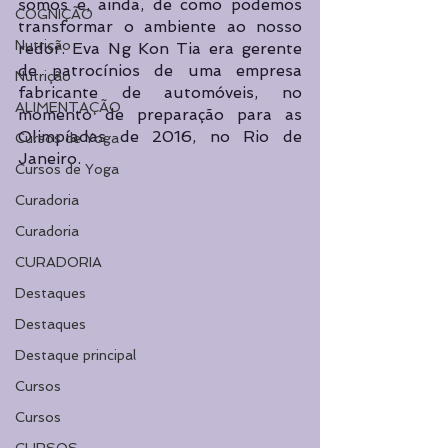
somos e, ainda, de como podemos 
COGNIÇÃO
transformar o ambiente ao nosso 
Nutrição
redor. Eva Ng Kon Tia era gerente 
de patrocínios de uma empresa 
Nutrição
fabricante de automóveis, no 
ALIMENTAÇÃO
momento de preparação para as 
Olimpíadas de 2016, no Rio de 
Cursos de Yoga
Janeiro. 
Cursos de Yoga
Curadoria
Curadoria
CURADORIA
Destaques
Destaques
Destaque principal
Cursos
Cursos