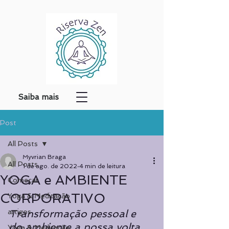
Saiba mais
Post
All Posts
Myvrian Braga
All Posts
1 de ago. de 2022
4 min de leitura
YOGA e AMBIENTE
Começar
CORPORATIVO
Yoga & Meditação
artigos
Transformação pessoal e 
do ambiente a nossa volta
Yoga & Meditação