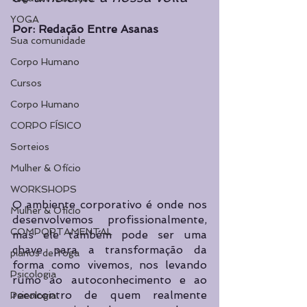
YOGA
Por: Redação Entre Asanas
Sua comunidade
Corpo Humano
Cursos
Corpo Humano
CORPO FÍSICO
Sorteios
Mulher & Ofício
WORKSHOPS
O ambiente corporativo é onde nos 
Mulher & Ofício
desenvolvemos profissionalmente, 
COMPORTAMENTAL
mas ele também pode ser uma 
chave para a transformação da 
planos de Yoga
forma como vivemos, nos levando 
Psicologia
rumo ao autoconhecimento e ao 
reencontro de quem realmente 
Psicologia