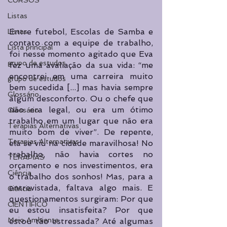
CURSOS
Listas
Entre futebol, Escolas de Samba e 
Listas
contato com a equipe de trabalho, 
Lista principal
foi nesse momento agitado que Eva 
grupo de estudos
fez uma avaliação da sua vida: “me 
encontrei em uma carreira muito 
grupo de estudos
bem sucedida [...] mas havia sempre 
Glossário
algum desconforto. Ou o chefe que 
não era legal, ou era um ótimo 
Glossário
trabalho em um lugar que não era 
Terapias Alternativas
muito bom de viver”. De repente, 
Terapias Alternativas
ela se viu na cidade maravilhosa! No 
trabalho, não havia cortes no 
TERAPIAS
orçamento e nos investimentos, era 
Ciência
o trabalho dos sonhos! Mas, para a 
entrevistada, faltava algo mais. E 
Ciência
questionamentos surgiram: Por que 
CIENTÍFICO
eu estou insatisfeita? Por que 
Meio Ambiente
estou tão estressada? Até algumas 