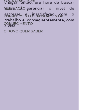
YOGA PRACTICES
chegar, então, era hora de buscar 
ajuda e gerenciar o nível de 
MEDITAÇÃO
estresse e insatisfação com o 
CONHECIMENTO É FUNDAMENTAL
trabalho e, consequentemente, com 
CONHECIMENTO
a vida. 
O POVO QUER SABER