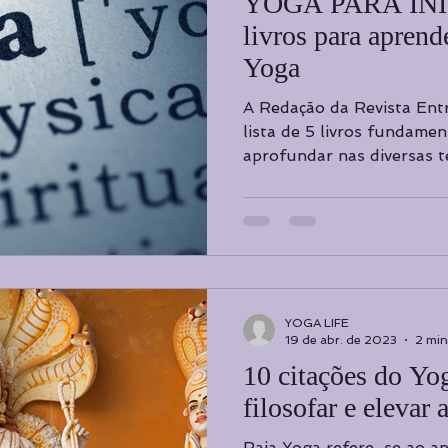
YOGA PARA INI
livros para aprend
Yoga
A Redação da Revista Ent
lista de 5 livros fundamen
aprofundar nas diversas té
YOGA LIFE
19 de abr. de 2023
2 min
10 citações do Yo
filosofar e elevar 
Raja Yoga refere-se ao an