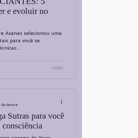
CIANTES: 5
er e evoluir no
re Asanas selecionou uma
tais para você se
cnicas...
 de leitura
ga Sutras para você
a consciência
tigo sistema de Yoga