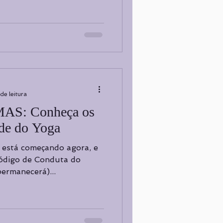
de leitura
S: Conheça os
ude do Yoga
u está começando agora, e
ódigo de Conduta do
permanecerá)...