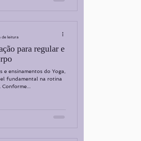
 de leitura
ação para regular e
orpo
as e ensinamentos do Yoga,
el fundamental na rotina
. Conforme...