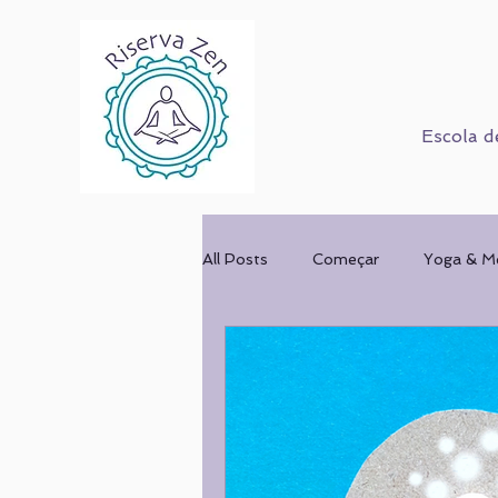
Escola d
All Posts
Começar
Yoga & M
Corpo Humano
Cursos
Mulher & Ofício
COMPORT