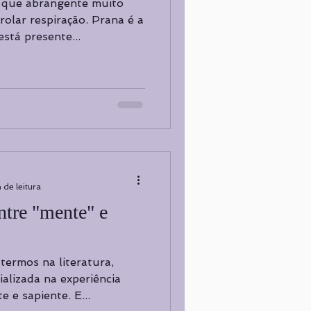
 que abrangente muito
oria
CURADORIA
rolar respiração. Prana é a
está presente...
 de leitura
ntre "mente" e
ermos na literatura,
ializada na experiência
 e sapiente. E...