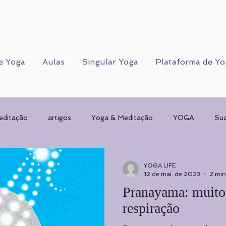
e Yoga
Aulas
Singular Yoga
Plataforma de Yo
editação
artigos
Yoga & Meditação
YOGA
Su
Corpo Humano
CORPO FÍSICO
Sorteios
Mulher & 
YOGA LIFE
12 de mai. de 2023
2 min
Pranayama: muito
AMENTAL
planos de Yoga
Psicologia
Psicologia
respiração