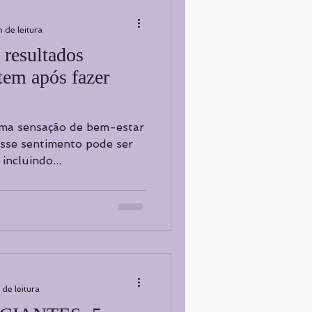
 de leitura
 resultados
tem após fazer
uma sensação de bem-estar
Esse sentimento pode ser
 incluindo...
 de leitura