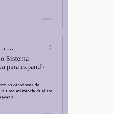
de leitura
do Sistema
a para expandir
scolas ortodoxas da
ra uma existência dualista
ever a...