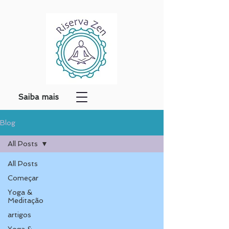
Saiba mais
Blog
All Posts
All Posts
Começar
Yoga &
Meditação
artigos