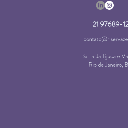
21 97689-1
contato@riservaz
Barra da Tijuca​ e V
Rio de Janeiro, B