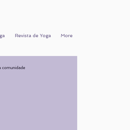
ga
Revista de Yoga
More
a comunidade
Ofício
WORKSHOPS
COGNIÇÃO
Nutrição