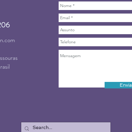
206
en.com
assouras
rasil
Envia