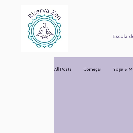
Escola d
All Posts
Começar
Yoga & M
Corpo Humano
Cursos
Mulher & Ofício
COMPORT