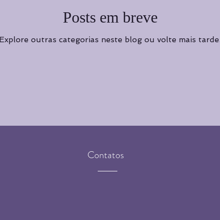
Cursos de Yoga
Posts em breve
Cursos de Yoga
Curadoria
Curad
Explore outras categorias neste blog ou volte mais tarde
Destaque principal
Contatos