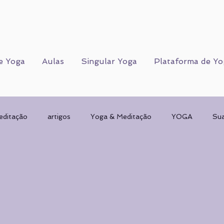
e Yoga
Aulas
Singular Yoga
Plataforma de Yo
editação
artigos
Yoga & Meditação
YOGA
Su
Corpo Humano
CORPO FÍSICO
Sorteios
Mulher & 
AMENTAL
planos de Yoga
Psicologia
Psicologia