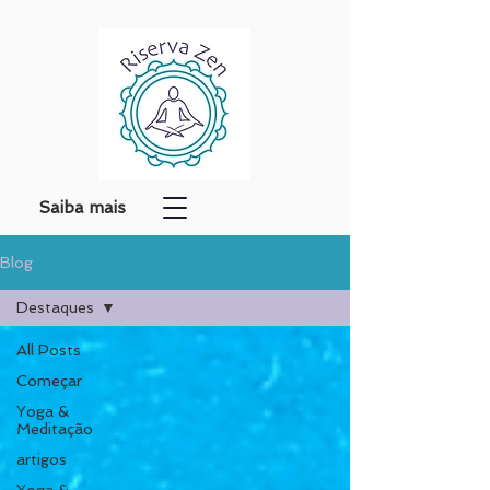
Saiba mais
Blog
Destaques
All Posts
Começar
Yoga &
Meditação
artigos