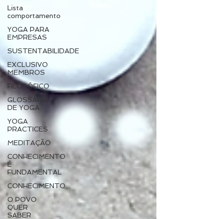
Lista
comportamento
YOGA PARA
EMPRESAS
SUSTENTABILIDADE
EXCLUSIVO
MEMBROS
FILOSÓFICO
GLOSSÁRIO
DE YOGA
YOGA
PRACTICES
MEDITAÇÃO
CONHECIMENTO
É
FUNDAMENTAL
CONHECIMENTO
O POVO
QUER
SABER