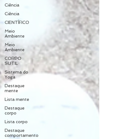
Ciência
Ciência
CIENTÍFICO
Meio
Ambiente
Meio
Ambiente
CORPO
SUTIL
Sistema do
Yoga
Destaque
mente
Lista mente
Destaque
corpo
Lista corpo
Destaque
comportamento