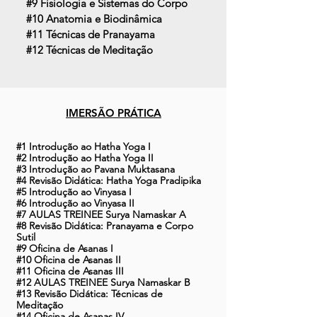
#9 Fisiologia e Sistemas do Corpo
#10 Anatomia e Biodinâmica
#11 Técnicas de Pranayama
#12 Técnicas de Meditação
IMERSÃO PRÁTICA
#1 Introdução ao Hatha Yoga I
#2 Introdução ao Hatha Yoga II
#3 Introdução ao Pavana Muktasana
#4 Revisão Didática: Hatha Yoga Pradipika
#5 Introdução ao Vinyasa I
#6 Introdução ao Vinyasa II
#7 AULAS TREINEE Surya Namaskar A
#8 Revisão Didática: Pranayama e Corpo
Sutil
#9 Oficina de Asanas I
#10 Oficina de Asanas II
#11 Oficina de Asanas III
#12 AULAS TREINEE Surya Namaskar B
#13 Revisão Didática:
Técnicas de
Meditação
#14 Oficina de Asanas IV