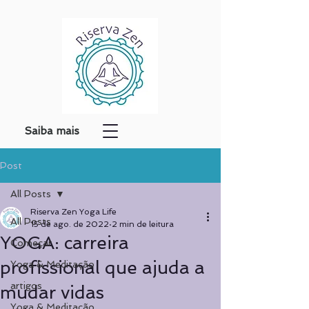
Saiba mais
Post
All Posts
Riserva Zen Yoga Life
All Posts
15 de ago. de 2022
2 min de leitura
YOGA: carreira
Começar
profissional que ajuda a
Yoga & Meditação
artigos
mudar vidas
Yoga & Meditação