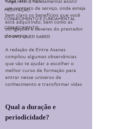
Yoga, etc. É fundamental existir 
YOGA PRACTICES
um contrato de serviço, onde esteja 
MEDITAÇÃO
bem claro os benefícios que você 
CONHECIMENTO É FUNDAMENTAL
está adquirindo, bem como as 
CONHECIMENTO
obrigações e deveres do prestador 
do serviço.
O POVO QUER SABER
A redação de Entre Asanas 
compilou algumas observâncias 
que vão te ajudar a escolher o 
melhor curso de formação para 
entrar nesse universo de 
conhecimento e transformar vidas
Qual a duração e 
periodicidade?