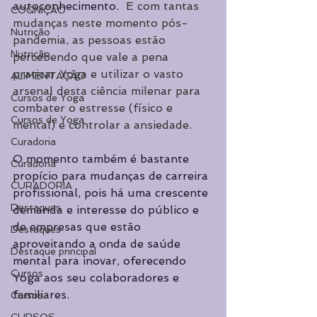
autoconhecimento.  
E com tantas 
COGNIÇÃO
mudanças neste momento pós-
Nutrição
pandemia, as pessoas estão 
Nutrição
percebendo que vale a pena 
praticar Yoga e utilizar o vasto 
ALIMENTAÇÃO
arsenal desta ciência milenar para 
Cursos de Yoga
combater o estresse (físico e 
Cursos de Yoga
mental) e controlar a ansiedade.
Curadoria
O momento também é bastante 
Curadoria
propício para mudanças de carreira 
CURADORIA
profissional, pois há uma crescente 
Destaques
demanda e interesse do público e 
de empresas que estão 
Destaques
aproveitando a onda de saúde 
Destaque principal
mental para inovar, oferecendo 
Cursos
Yoga aos seu colaboradores e 
familiares.
Cursos