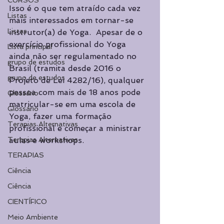
CURSOS
Isso é o que tem atraído cada vez 
Listas
mais interessados em tornar-se 
Listas
instrutor(a) de Yoga.  Apesar de o 
exercício profissional do Yoga 
Lista principal
ainda não ser regulamentado no 
grupo de estudos
Brasil (tramita desde 2016 o 
grupo de estudos
Projeto de Lei 4282/16), qualquer 
pessoa com mais de 18 anos pode 
Glossário
matricular-se em uma escola de 
Glossário
Yoga, fazer uma formação 
Terapias Alternativas
profissional e começar a ministrar 
aulas e workshops.
Terapias Alternativas
TERAPIAS
Ciência
Ciência
CIENTÍFICO
Meio Ambiente