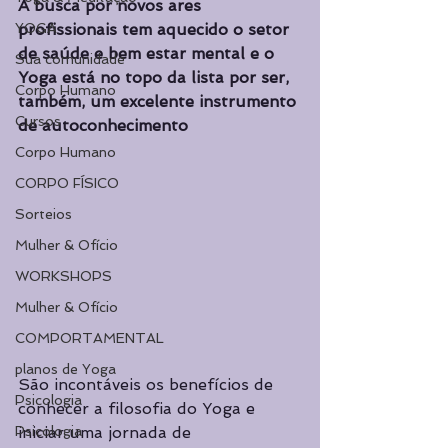
A busca por novos ares 
YOGA
profissionais tem aquecido o setor 
de saúde e bem estar mental e o 
Sua comunidade
Yoga está no topo da lista por ser, 
Corpo Humano
também, um excelente instrumento 
Cursos
de autoconhecimento
Corpo Humano
CORPO FÍSICO
Sorteios
Mulher & Ofício
WORKSHOPS
Mulher & Ofício
COMPORTAMENTAL
planos de Yoga
São incontáveis os benefícios de 
Psicologia
conhecer a filosofia do Yoga e 
iniciar uma jornada de 
Psicologia