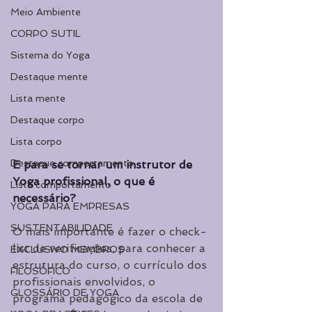
Meio Ambiente
CORPO SUTIL
Sistema do Yoga
Destaque mente
Lista mente
Destaque corpo
Lista corpo
Destaque comportamento
E para se tornar um instrutor de 
Yoga profissional, o que é 
Lista comportamento
necessário? 
YOGA PARA EMPRESAS
SUSTENTABILIDADE
O mais importante é fazer o check-
list de verificações, para conhecer a 
EXCLUSIVO MEMBROS
estrutura do curso, o currículo dos 
FILOSÓFICO
profissionais envolvidos, o 
GLOSSÁRIO DE YOGA
programa pedagógico da escola de 