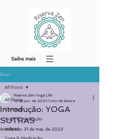
Saiba mais
Post
All Posts
Riserva Zen Yoga Life
All Posts
12 de jun. de 2021
1 min de leitura
Introdução: YOGA
Começar
SUTRAS
Yoga & Meditação
artigos
Atualizado:
31 de mai. de 2023
Yoga & Meditação