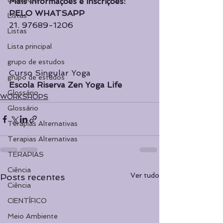
CURSOS
Mais informações e inscrições:
PELO WHATSAPP
Listas
21. 97689-1206
Listas
Lista principal
grupo de estudos
Curso Singular Yoga
grupo de estudos
Escola Riserva Zen Yoga Life
Glossário
WORKSHOPS
Glossário
Terapias Alternativas
Terapias Alternativas
TERAPIAS
Ciência
Ver tudo
Posts recentes
Ciência
CIENTÍFICO
Meio Ambiente