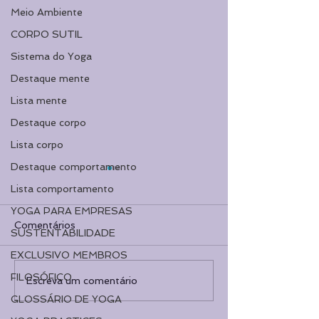
Meio Ambiente
CORPO SUTIL
Sistema do Yoga
Destaque mente
Lista mente
Destaque corpo
Lista corpo
Destaque comportamento
Lista comportamento
YOGA PARA EMPRESAS
Comentários
SUSTENTABILIDADE
EXCLUSIVO MEMBROS
FILOSÓFICO
Introdução: PAVANA
Sistemas do Co
Escreva um comentário
MUKTASANA
ANATOMIA
GLOSSÁRIO DE YOGA