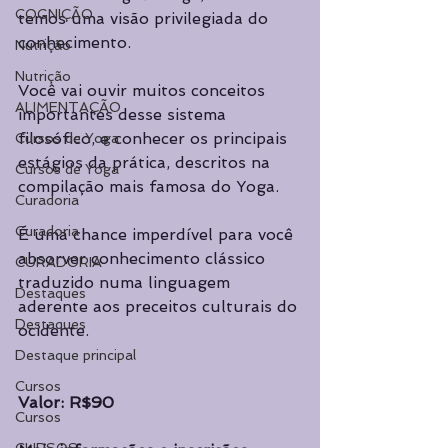
COGNIÇÃO
temos uma visão privilegiada do 
conhecimento.
Nutrição
Nutrição
Você vai ouvir muitos conceitos 
ALIMENTAÇÃO
importantes desse sistema 
filosófico, e conhecer os principais 
Cursos de Yoga
estágios da prática, descritos na 
Cursos de Yoga
compilação mais famosa do Yoga.
Curadoria
Curadoria
É uma chance imperdível para você 
absorver conhecimento clássico 
CURADORIA
traduzido numa linguagem 
Destaques
aderente aos preceitos culturais do 
Destaques
ocidente.
Destaque principal
Cursos
Valor: R$90
Cursos