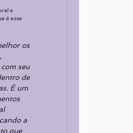
ral e 
e é esse 
elhor os 
 
 com seu 
entro de 
as. É um 
mentos 
al 
scando a 
to que 