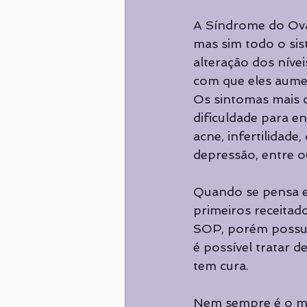
A Síndrome do Ovár
mas sim todo o sis
alteração dos níve
com que eles aum
Os sintomas mais c
dificuldade para e
acne, infertilidade
depressão, entre o
Quando se pensa e
primeiros receitad
SOP, porém possui 
é possível tratar d
tem cura.
Nem sempre é o mét