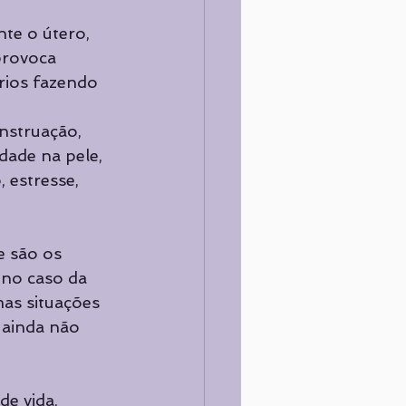
te o útero, 
provoca 
rios fazendo 
nstruação, 
dade na pele, 
 estresse, 
 são os 
 no caso da 
as situações 
 ainda não 
e vida, 