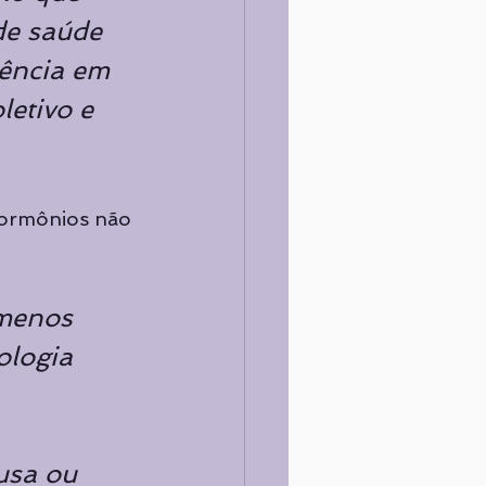
de saúde 
ência em 
letivo e 
 hormônios não 
 menos 
ologia 
 
usa ou 