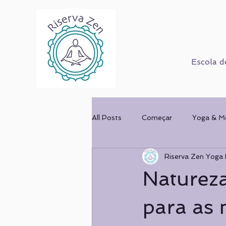
Escola d
All Posts
Começar
Yoga & M
Riserva Zen Yoga 
Corpo Humano
Cursos
Natureza
Mulher & Ofício
COMPORT
para as