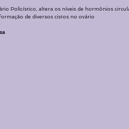
Cursos de Yoga
Cursos de Yoga
Curadoria
Curad
io Policístico, altera os níveis de hormônios circul
formação de diversos cistos no ovário
Destaque principal
sa