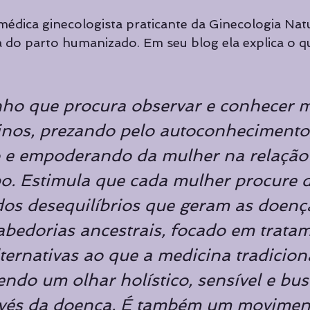
médica ginecologista praticante da Ginecologia Natu
a do parto humanizado. Em seu blog ela explica o qu
ho que procura observar e conhecer m
ninos, prezando pelo autoconhecimento,
 e empoderando da mulher na relação
o. Estimula que cada mulher procure d
dos desequilíbrios que geram as doenç
abedorias ancestrais, focado em trata
lternativas ao que a medicina tradicion
endo um olhar holístico, sensível e bu
nvés da doença. É também um movimen