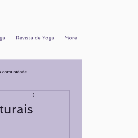
ga
Revista de Yoga
More
a comunidade
Ofício
WORKSHOPS
turais
COGNIÇÃO
Nutrição