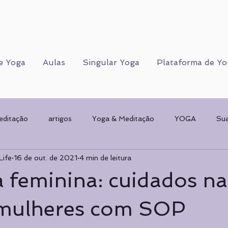
e Yoga
Aulas
Singular Yoga
Plataforma de Yo
editação
artigos
Yoga & Meditação
YOGA
Su
Life
16 de out. de 2021
4 min de leitura
Corpo Humano
CORPO FÍSICO
Sorteios
Mulher & 
 feminina: cuidados na
AMENTAL
planos de Yoga
Psicologia
Psicologia
 mulheres com SOP