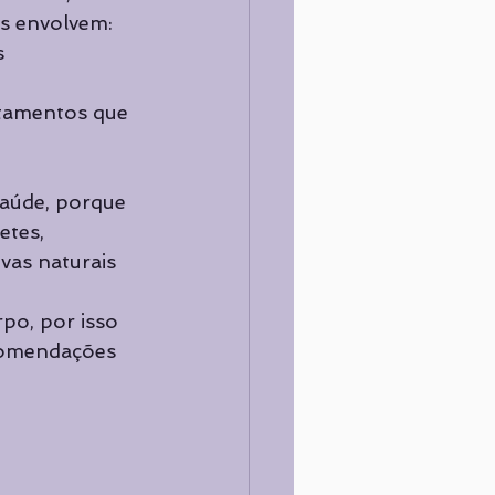
s envolvem: 
s 
tamentos que 
saúde, porque 
tes, 
vas naturais 
po, por isso 
ecomendações 