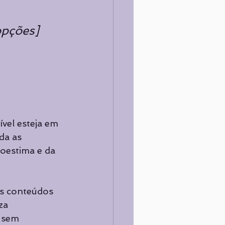
opções] 
vel esteja em 
da as 
oestima e da 
os conteúdos 
za 
 sem 