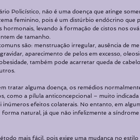
io Policístico, não é uma doença que atinge somen
tema feminino, pois é um distúrbio endócrino que 
is hormonais, levando à formação de cistos nos ová
entem de tamanho.
omuns são: menstruação irregular, ausência de me
ngravidar, aparecimento de pelos em excesso, oleosi
, obesidade, também pode acarretar queda de cabelo,
utros.
m tratar alguma doença, os remédios normalmente
os, como a pílula anticoncepcional – muito indicada
inúmeros efeitos colaterais. No entanto, em algum
e forma natural, já que não infelizmente a síndrome
odo mais fácil, pois exige uma mudança no estilo d