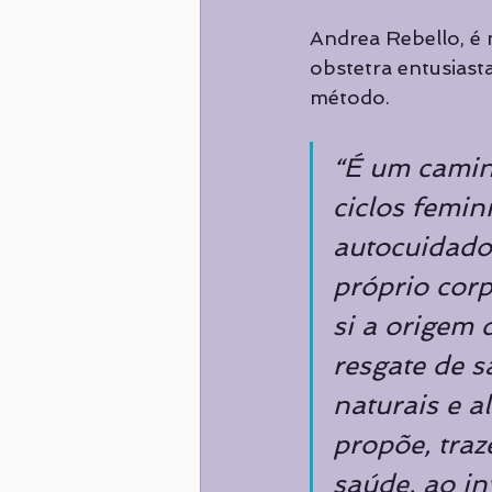
Andrea Rebello, é 
obstetra entusiast
método. 
“É um camin
ciclos femi
autocuidado
próprio corp
si a origem 
resgate de s
naturais e a
propõe, traz
saúde, ao i