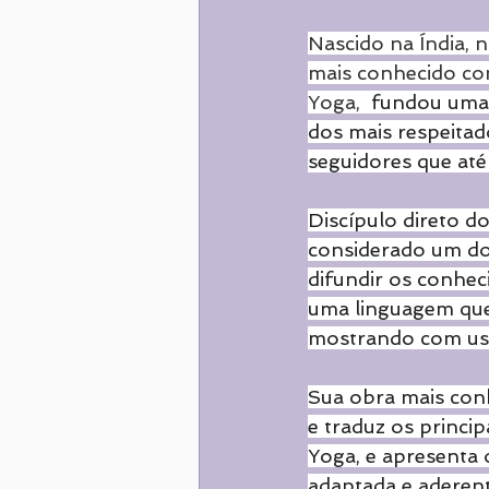
Nascido na Índia, 
mais conhecido c
Yoga,  
fundou uma 
dos mais respeita
seguidores que até
Discípulo direto do
considerado um dos
difundir os conhe
uma linguagem que
mostrando com usuf
Sua obra mais conh
e traduz os princip
Yoga, e apresenta 
adaptada e aderent