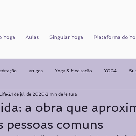
e Yoga
Aulas
Singular Yoga
Plataforma de Yo
editação
artigos
Yoga & Meditação
YOGA
Su
Life
21 de jul. de 2020
2 min de leitura
Corpo Humano
CORPO FÍSICO
Sorteios
Mulher & 
ida: a obra que aproxi
AMENTAL
planos de Yoga
Psicologia
Psicologia
s pessoas comuns