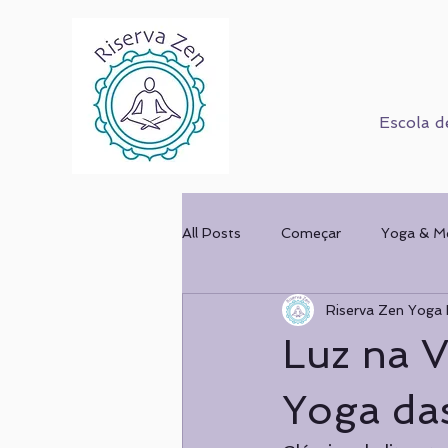
Escola d
All Posts
Começar
Yoga & M
Riserva Zen Yoga 
Corpo Humano
Cursos
Luz na V
Mulher & Ofício
COMPORT
Yoga da