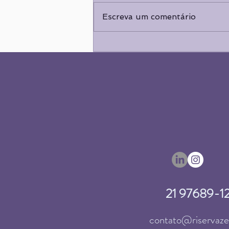
Escreva um comentário
Pranayama: muito além da
respiração
21 97689-1
contato@riservaz