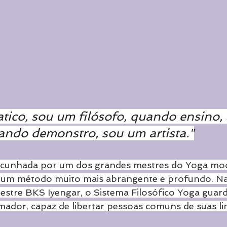
ico, sou um filósofo, quando ensino,
uando demonstro, sou um artista
."
e, cunhada por um dos grandes mestres do Yoga mo
de um método muito mais abrangente e profundo. Na
stre BKS Iyengar, o Sistema Filosófico Yoga guar
mador, capaz de libertar pessoas comuns de suas li