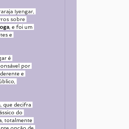
araja Iyengar, 
vros sobre 
Yoga
, e foi um 
tes e 
gar é 
ponsável por 
derente e 
blico, 
 que decifra 
ássico do 
, totalmente 
ente opção de 