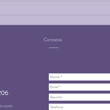
Qual a diferença entre
10 e
"mente" e "consciência"?
Sist
Samk
sua 
Contatos
206
en.com