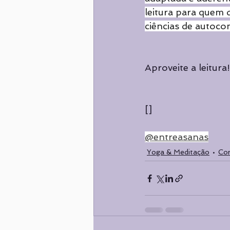
leitura para quem 
ciências de autoco
Aproveite a leitura!
[]
@entreasanas
Yoga & Meditação
Co