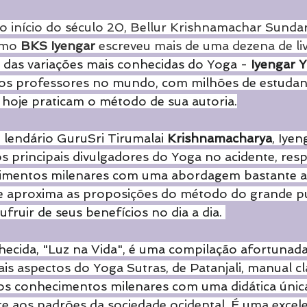
no início do século 20, Bellur Krishnamachar Sundar
omo 
BKS Iyengar
 escreveu mais de uma dezena de li
das variações mais conhecidas do Yoga - 
Iyengar 
dos professores no mundo, com milhões de estudan
 hoje praticam o método de sua autoria.
 lendário GuruSri Tirumalai 
Krishnamacharya
, Iyen
 principais divulgadores do Yoga no acidente, res
cimentos milenares com uma abordagem bastante a
 aproxima as proposições do método do grande pú
ruir de seus benefícios no dia a dia. 
ecida, "Luz na Vida", é uma compilação afortunada,
ais aspectos do Yoga Sutras, de Patanjali, manual cl
os conhecimentos milenares com uma didática única
e aos padrões da sociedade ocidental. É uma excel