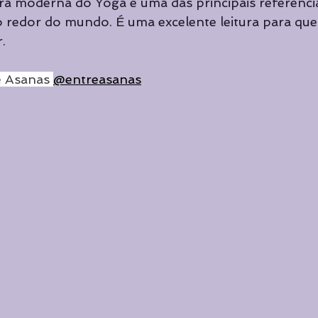
ura moderna do Yoga é uma das principais referência
Cursos de Yoga
Cursos de Yoga
Curadoria
Curad
o redor do mundo. É uma excelente leitura para qu
. 
Destaque principal
 Asanas 
@entreasanas