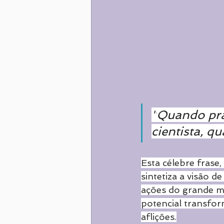
"
Quando prat
cientista, q
Esta célebre fras
sintetiza a visão 
ações do grande me
potencial transfor
aflições.