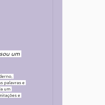
 sou um 
derno, 
s palavras e 
da um 
mitações e 