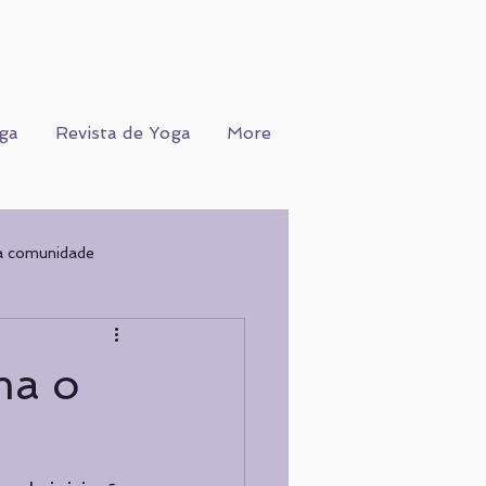
ga
Revista de Yoga
More
a comunidade
Ofício
WORKSHOPS
ma o
COGNIÇÃO
Nutrição