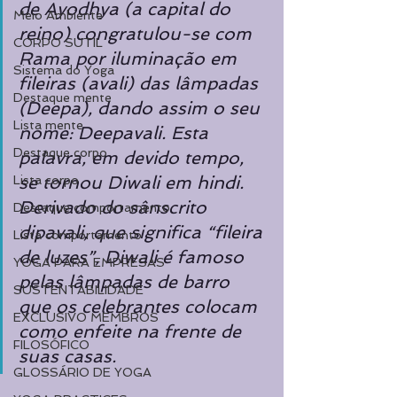
de Ayodhya (a capital do 
Meio Ambiente
reino) congratulou-se com 
CORPO SUTIL
Rama por iluminação em 
Sistema do Yoga
fileiras (avali) das lâmpadas 
Destaque mente
(Deepa), dando assim o seu 
Lista mente
nome: Deepavali. Esta 
Destaque corpo
palavra, em devido tempo, 
se tornou Diwali em hindi. 
Lista corpo
Derivado do sânscrito 
Destaque comportamento
dipavali, que significa “fileira 
Lista comportamento
de luzes”, Diwali é famoso 
YOGA PARA EMPRESAS
pelas lâmpadas de barro 
SUSTENTABILIDADE
que os celebrantes colocam 
EXCLUSIVO MEMBROS
como enfeite na frente de 
FILOSÓFICO
suas casas. 
GLOSSÁRIO DE YOGA