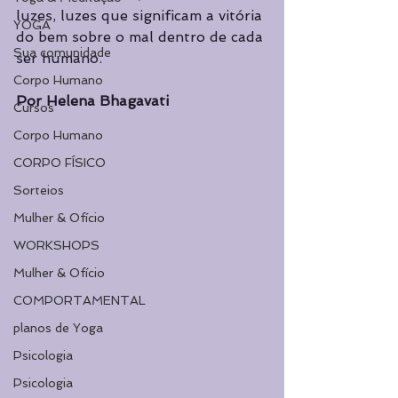
luzes, luzes que significam a vitória 
YOGA
do bem sobre o mal dentro de cada 
Sua comunidade
ser humano. 
Corpo Humano
Por Helena Bhagavati
Cursos
Corpo Humano
CORPO FÍSICO
Sorteios
Mulher & Ofício
WORKSHOPS
Mulher & Ofício
COMPORTAMENTAL
planos de Yoga
Psicologia
Psicologia