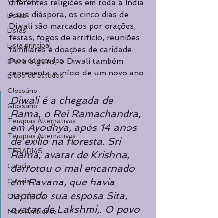
CURSOS
diferentes religiões em toda a Índia 
e sua diáspora, os cinco dias de 
Listas
Diwali são marcados por orações, 
Listas
festas, fogos de artifício, reuniões 
Lista principal
familiares e doações de caridade. 
grupo de estudos
Para alguns, o Diwali também 
representa o início de um novo ano.
grupo de estudos
Glossário
Diwali é a chegada de 
Glossário
Rama, o Rei Ramachandra,  
Terapias Alternativas
em Ayodhya, após 14 anos 
Terapias Alternativas
de exílio na floresta. Sri 
TERAPIAS
Rama, avatar de Krishna, 
Ciência
derrotou o mal encarnado 
em Ravana, que havia 
Ciência
raptado sua esposa Sita, 
CIENTÍFICO
avatar de Lakshmi,. O povo 
Meio Ambiente