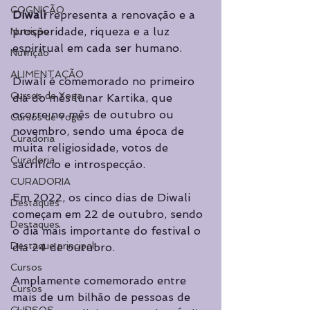
COGNIÇÃO
Diwali 
representa a renovação e a 
prosperidade, riqueza e a luz 
Nutrição
espiritual em cada ser humano.
Nutrição
ALIMENTAÇÃO
Diwali é comemorado no primeiro 
Cursos de Yoga
dia do mês lunar Kartika, que 
ocorre no mês de outubro ou 
Cursos de Yoga
novembro, sendo uma época de 
Curadoria
muita religiosidade, votos de 
Curadoria
sacrifício e introspecção.
CURADORIA
Em 2022, os cinco dias de Diwali 
Destaques
começam em 22 de outubro, sendo 
Destaques
o dia mais importante do festival o 
Destaque principal
dia 24 de outubro.
Cursos
Amplamente comemorado entre 
Cursos
mais de um bilhão de pessoas de 