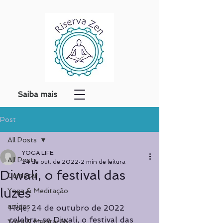
Saiba mais
Post
All Posts
YOGA LIFE
All Posts
24 de out. de 2022
2 min de leitura
Diwali, o festival das
Começar
luzes
Yoga & Meditação
artigos
Hoje, 24 de outubro de 2022 
celebra-se Diwali, o festival das 
Yoga & Meditação