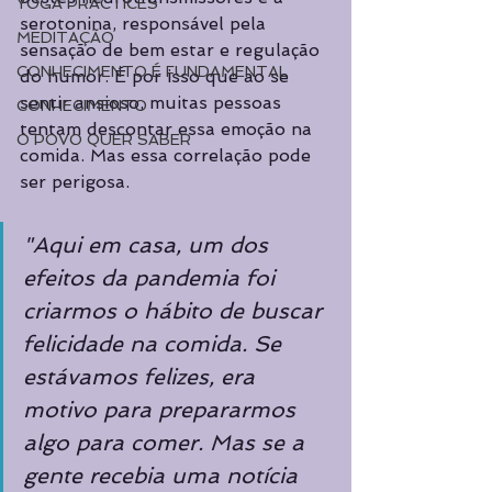
YOGA PRACTICES
serotonina, responsável pela 
MEDITAÇÃO
sensação de bem estar e regulação 
CONHECIMENTO É FUNDAMENTAL
do humor. É por isso que ao se 
sentir ansioso, muitas pessoas 
CONHECIMENTO
tentam descontar essa emoção na 
O POVO QUER SABER
comida. Mas essa correlação pode 
ser perigosa. 
"Aqui em casa, um dos 
efeitos da pandemia foi 
criarmos o hábito de buscar 
felicidade na comida. Se 
estávamos felizes, era 
motivo para prepararmos 
algo para comer. Mas se a 
gente recebia uma notícia 