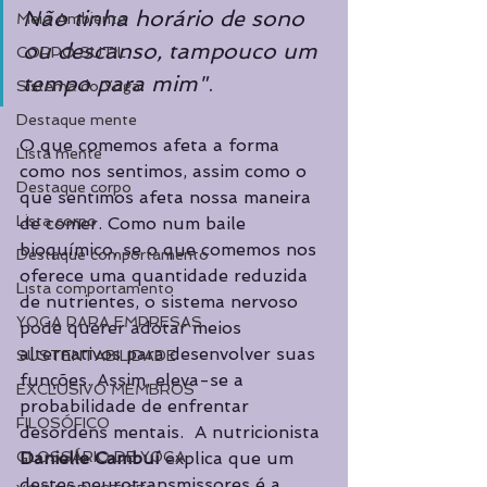
Não tinha horário de sono 
Meio Ambiente
ou descanso, tampouco um 
CORPO SUTIL
tempo para mim"
.
Sistema do Yoga
Destaque mente
O que comemos afeta a forma 
Lista mente
como nos sentimos, assim como o 
Destaque corpo
que sentimos afeta nossa maneira 
Lista corpo
de comer. Como num baile 
bioquímico, se o que comemos nos 
Destaque comportamento
oferece uma quantidade reduzida 
Lista comportamento
de nutrientes, o sistema nervoso 
YOGA PARA EMPRESAS
pode querer adotar meios 
alternativos para desenvolver suas 
SUSTENTABILIDADE
funções. Assim, eleva-se a 
EXCLUSIVO MEMBROS
probabilidade de enfrentar 
FILOSÓFICO
desordens mentais.  A nutricionista 
GLOSSÁRIO DE YOGA
Danielle Cambuí
 explica que um 
destes neurotransmissores é a 