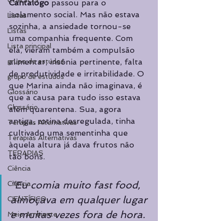
CURSOS
Cantalogo
 passou para o 
isolamento social. Mas não estava 
Listas
sozinha, a ansiedade tornou-se 
Listas
uma companhia frequente. Com 
Lista principal
ela, vieram também a compulsão 
grupo de estudos
alimentar, insônia pertinente, falta 
de produtividade e irritabilidade. O 
grupo de estudos
que Marina ainda não imaginava, é 
Glossário
que a causa para tudo isso estava 
Glossário
além quarentena. Sua, agora 
antiga, rotina desregulada, tinha 
Terapias Alternativas
cultivado uma sementinha que 
Terapias Alternativas
àquela altura já dava frutos não 
TERAPIAS
tão bons. 
Ciência
"Eu comia muito fast food, 
Ciência
almoçava em qualquer lugar 
CIENTÍFICO
e muitas vezes fora de hora. 
Meio Ambiente