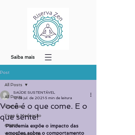
Saiba mais
Post
All Posts
SAÚDE SUSTENTÁVEL
All Posts
12 de jul. de 2021
5 min de leitura
Você é o que come. E o
Começar
que sente!
Yoga & Meditação
artigos
Pandemia expõe o impacto das 
emoções sobre o comportamento 
Yoga & Meditação