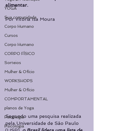
alimentar.
YOGA
Sua comunidade
Por Vitória Isa Moura
Corpo Humano
Cursos
Corpo Humano
CORPO FÍSICO
Sorteios
Mulher & Ofício
WORKSHOPS
Mulher & Ofício
COMPORTAMENTAL
planos de Yoga
Segundo uma pesquisa realizada 
Psicologia
pela Universidade de São Paulo 
Psicologia
(USP), 
o Brasil lidera uma lista de 