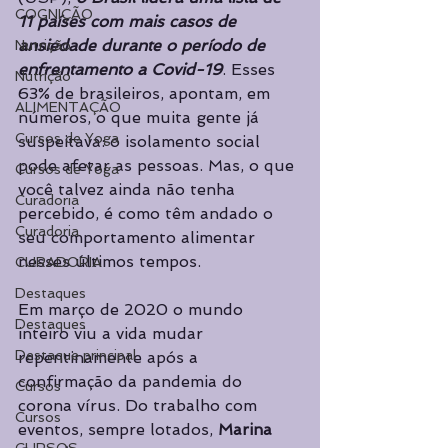
COGNIÇÃO
11 países com mais casos de 
ansiedade durante o período de 
Nutrição
enfrentamento a Covid-19
. Esses 
Nutrição
63% de brasileiros, apontam, em 
ALIMENTAÇÃO
números, o que muita gente já 
Cursos de Yoga
suspeitava: o isolamento social 
pode afetar as pessoas. Mas, o que 
Cursos de Yoga
você talvez ainda não tenha 
Curadoria
percebido, é como têm andado o 
Curadoria
seu comportamento alimentar 
nesses últimos tempos. 
CURADORIA
Destaques
Em março de 2020 o mundo 
Destaques
inteiro viu a vida mudar 
Destaque principal
repentinamente após a 
confirmação da pandemia do 
Cursos
corona vírus. Do trabalho com 
Cursos
eventos, sempre lotados, 
Marina 