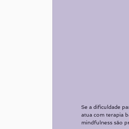
Se a dificuldade pa
atua com terapia 
mindfulness são p