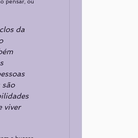
o pensar, ou 
clos da 
o 
mbém 
s 
pessoas 
 são 
ilidades 
viver 