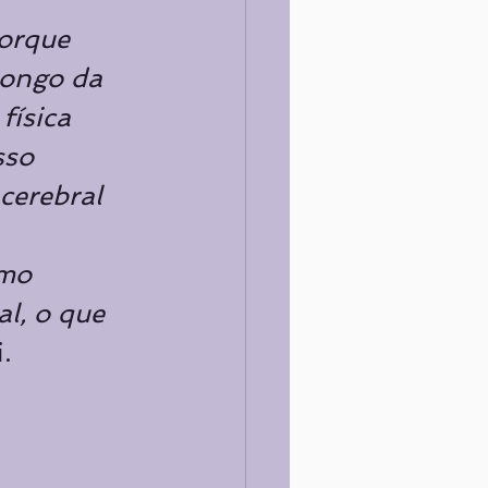
orque 
longo da 
física 
sso 
cerebral 
mo 
l, o que 
.