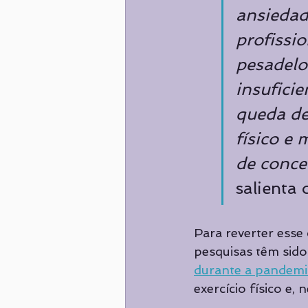
ansiedade
profissi
pesadelo
insufici
queda de
físico e 
de conce
salienta 
Para reverter esse
pesquisas têm sido
durante a pandemi
exercício físico e,