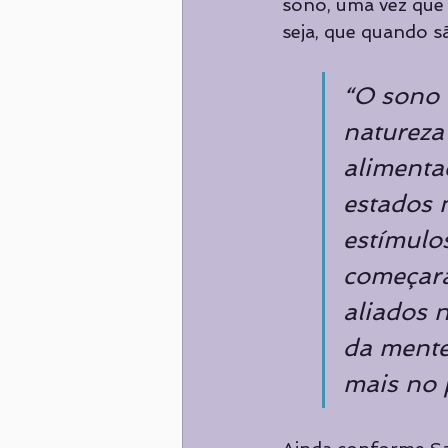
sono, uma vez que
seja, que quando s
“O sono é
natureza 
alimenta
estados 
estímulos
começara
aliados 
da mente
mais no p