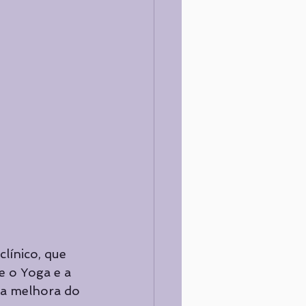
línico, que 
 o Yoga e a 
 a melhora do 