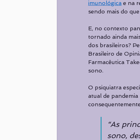
imunológica
 e na 
sendo mais do que 
E, no contexto pan
tornado ainda mais
dos brasileiros? P
Brasileiro de Opin
Farmacêutica Taked
sono.
O psiquiatra espec
atual de pandemia 
consequentemente 
“As princ
sono, de