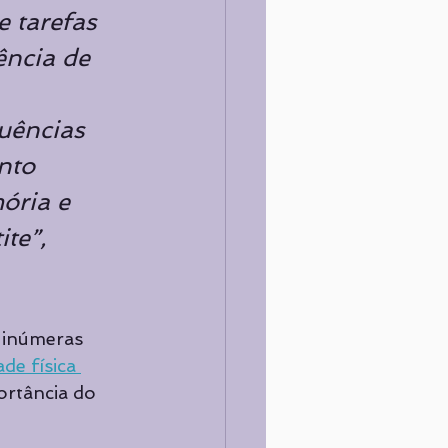
e tarefas 
ência de 
uências 
nto 
ória e 
te”,
 inúmeras 
de física 
ortância do 