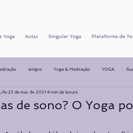
e Yoga
Aulas
Singular Yoga
Plataforma de Yo
editação
artigos
Yoga & Meditação
YOGA
Su
Life
25 de mai. de 2021
4 min de leitura
Corpo Humano
CORPO FÍSICO
Sorteios
Mulher & 
as de sono? O Yoga po
AMENTAL
planos de Yoga
Psicologia
Psicologia