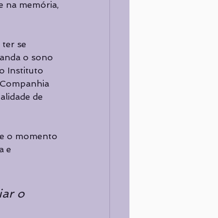
e na memória, 
ter se 
 anda o sono 
 Instituto 
a Companhia 
alidade de 
que o momento 
a e 
iar o 