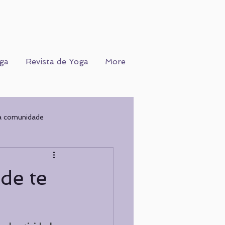
ga
Revista de Yoga
More
a comunidade
Ofício
WORKSHOPS
de te
COGNIÇÃO
Nutrição