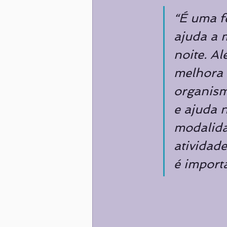
“É uma f
ajuda a 
noite. Al
melhora 
organism
e ajuda 
modalida
atividad
é import