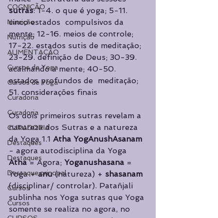
COGNIÇÃO
sutras
: 1-4. o que é yoga; 5-11. 
cinco estados  compulsivos da 
Nutrição
mente; 12-16. meios de controle; 
Nutrição
17-22. estados sutis de meditação;  
ALIMENTAÇÃO
23-29. definição de Deus; 30-39. 
Cursos de Yoga
acalmando a mente; 40-50. 
estados profundos de  meditação; 
Cursos de Yoga
51. considerações finais 
Curadoria
Curadoria
Os dois primeiros sutras revelam a 
natureza dos Sutras e a natureza 
CURADORIA
da Yoga 1.1 
Atha YogAnushAsanam 
Destaques
- agora autodisciplina da Yoga 
Destaques
Atha 
= Agora; 
Yoganushasana 
= 
Destaque principal
Yoga + 
anu 
(natureza) + 
shasanam 
(disciplinar/ controlar). Patañjali 
Cursos
sublinha nos Yoga sutras que Yoga 
Cursos
somente se realiza no agora, no  