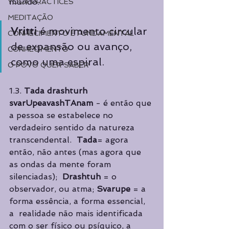
mundo.  
YOGA PRACTICES
MEDITAÇÃO
Vritti 
é movimento circular 
CONHECIMENTO É FUNDAMENTAL
de expansão ou avanço, 
CONHECIMENTO
como uma espiral. 
O POVO QUER SABER
1.3. 
Tada drashturh 
svarUpeavashTAnam 
- é então que 
a pessoa se estabelece no  
verdadeiro sentido da natureza 
transcendental.  
Tada
= agora 
então, não antes (mas agora que 
as ondas da mente foram 
silenciadas);  
Drashtuh 
= o 
observador, ou atma; 
Svarupe 
= a 
forma essência, a forma essencial, 
a  realidade não mais identificada 
com o ser físico ou psíquico, a 