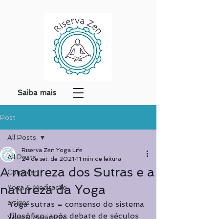
Saiba mais
Post
All Posts
Riserva Zen Yoga Life
All Posts
24 de set. de 2021
11 min de leitura
A natureza dos Sutras e a
Começar
natureza da Yoga
Yoga & Meditação
artigos
Yoga sutras = consenso do sistema 
filosófico, após debate de séculos 
Yoga & Meditação