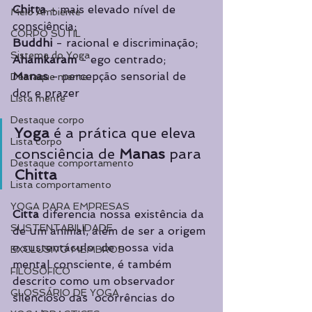
Chitta 
- mais elevado nível de 
Meio Ambiente
consciência; 
CORPO SUTIL
Buddhi 
- racional e discriminação;  
Sistema do Yoga
Ahamkaram 
- ego centrado; 
Manas 
- percepção sensorial de 
Destaque mente
dor e prazer 
Lista mente
Destaque corpo
Yoga 
é a prática que eleva 
Lista corpo
consciência de 
Manas 
para 
Destaque comportamento
Chitta 
Lista comportamento
YOGA PARA EMPRESAS
Citta 
diferencia nossa existência da 
SUSTENTABILIDADE
de um animal, além de ser a origem 
e sustentáculo  de nossa vida 
EXCLUSIVO MEMBROS
mental consciente, é também 
FILOSÓFICO
descrito como um observador 
GLOSSÁRIO DE YOGA
silencioso das  ocorrências do 