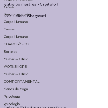
entre os mestres -Capitulo I
YOGA
Sua comunidade
Por Helena Bhagavati
Corpo Humano
Cursos
Corpo Humano
CORPO FÍSICO
Sorteios
Mulher & Ofício
WORKSHOPS
Mulher & Ofício
COMPORTAMENTAL
planos de Yoga
Psicologia
Psicologia
Índice - Estrutura das sessões - 