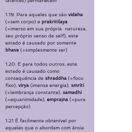
latentes) permanecem 
1.19. Para aqueles que são 
videha 
(=sem corpo) e 
prakritilaya 
(=imerso em sua própria  natureza, 
seu próprio senso de self), este 
estado é causado por somente 
bhava 
(=simplesmente ser) 
1.20. E para todos outros, este 
estado é causado como 
consequência de 
shraddha 
(=foco 
fixo), 
virya 
(imensa energia), 
smriti 
(=lembrança constante), 
samadhi 
(=equanimidade), 
emprajna 
(=pura 
percepção) 
1.21 É facilmente obtenível por 
aqueles que o abordam com ânsia 