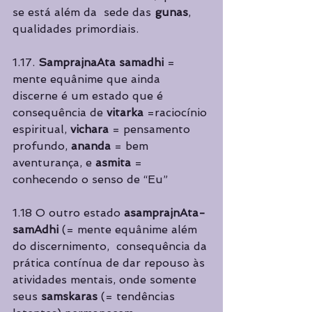
se está além da  sede das 
gunas
, 
qualidades primordiais. 
1.17. 
SamprajnaAta samadhi 
= 
mente equânime que ainda 
discerne é um estado que é  
consequência de 
vitarka 
=raciocínio 
espiritual, 
vichara 
= pensamento 
profundo, 
ananda 
= bem 
aventurança, e 
asmita 
= 
conhecendo o senso de “Eu” 
1.18 O outro estado 
asamprajnAta-
samAdhi 
(= mente equânime além 
do discernimento,  consequência da 
prática contínua de dar repouso às 
atividades mentais, onde somente  
seus 
samskaras 
(= tendências 