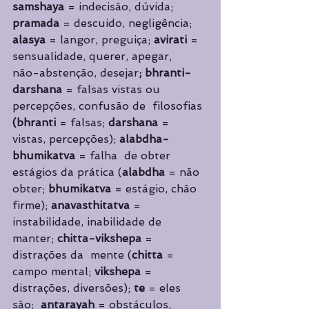
samshaya 
= indecisão, dúvida; 
pramada 
= descuido, negligência; 
alasya 
= langor, preguiça; 
avirati 
= 
sensualidade, querer, apegar,  
não-abstenção, desejar
; bhranti-
darshana 
= falsas vistas ou 
percepções, confusão de  filosofias 
(bhranti 
= falsas; 
darshana 
= 
vistas, percepções); 
alabdha-
bhumikatva 
= falha  de obter 
estágios da prática (
alabdha 
= não 
obter; 
bhumikatva 
= estágio, chão 
firme); 
anavasthitatva 
= 
instabilidade, inabilidade de 
manter; 
chitta-vikshepa 
= 
distrações da  mente (
chitta 
= 
campo mental; 
vikshepa 
= 
distrações, diversões); 
te 
= eles 
são;  
antarayah 
= obstáculos, 