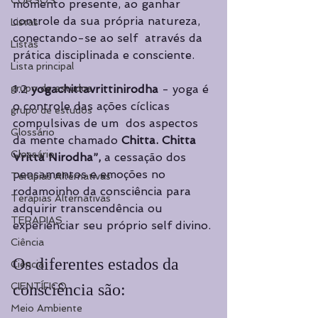
CURSOS
momento presente, ao ganhar 
controle da sua própria natureza, 
Listas
conectando-se ao self  através da 
Listas
prática disciplinada e consciente. 
Lista principal
grupo de estudos
1.2 
yogachittavrittinirodha 
- yoga é 
o controle das ações cíclicas 
grupo de estudos
compulsivas de um  dos aspectos 
Glossário
da mente chamado 
Chitta. Chitta 
Glossário
Vritta Nirodha”, 
a cessação dos  
pensamentos e emoções no 
Terapias Alternativas
rodamoinho da consciência para 
Terapias Alternativas
adquirir transcendência ou  
TERAPIAS
experienciar seu próprio self divino. 
Ciência
Os diferentes estados da 
Ciência
CIENTÍFICO
consciência são: 
Meio Ambiente