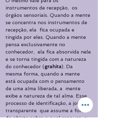
O mesmo vale para os 
instrumentos de recepção,  os 
órgãos sensoriais. Quando a mente 
se concentra nos instrumentos de 
recepção, ela  fica ocupada e 
tingida por eles. Quando a mente 
pensa exclusivamente no 
conhecedor,  ela fica absorvida nele 
e se torna tingida com a natureza 
do conhecedor (
grahita
). Da  
mesma forma, quando a mente 
está ocupada com o pensamento 
de uma alma liberada, a  mente 
exibe a natureza de tal alma. Esse 
processo de identificação, a joia 
transparente  que assume a forma 
do objeto sobre o qual repousa, o 
'suporte' da mente e sua  
identificação com o receptor, e o 