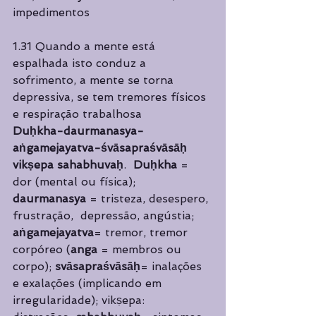
impedimentos
1.31 Quando a mente está 
espalhada isto conduz a 
sofrimento, a mente se torna  
depressiva, se tem tremores físicos 
e respiração trabalhosa 
Duḥkha-daurmanasya-
aṅgamejayatva-śvāsapraśvāsāḥ 
vikṣepa sahabhuvaḥ
.  
Duḥkha 
= 
dor (mental ou física); 
daurmanasya 
= tristeza, desespero, 
frustração,  depressão, angústia; 
aṅgamejayatva
= tremor, tremor 
corpóreo (
anga 
= membros ou 
corpo); 
svāsapraśvāsāḥ
= inalações 
e exalações (implicando em 
irregularidade); vikṣepa:  