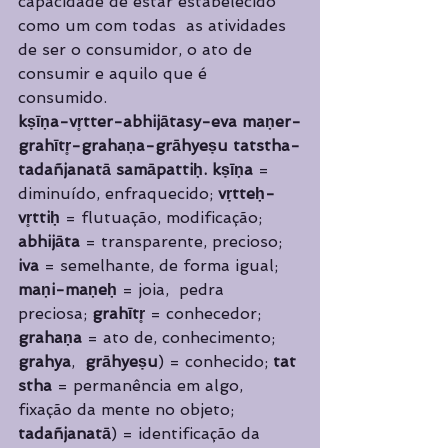
capacidade de estar estabelecido 
como um com todas  as atividades 
de ser o consumidor, o ato de 
consumir e aquilo que é 
consumido.  
kṣīṇa-vr̥tter-abhijātasy-eva maṇer-
grahītr̥-grahaṇa-grāhyeṣu tatstha-
tadañjanatā samāpattiḥ. kṣīṇa 
= 
diminuído, enfraquecido; 
vṛtteḥ-
vr̥ttiḥ 
= flutuação, modificação;  
abhijāta 
= transparente, precioso; 
iva 
= semelhante, de forma igual; 
maṇi-maṇeḥ 
= joia,  pedra 
preciosa; 
grahītr̥ 
= conhecedor; 
grahaṇa 
= ato de, conhecimento; 
grahya
,  
grāhyeṣu
) = conhecido; 
tat 
stha 
= permanência em algo, 
fixação da mente no objeto;  
tadañjanatā
) = identificação da 