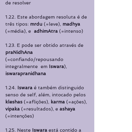
de resolver 
1.22. Este abordagem resoluta é de 
três tipos: 
mrdu 
(=leve), 
madhya 
(=média), e  
adhimAtra 
(=intenso) 
1.23. E pode ser obtido através de 
praNidhAna 
(=confiando/repousando 
integralmente  em 
Iswara
), 
iswarapranidhana 
1.24. 
Iswara 
é também distinguido 
senso de self, além, intocado pelos 
kleshas 
(=aflições), 
karma 
(=ações), 
vipaka 
(=resultados), e 
ashaya 
(=intenções) 
1.25. Neste 
Iswara 
está contido a 