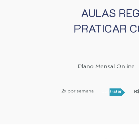
AULAS REG
PRATICAR C
Plano Mensal Online
2x por semana
R
Contratar