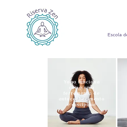
Escola d
Yoga funciona
como uma
ferramenta de
autoconhecimento
e disciplina