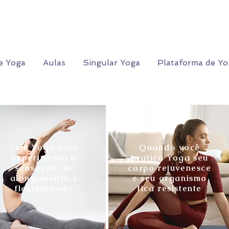
e Yoga
Aulas
Singular Yoga
Plataforma de Yo
Com Yoga você
Quando você
experimenta a
pratica Yoga seu
sensação de
corpo rejuvenesce
alongamento e
e seu organismo
flexibilidade
fica resistente