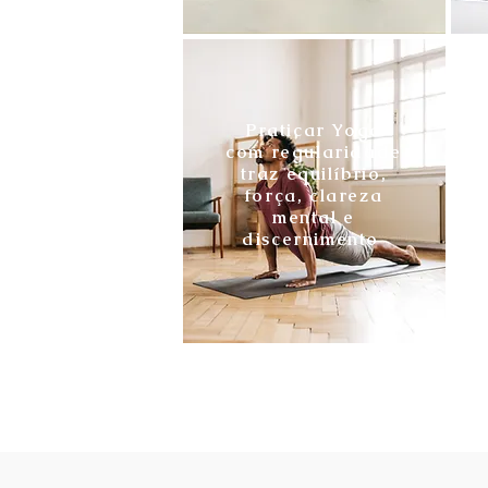
Praticar Yoga
com regularidade
traz equilíbrio,
força, clareza
mental e
discernimento