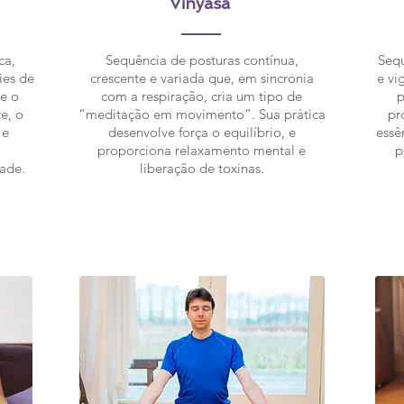
Vinyasa
ca,
Sequência de posturas contínua,
Sequ
ies de
crescente e variada que, em sincronia
e vi
e o
com a respiração, cria um tipo de
p
e, o
“meditação em movimento”. Sua prática
pr
 e
desenvolve força o equilíbrio, e
essê
proporciona relaxamento mental e
p
dade.
liberação de toxinas.