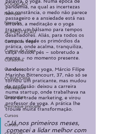
palavra, o yoga. Numa época de 
COGNIÇÃO
pandemia, na qual as incertezas 
são constância, o medo não parece 
Nutrição
passageiro e a ansiedade está nas 
Nutrição
alturas, a meditação e o yoga 
trazem um bálsamo para tempos 
ALIMENTAÇÃO
desafiadores. Aliás, para todos os 
tempos, desde os primórdios da 
Cursos de Yoga
prática, onde acalma, tranquiliza, 
Cursos de Yoga
calça nossos pés – sobretudo a 
mente – no momento presente.
Curadoria
Ao descobrir o yoga, Márcio Filipe 
Curadoria
Marinho Bittencourt, 37, não só se 
CURADORIA
tornou um praticante, mas mudou 
de profissão: deixou a carreira 
Destaques
numa startup, onde trabalhava na 
Destaques
área de trade marketing, e virou 
professor de yoga. A prática lhe 
Destaque principal
trouxe muita transformação. 
Cursos
“Já nos primeiros meses, 
Cursos
comecei a lidar melhor com 