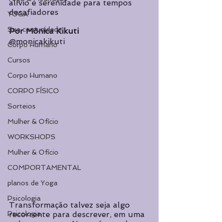
alívio e serenidade para tempos 
desafiadores
YOGA
Sua comunidade
Por Mônica Kikuti
@monicakikuti
Corpo Humano
Cursos
Corpo Humano
CORPO FÍSICO
Sorteios
Mulher & Ofício
WORKSHOPS
Mulher & Ofício
COMPORTAMENTAL
planos de Yoga
Psicologia
Transformação talvez seja algo 
Psicologia
recorrente para descrever, em uma 