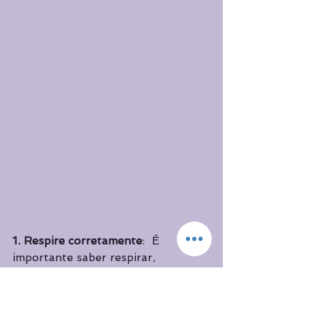
1. Respire corretamente
:  É 
importante saber respirar, 
reconhecendo cada etapa do ciclo 
(inspiração, retenção; expiração, 
retenção) e cada região do corpo 