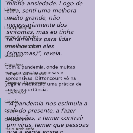
CURSOS
minha ansiedade. Logo de 
Listas
cara, senti uma melhora 
muito grande, não 
Listas
necessariamente dos 
Lista principal
sintomas, mas eu tinha 
grupo de estudos
ferramentas para lidar 
melhor com eles 
grupo de estudos
(sintomas)”, revela.
Glossário
Glossário
Com a pandemia, onde muitas 
pessoas estão ansiosas e 
Terapias Alternativas
apreensivas, Bittencourt vê na 
Terapias Alternativas
yoga e meditação uma prática de 
suma importância. 
TERAPIAS
Ciência
“A pandemia nos estimula a 
sair do presente, a fazer 
Ciência
projeções, a temer contrair 
CIENTÍFICO
um vírus, temer que pessoas 
Meio Ambiente
que a gente goste o 