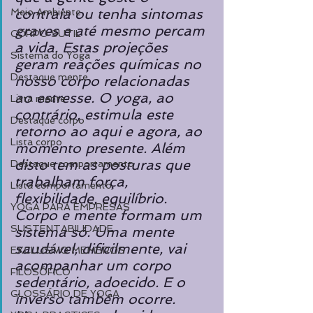
contraia ou tenha sintomas 
Meio Ambiente
graves e até mesmo percam 
CORPO SUTIL
a vida. Estas projeções 
Sistema do Yoga
geram reações químicas no 
Destaque mente
nosso corpo relacionadas 
ao estresse. O yoga, ao 
Lista mente
contrário, estimula este 
Destaque corpo
retorno ao aqui e agora, ao 
Lista corpo
momento presente. Além 
disto tem as posturas que 
Destaque comportamento
trabalham força, 
Lista comportamento
flexibilidade, equilíbrio. 
YOGA PARA EMPRESAS
Corpo e mente formam um 
SUSTENTABILIDADE
sistema só. Uma mente 
saudável, dificilmente, vai 
EXCLUSIVO MEMBROS
acompanhar um corpo 
FILOSÓFICO
sedentário, adoecido. E o 
GLOSSÁRIO DE YOGA
inverso também ocorre. 