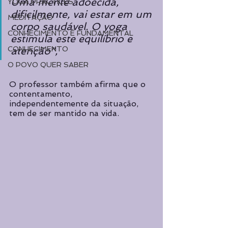
Uma mente adoecida, 
YOGA PRACTICES
dificilmente, vai estar em um 
MEDITAÇÃO
corpo saudável. O yoga 
CONHECIMENTO É FUNDAMENTAL
estimula este equilíbrio e 
CONHECIMENTO
atenção”, 
O POVO QUER SABER
O professor também afirma que o 
contentamento, 
independentemente da situação, 
tem de ser mantido na vida.