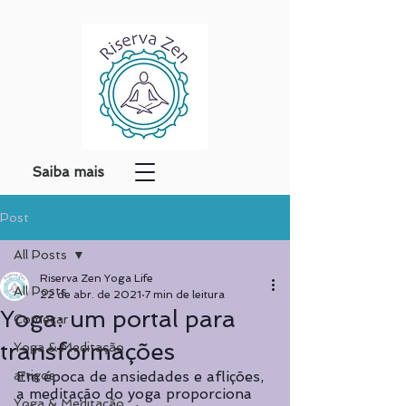
Saiba mais
Post
All Posts
Riserva Zen Yoga Life
All Posts
22 de abr. de 2021
7 min de leitura
Yoga: um portal para
Começar
transformações
Yoga & Meditação
artigos
Em época de ansiedades e aflições, 
a meditação do yoga proporciona 
Yoga & Meditação