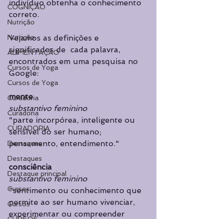
indivíduo obtenha o conhecimento 
COGNIÇÃO
correto. 
Nutrição
Vejamos as definições e 
Nutrição
significados de  cada palavra, 
ALIMENTAÇÃO
encontrados em uma pesquisa no 
Cursos de Yoga
Google:
Cursos de Yoga
mente
Curadoria
substantivo feminino
Curadoria
"parte incorpórea, inteligente ou 
CURADORIA
sensível do ser humano; 
pensamento, entendimento."
Destaques
Destaques
consciência
Destaque principal
substantivo feminino
Cursos
"sentimento ou conhecimento que 
permite ao ser humano vivenciar, 
Cursos
experimentar ou compreender 