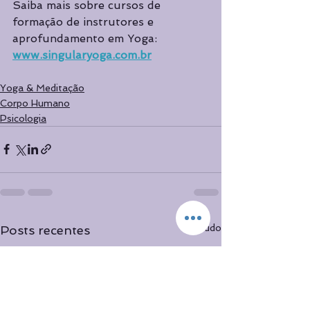
Saiba mais sobre cursos de 
formação de instrutores e 
aprofundamento em Yoga: 
www.singularyoga.com.br
Yoga & Meditação
Corpo Humano
Psicologia
Ver tudo
Posts recentes