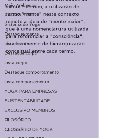
Meio Ambiente
mente". Porém, a utilização do 
termo "mente" neste contexto 
CORPO SUTIL
remete à ideia de "mente maior", 
Sistema do Yoga
que é uma nomenclatura utilizada 
Destaque mente
para referenciar a "consciência", 
dando o senso de hierarquização 
Lista mente
conceitual entre cada termo.
Destaque corpo
Lista corpo
Destaque comportamento
Lista comportamento
YOGA PARA EMPRESAS
SUSTENTABILIDADE
EXCLUSIVO MEMBROS
FILOSÓFICO
GLOSSÁRIO DE YOGA