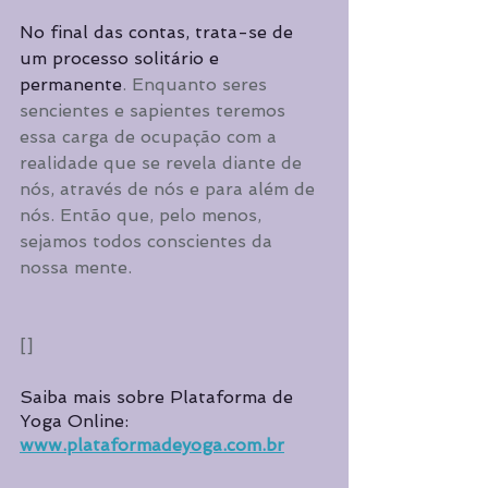
No final das contas, trata-se de 
um processo solitário e 
permanente
. Enquanto seres 
sencientes e sapientes teremos 
essa carga de ocupação com a 
realidade que se revela diante de 
nós, através de nós e para além de 
nós. Então que, pelo menos, 
sejamos todos conscientes da 
nossa mente.
[]
Saiba mais sobre Plataforma de 
Yoga Online: 
www.plataformadeyoga.com.br