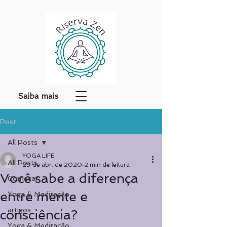
Saiba mais
Post
All Posts
YOGA LIFE
All Posts
29 de abr. de 2020
2 min de leitura
Você sabe a diferença
Começar
entre mente e
Yoga & Meditação
artigos
consciência?
Yoga & Meditação