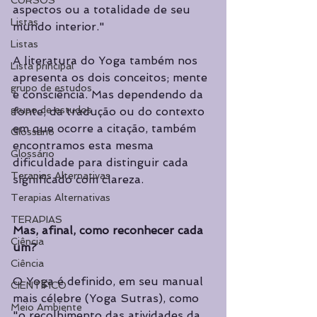
CURSOS
aspectos ou a totalidade de seu 
Listas
mundo interior."
Listas
A literatura do Yoga também nos 
Lista principal
apresenta os dois conceitos; mente 
grupo de estudos
e consciência. Mas dependendo da 
grupo de estudos
fonte, da tradução ou do contexto 
em que ocorre a citação, também 
Glossário
encontramos esta mesma 
Glossário
dificuldade para distinguir cada 
Terapias Alternativas
significado com clareza.
Terapias Alternativas
TERAPIAS
Mas, afinal, como reconhecer cada 
Ciência
um?
Ciência
O Yoga é definido, em seu manual 
CIENTÍFICO
mais célebre (Yoga Sutras), como 
Meio Ambiente
"o recolhimento das atividades da 