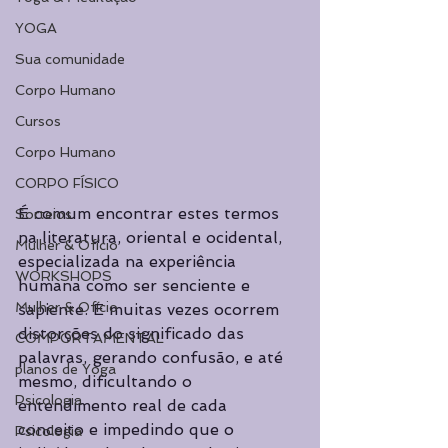
YOGA
Sua comunidade
Corpo Humano
Cursos
Corpo Humano
CORPO FÍSICO
É comum encontrar estes termos 
Sorteios
na literatura, oriental e ocidental, 
Mulher & Ofício
especializada na experiência 
WORKSHOPS
humana como ser senciente e 
Mulher & Ofício
sapiente. E muitas vezes ocorrem 
distorções do significado das 
COMPORTAMENTAL
palavras, gerando confusão, e até 
planos de Yoga
mesmo, dificultando o 
Psicologia
entendimento real de cada 
conceito e impedindo que o 
Psicologia