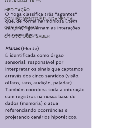
YOGA PRACTICES
MEDITAÇÃO
O Yoga classifica três "agentes" 
CONHECIMENTO É FUNDAMENTAL
que, de forma harmoniosa (
nem 
sempre
),  governam as interações 
CONHECIMENTO
da consciência:
O POVO QUER SABER
Manas
 (Mente)
É identificada como órgão 
sensorial, responsável por 
interpretar os sinais que captamos 
através dos cinco sentidos (visão, 
olfato, tato, audição, paladar). 
Também coordena toda a interação 
com registros na nossa base de 
dados (memória) e atua 
referenciando ocorrências e 
projetando cenários hipotéticos.