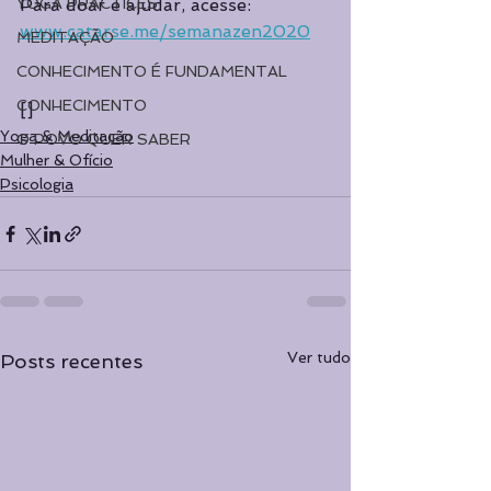
YOGA PRACTICES
Para doar e ajudar, acesse: 
www.catarse.me/semanazen2020
MEDITAÇÃO
CONHECIMENTO É FUNDAMENTAL
CONHECIMENTO
[]
Yoga & Meditação
O POVO QUER SABER
Mulher & Ofício
Psicologia
Ver tudo
Posts recentes