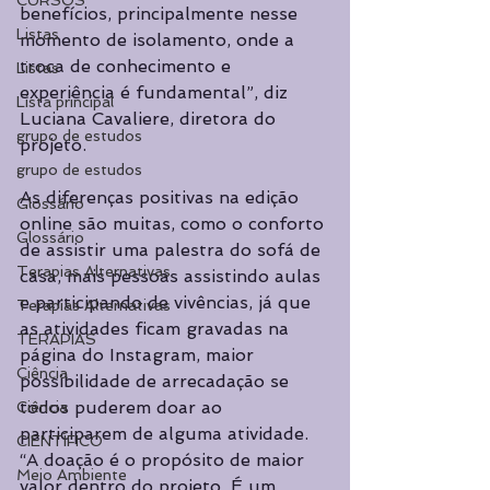
CURSOS
benefícios, principalmente nesse 
Listas
momento de isolamento, onde a 
troca de conhecimento e 
Listas
experiência é fundamental”, diz 
Lista principal
Luciana Cavaliere, diretora do 
grupo de estudos
projeto.
grupo de estudos
As diferenças positivas na edição 
Glossário
online são muitas, como o conforto 
Glossário
de assistir uma palestra do sofá de 
Terapias Alternativas
casa, mais pessoas assistindo aulas 
e participando de vivências, já que 
Terapias Alternativas
as atividades ficam gravadas na 
TERAPIAS
página do Instagram, maior 
Ciência
possibilidade de arrecadação se 
todos puderem doar ao 
Ciência
participarem de alguma atividade. 
CIENTÍFICO
“A doação é o propósito de maior 
Meio Ambiente
valor dentro do projeto. É um 