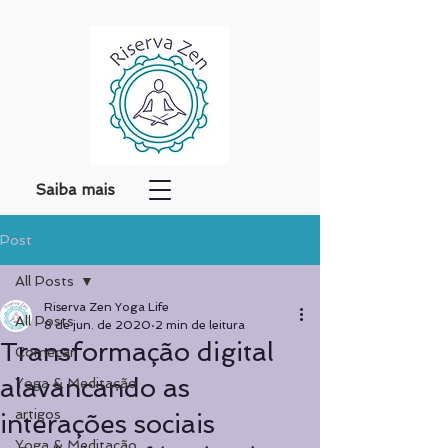
Saiba mais
Post
All Posts
Riserva Zen Yoga Life
All Posts
8 de jun. de 2020
2 min de leitura
Transformação digital
Começar
alavancando as
Yoga & Meditação
artigos
interações sociais
Yoga & Meditação