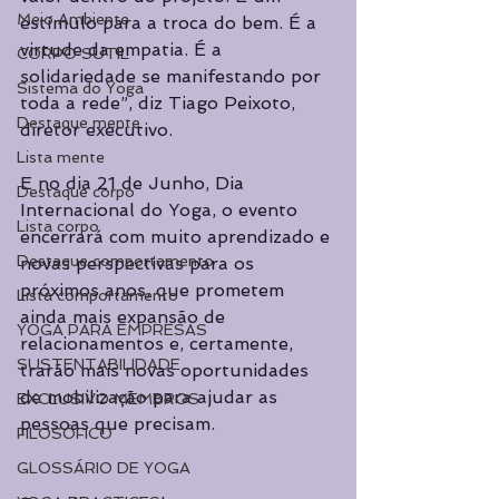
Meio Ambiente
estímulo para a troca do bem. É a 
virtude da empatia. É a 
CORPO SUTIL
solidariedade se manifestando por 
Sistema do Yoga
toda a rede”, diz Tiago Peixoto, 
Destaque mente
diretor executivo.
Lista mente
E no dia 21 de Junho, Dia 
Destaque corpo
Internacional do Yoga, o evento 
Lista corpo
encerrará com muito aprendizado e 
Destaque comportamento
novas perspectivas para os 
próximos anos, que prometem 
Lista comportamento
ainda mais expansão de 
YOGA PARA EMPRESAS
relacionamentos e, certamente, 
SUSTENTABILIDADE
trarão mais novas oportunidades 
de mobilização para ajudar as 
EXCLUSIVO MEMBROS
pessoas que precisam.
FILOSÓFICO
GLOSSÁRIO DE YOGA