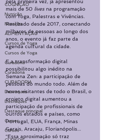
pela primeira vez, já apresentou 
COGNIÇÃO
mais de 50 
lives 
na programação 
Nutrição
com Yoga, Palestras e Vivências. 
Realizado desde 2017, conectando 
Nutrição
milhares de pessoas ao longo dos 
ALIMENTAÇÃO
anos, o evento já faz parte da 
Cursos de Yoga
agenda cultural da cidade.
Cursos de Yoga
E a transformação digital 
Curadoria
possibilitou algo inédito na 
Curadoria
Semana Zen: a participação de 
CURADORIA
pessoas do mundo todo. Além de 
novos visitantes de todo o Brasil, o 
Destaques
projeto digital aumentou a 
Destaques
participação de profissionais de 
Destaque principal
outros estados e países, como 
Cursos
Portugal, EUA, França, Minas 
Gerais, Aracaju, Florianópolis...
Cursos
“Essa aproximação só traz 