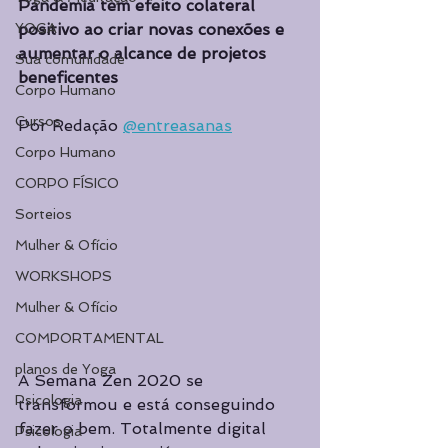
Pandemia tem efeito colateral 
YOGA
positivo ao criar novas conexões e 
aumentar o alcance de projetos 
Sua comunidade
beneficentes
Corpo Humano
Cursos
Por Redação 
@entreasanas
Corpo Humano
CORPO FÍSICO
Sorteios
Mulher & Ofício
WORKSHOPS
Mulher & Ofício
COMPORTAMENTAL
planos de Yoga
A Semana Zen 2020 se 
Psicologia
transformou e está conseguindo 
fazer o bem. Totalmente digital 
Psicologia