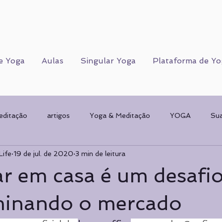
e Yoga
Aulas
Singular Yoga
Plataforma de Yo
editação
artigos
Yoga & Meditação
YOGA
Su
Life
19 de jul. de 2020
3 min de leitura
Corpo Humano
CORPO FÍSICO
Sorteios
Mulher & 
r em casa é um desafi
AMENTAL
planos de Yoga
Psicologia
Psicologia
minando o mercado