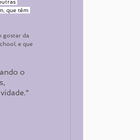
outras 
m, que têm 
 gostar da 
chool, e que 
zando o 
, 
vidade."