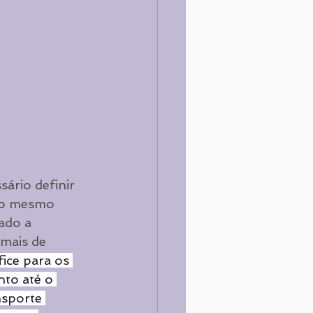
ário definir 
 ao mesmo 
ado a 
imais de 
ice para os 
nto até o 
nsporte 