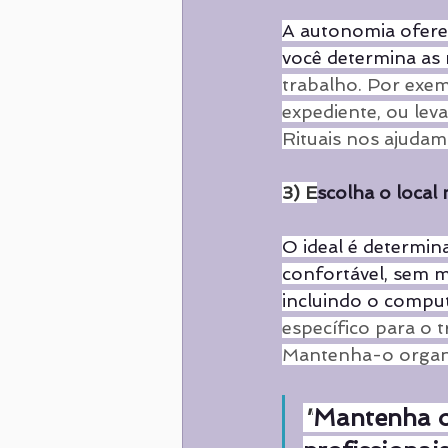
A autonomia oferec
você determina as 
trabalho. Por exem
expediente, ou lev
Rituais nos ajudam
3) E
scolha o local
O ideal é determin
confortável, sem m
incluindo o compu
específico para o t
Mantenha-o organ
"
Mantenha o