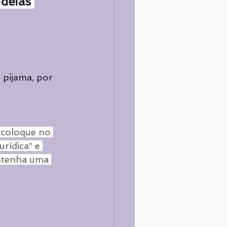
ideias 
 pijama, por 
 coloque no 
rídica” e 
antenha uma 