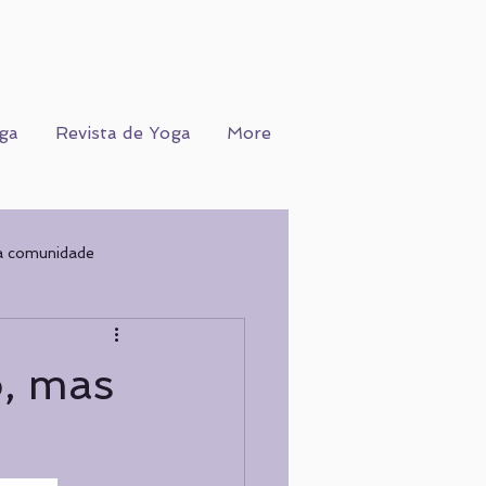
ga
Revista de Yoga
More
a comunidade
Ofício
WORKSHOPS
o, mas
COGNIÇÃO
Nutrição