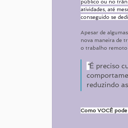
público ou no trân
atividades, até me
conseguido se dedic
Apesar de algumas 
nova maneira de tr
o trabalho remoto 
"
É preciso c
comportamen
reduzindo a
Como VOCÊ pode 