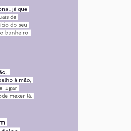
nal, já que 
uais de 
ício do seu 
o banheiro. 
o,  
balho à mão, 
 lugar 
ode mexer lá. 
m 