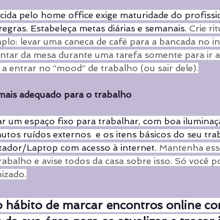
ida pelo home office exige maturidade do profissio
regras. Estabeleça metas diárias e semanais. 
Crie rit
plo: levar uma caneca de café para a bancada no in
antar da mesa durante uma tarefa somente para ir a
 a entrar no “mood” de trabalho (ou sair dele).
 mais adequado para o trabalho
ar um espaço fixo para trabalhar, com boa iluminaçã
utos ruídos externos  e os itens básicos do seu tra
tador/Laptop com acesso à internet. 
Mantenha esse
rabalho e avise todos da casa sobre isso. Só você p
izado.
 hábito de marcar encontros online co