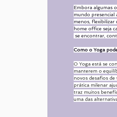
Embora algumas or
mundo presencial a
menos, flexibiliza
home office seja c
 se encontrar, con
Como o Yoga pode t
O Yoga está se co
manterem o equilíb
novos desafios de 
prática milenar aju
traz muitos benef
uma das alternativ