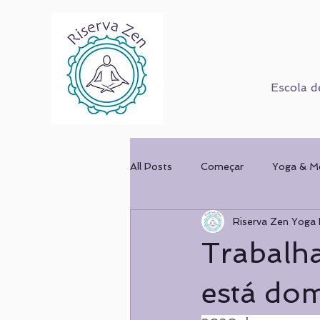
Escola d
All Posts
Começar
Yoga & M
Riserva Zen Yoga 
Corpo Humano
Cursos
Trabalha
Mulher & Ofício
COMPORT
está do