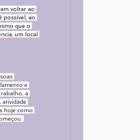
am voltar ao 
 possível, ao 
mesmo que o 
ncia, um local 
soas 
olamento e 
rabalho, a 
 atividade 
a hoje como 
começou. 