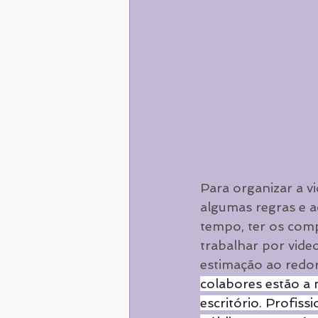
Para organizar a v
algumas regras e ac
tempo, ter os comp
trabalhar por vide
estimação ao redor
colabores estão a 
escritório. Profis