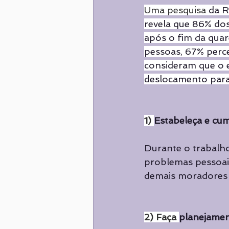
Uma pesquisa
 da 
revela que 86% dos
após o fim da quar
pessoas, 67% perc
consideram que o e
deslocamento para 
1) 
Estabeleça e cu
Durante o trabalho
problemas pessoai
demais moradores 
2) Faça 
planejame