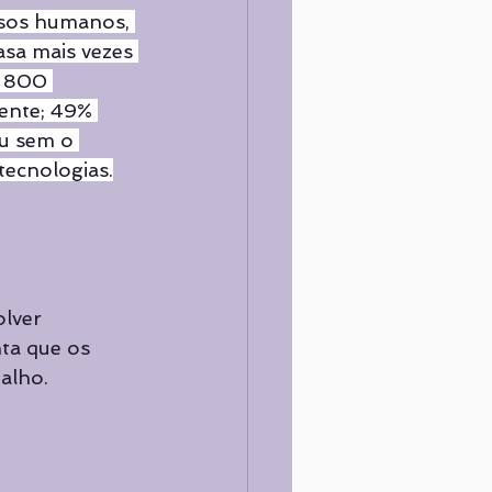
rsos humanos, 
asa mais vezes 
e 800 
ente; 49% 
ou sem o 
tecnologias.
lver 
ta que os 
alho.