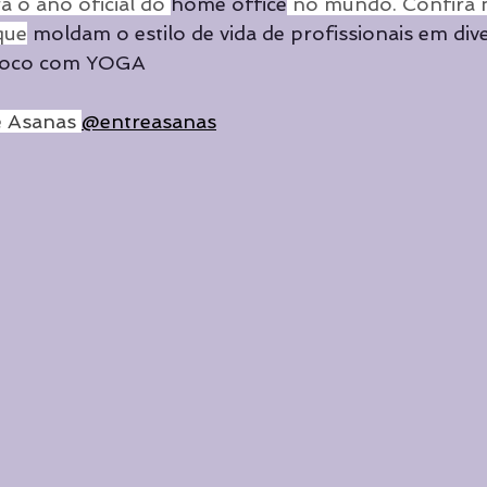
 o ano oficial do 
home office
 no mundo. Confira 
Cursos de Yoga
Cursos de Yoga
Curadoria
Curad
que
 moldam o estilo de vida de profissionais em div
foco com YOGA
Destaque principal
 Asanas 
@entreasanas