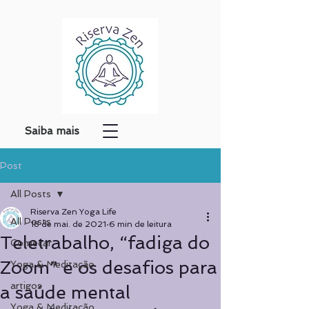
Saiba mais
Post
All Posts
Riserva Zen Yoga Life
All Posts
18 de mai. de 2021
6 min de leitura
Teletrabalho, “fadiga do
Começar
Zoom” e os desafios para
Yoga & Meditação
artigos
a saúde mental
Yoga & Meditação