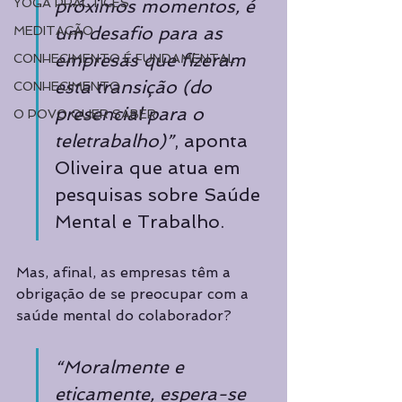
YOGA PRACTICES
próximos momentos, é 
um desafio para as 
MEDITAÇÃO
empresas que fizeram 
CONHECIMENTO É FUNDAMENTAL
esta transição (do 
CONHECIMENTO
presencial para o 
O POVO QUER SABER
teletrabalho)”
, aponta 
Oliveira que atua em 
pesquisas sobre Saúde 
Mental e Trabalho. 
Mas, afinal, as empresas têm a 
obrigação de se preocupar com a 
saúde mental do colaborador? 
“Moralmente e 
eticamente, espera-se 