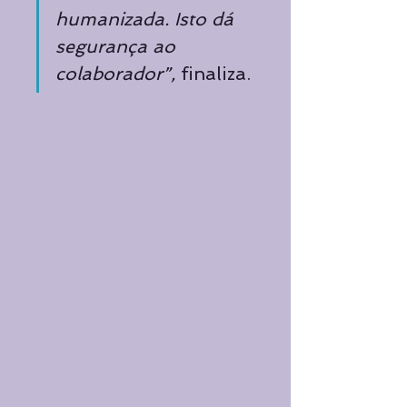
humanizada. Isto dá 
segurança ao 
colaborador”, 
finaliza.