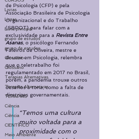
CURSOS
de Psicologia (CFP) e pela 
Listas
Associação Brasileira de Psicologia 
Listas
Organizacional e do Trabalho 
(SBPOT) para falar com a 
Lista principal
exclusividade para a 
Revista Entre 
grupo de estudos
Asanas
,
 o psicólogo Fernando 
grupo de estudos
Faleiros de Oliveira, mestre e 
doutor em Psicologia, relembra 
Glossário
que o teletrabalho foi 
Glossário
regulamentado em 2017 no Brasil, 
Terapias Alternativas
porém, a pandemia trouxe outros 
Terapias Alternativas
desafios à tona, como a falta de 
diretrizes governamentais. 
TERAPIAS
Ciência
“Temos uma cultura 
Ciência
muito voltada para a 
CIENTÍFICO
proximidade com o 
Meio Ambiente