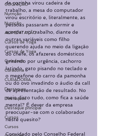
da cozinha virou cadeira de 
COGNIÇÃO
trabalho, a mesa do computador 
Nutrição
virou escritório e, literalmente, as 
Nutrição
pessoas passaram a dormir e 
acordar no trabalho, diante de 
ALIMENTAÇÃO
outras variáveis como filho 
Cursos de Yoga
querendo ajuda no meio da ligação 
Cursos de Yoga
do chefe, os afazeres domésticos 
Curadoria
gritando por urgência, cachorro 
latindo, gato pisando no teclado e 
Curadoria
o megafone do carro da pamonha 
CURADORIA
ou do ovo invadindo o áudio da call 
Destaques
de apresentação de resultado. No 
meio disto tudo, como fica a saúde 
Destaques
mental? É dever da empresa 
Destaque principal
preocupar-se com o colaborador 
Cursos
neste quesito?
Cursos
Convidado pelo Conselho Federal 