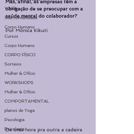
Mas, afinal, as empresas têm a 
YOGA
obrigação de se preocupar com a 
saúde mental do colaborador? 
Sua comunidade
Corpo Humano
Por Mônica Kikuti
Cursos
Corpo Humano
CORPO FÍSICO
Sorteios
Mulher & Ofício
WORKSHOPS
Mulher & Ofício
COMPORTAMENTAL
planos de Yoga
Psicologia
Psicologia
De uma hora pra outra a cadeira 