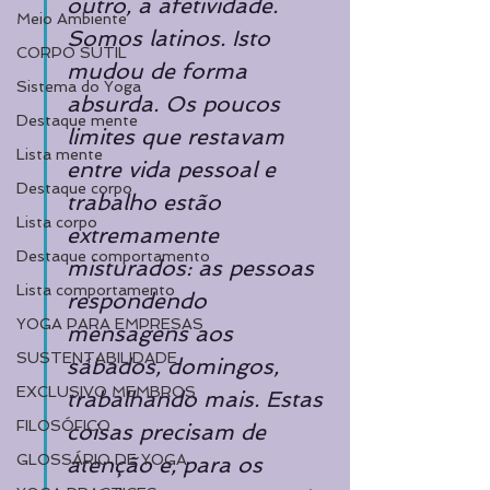
outro, a afetividade. 
Meio Ambiente
Somos latinos. Isto 
CORPO SUTIL
mudou de forma 
Sistema do Yoga
absurda. Os poucos 
Destaque mente
limites que restavam 
Lista mente
entre vida pessoal e 
Destaque corpo
trabalho estão 
Lista corpo
extremamente 
Destaque comportamento
misturados: as pessoas 
Lista comportamento
respondendo 
YOGA PARA EMPRESAS
mensagens aos 
SUSTENTABILIDADE
sábados, domingos, 
EXCLUSIVO MEMBROS
trabalhando mais. Estas 
FILOSÓFICO
coisas precisam de 
GLOSSÁRIO DE YOGA
atenção e, para os 