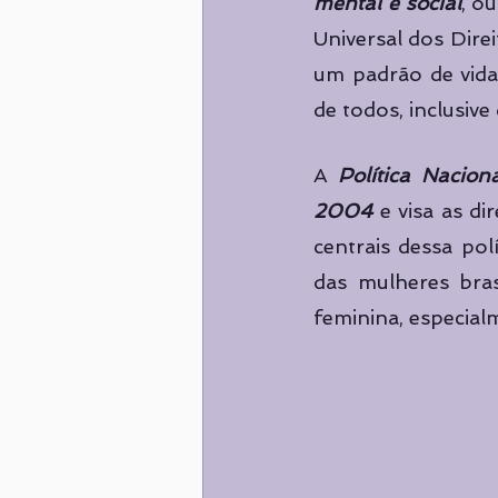
mental e social
, o
Universal dos Dire
um padrão de vida
de todos, inclusive
A 
Política Nacio
2004
 e visa as di
centrais dessa po
das mulheres bras
feminina, especialm