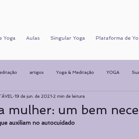
e Yoga
Aulas
Singular Yoga
Plataforma de Yo
editação
artigos
Yoga & Meditação
YOGA
Su
TÁVEL
19 de jun. de 2021
2 min de leitura
Corpo Humano
CORPO FÍSICO
Sorteios
Mulher & 
a mulher: um bem nece
AMENTAL
planos de Yoga
Psicologia
Psicologia
 que auxiliam no autocuidado