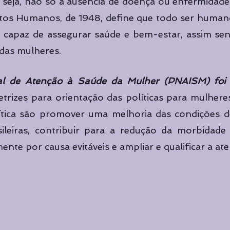
u seja, não só a ausência de doença ou enfermidade
itos Humanos, de 1948, define que todo ser humano 
 capaz de assegurar saúde e bem-estar, assim send
 das mulheres. 
nal de Atenção à Saúde da Mulher (PNAISM) foi 
retrizes para orientação das políticas para mulheres
lítica são promover uma melhoria das condições de
ileiras, contribuir para a redução da morbidade 
ente por causa evitáveis e ampliar e qualificar a at