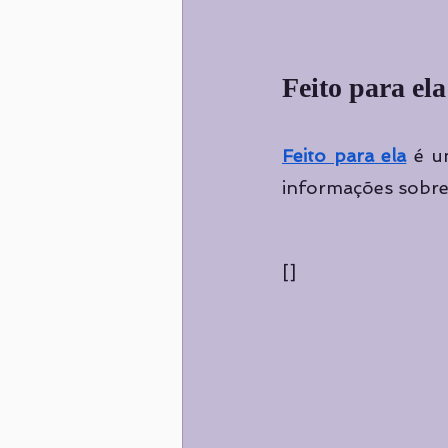
Feito para ela
Feito para ela
é u
informações sobre 
[]