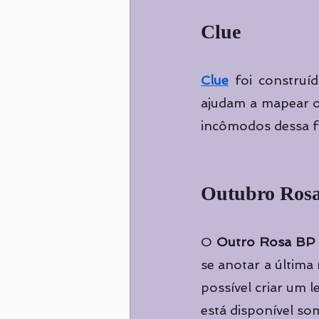
Clue
Clue
foi construí
ajudam a mapear os
incômodos dessa f
Outubro Ros
O 
Outro Rosa BP
se anotar a última
possível criar um l
está disponível so