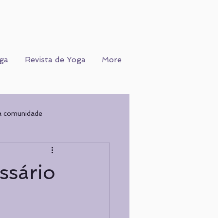
ga
Revista de Yoga
More
a comunidade
Ofício
WORKSHOPS
ssário
COGNIÇÃO
Nutrição