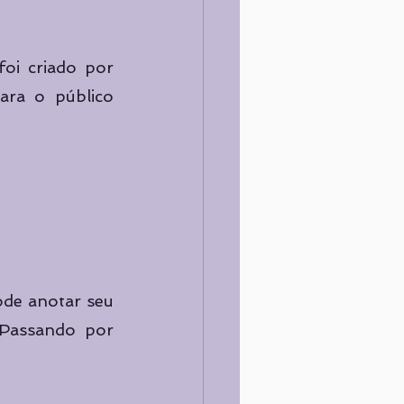
oi criado por 
ara o público 
de anotar seu 
Passando por 