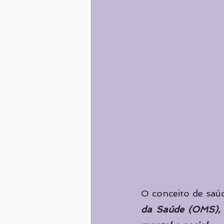
O conceito de saú
da Saúde (OMS), d