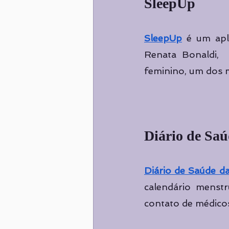
SleepUp
SleepUp
 é um apl
Renata Bonaldi,  
feminino, um dos m
Diário de Sa
Diário de Saúde d
calendário menstr
contato de médicos