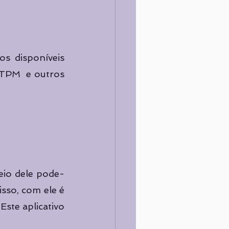
s disponíveis 
TPM  e outros 
eio dele pode-
sso, com ele é 
ste aplicativo 