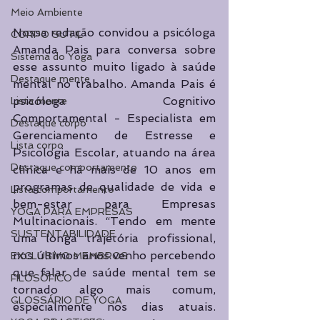
Meio Ambiente
Nossa redação convidou a psicóloga 
CORPO SUTIL
Amanda Pais para conversa sobre 
Sistema do Yoga
esse assunto muito ligado à saúde 
Destaque mente
mental no trabalho. Amanda Pais é 
psicóloga Cognitivo 
Lista mente
Comportamental - Especialista em 
Destaque corpo
Gerenciamento de Estresse e 
Lista corpo
Psicologia Escolar, atuando na área 
Destaque comportamento
clínica e há mais de 10 anos em 
programas de qualidade de vida e 
Lista comportamento
bem-estar para Empresas 
YOGA PARA EMPRESAS
Multinacionais. “Tendo em mente 
SUSTENTABILIDADE
uma longa trajetória profissional, 
nos últimos anos venho percebendo 
EXCLUSIVO MEMBROS
que falar de saúde mental tem se 
FILOSÓFICO
tornado algo mais comum, 
GLOSSÁRIO DE YOGA
especialmente nos dias atuais. 