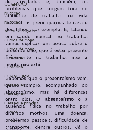
de atividades e, também, os 
COGNIÇÃO
problemas que surgem fora do 
Nutrição
ambiente de trabalho, na vida 
Nutrição
pessoal, as preocupações de casa e 
dos filhos, por exemplo. E, falando 
ALIMENTAÇÃO
em saúde mental no trabalho, 
Cursos de Yoga
vamos explicar um pouco sobre o 
Cursos de Yoga
presenteísmo, que é estar presente 
fisicamente no trabalho, mas a 
Curadoria
mente não está.
Curadoria
CURADORIA
Sabemos que o presenteísmo vem, 
quase sempre, acompanhado do 
Destaques
absenteísmo, mas há diferenças 
Destaques
entre eles. O 
absenteísmo
 é a 
Destaque principal
ausência física no trabalho por 
Cursos
diversos motivos: uma doença, 
problemas pessoais, dificuldade de 
Cursos
transporte, dentre outros. Já o 