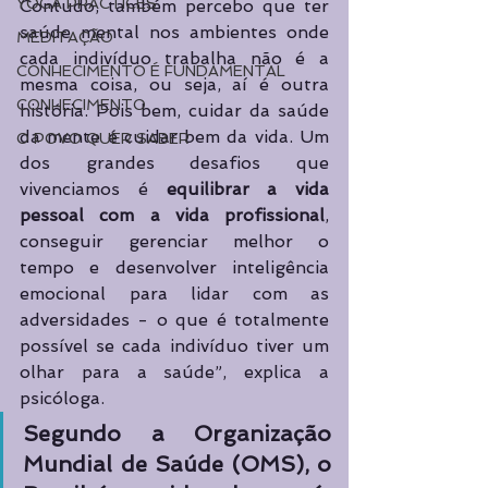
YOGA PRACTICES
Contudo, também percebo que ter 
saúde mental nos ambientes onde 
MEDITAÇÃO
cada indivíduo trabalha não é a 
CONHECIMENTO É FUNDAMENTAL
mesma coisa, ou seja, aí é outra 
CONHECIMENTO
história. Pois bem, cuidar da saúde 
da mente é cuidar bem da vida. Um 
O POVO QUER SABER
dos grandes desafios que 
vivenciamos é 
equilibrar a vida 
pessoal com a vida profissional
, 
conseguir gerenciar melhor o 
tempo e desenvolver inteligência 
emocional para lidar com as 
adversidades - o que é totalmente 
possível se cada indivíduo tiver um 
olhar para a saúde”, explica a 
psicóloga.
Segundo a Organização 
Mundial de Saúde (OMS), o 