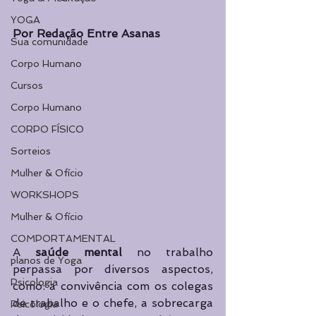
YOGA
Por Redação Entre Asanas
Sua comunidade
Corpo Humano
Cursos
Corpo Humano
CORPO FÍSICO
Sorteios
Mulher & Ofício
WORKSHOPS
Mulher & Ofício
COMPORTAMENTAL
A 
saúde mental
 no trabalho 
planos de Yoga
perpassa por diversos aspectos, 
Psicologia
como: a convivência com os colegas 
de trabalho e o chefe, a sobrecarga 
Psicologia