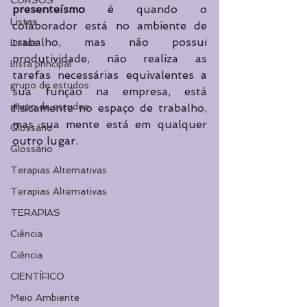
CURSOS
presenteísmo
 é quando o 
Listas
colaborador está no ambiente de 
trabalho, mas não possui 
Listas
produtividade, não realiza as 
Lista principal
tarefas necessárias equivalentes a 
grupo de estudos
sua função na empresa, está 
grupo de estudos
fisicamente no espaço de trabalho, 
mas sua mente está em qualquer 
Glossário
outro lugar. 
Glossário
Terapias Alternativas
Terapias Alternativas
TERAPIAS
Ciência
Ciência
CIENTÍFICO
Meio Ambiente