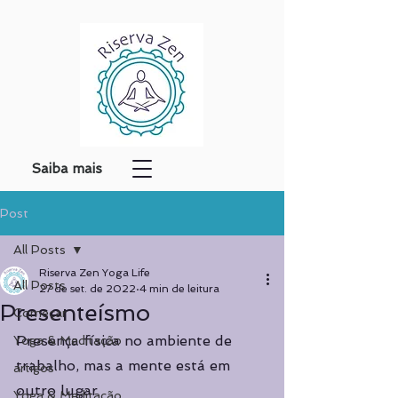
Saiba mais
Post
All Posts
Riserva Zen Yoga Life
All Posts
27 de set. de 2022
4 min de leitura
Presenteísmo
Começar
Presença física no ambiente de 
Yoga & Meditação
trabalho, mas a mente está em 
artigos
outro lugar
Yoga & Meditação