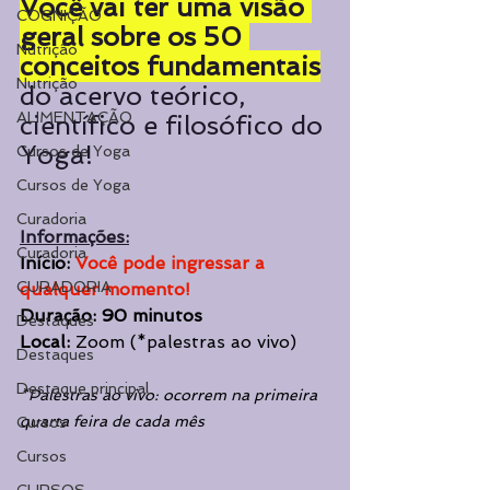
Você vai ter uma visão 
COGNIÇÃO
geral sobre os 50 
Nutrição
conceitos fundamentais
Nutrição
do acervo teórico, 
ALIMENTAÇÃO
científico e filosófico do 
Yoga!
Cursos de Yoga
Cursos de Yoga
Curadoria
Informações:
Curadoria
Início: 
Você pode ingressar a 
CURADORIA
qualquer momento!
Duração: 90 minutos
Destaques
Local: 
Zoom (*palestras ao vivo)
Destaques
Destaque principal
*Palestras ao vivo: ocorrem na primeira 
quarta feira de cada mês
Cursos
Cursos