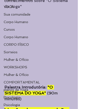
conhecimentos sobre "O Sistema 
do Yoga"
YOGA
Sua comunidade
Corpo Humano
Cursos
Corpo Humano
CORPO FÍSICO
Sorteios
Mulher & Ofício
WORKSHOPS
Mulher & Ofício
COMPORTAMENTAL
Palestra Introdutória
: 
"O 
planos de Yoga
SISTEMA DO YOGA"
(90m 
Psicologia
minutos)
Psicologia