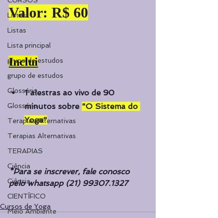
CURSOS
Valor: R$ 60
Listas
Listas
Lista principal
Inclui
grupo de estudos
grupo de estudos
Glossário
1 alestras ao vivo de 90 
Glossário
minutos sobre 
"O Sistema do 
Yoga"
Terapias Alternativas
Terapias Alternativas
TERAPIAS
Ciência
*Para se inscrever, fale conosco 
Ciência
pelo whatsapp (21) 99307.1327
CIENTÍFICO
Cursos de Yoga
Meio Ambiente