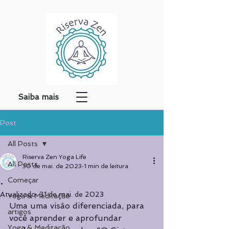
Saiba mais
Post
All Posts
Riserva Zen Yoga Life
All Posts
30 de mai. de 2023
1 min de leitura
.
Começar
Atualizado:
31 de mai. de 2023
Yoga & Meditação
Uma uma visão diferenciada, para 
artigos
você aprender e aprofundar 
Yoga & Meditação