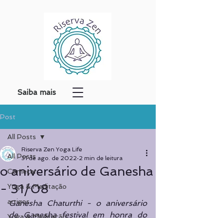
Saiba mais
Post
All Posts
Riserva Zen Yoga Life
All Posts
31 de ago. de 2022
2 min de leitura
o aniversário de Ganesha
Começar
- 31/08
Yoga & Meditação
artigos
Ganesha Chaturthi - o aniversário 
de Ganesha festival em honra do 
Yoga & Meditação