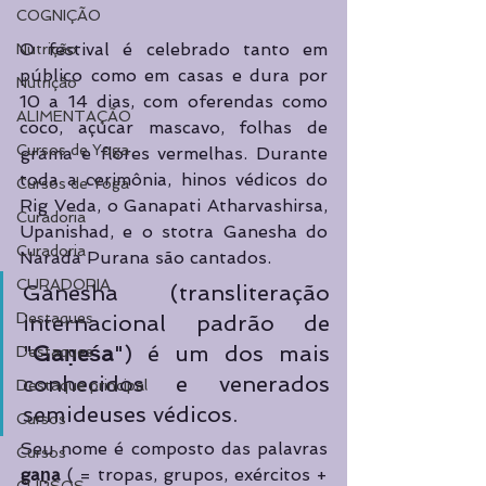
COGNIÇÃO
O festival é celebrado tanto em 
Nutrição
público como em casas e dura por 
Nutrição
10 a 14 dias, com oferendas como 
ALIMENTAÇÃO
coco, açúcar mascavo, folhas de 
Cursos de Yoga
grama e flores vermelhas. Durante 
toda a cerimônia, hinos védicos do 
Cursos de Yoga
Rig Veda, o Ganapati Atharvashirsa, 
Curadoria
Upanishad, e o stotra Ganesha do 
Curadoria
Narada Purana são cantados. 
CURADORIA
Ganesha (transliteração 
Destaques
internacional padrão de 
"
Gaṇeśa
") é um dos mais 
Destaques
conhecidos e venerados 
Destaque principal
semideuses védicos.
Cursos
Seu nome é composto das palavras 
Cursos
gaṇa
 (​ = tropas, grupos, exércitos + 