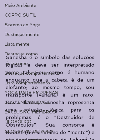
Meio Ambiente
CORPO SUTIL
Sistema do Yoga
Destaque mente
Lista mente
Destaque corpo
Ganesha é o símbolo das soluções 
Lista corpo
lógicas e deve ser interpretado 
como tal. Seu corpo é humano 
Destaque comportamento
enquanto que a cabeça é de um 
Lista comportamento
elefante; ao mesmo tempo, seu 
YOGA PARA EMPRESAS
transporte (vahana) é um rato. 
Desta forma, Ganesha representa 
SUSTENTABILIDADE
uma solução lógica para os 
EXCLUSIVO MEMBROS
problemas: é o "Destruidor de 
FILOSÓFICO
Obstáculos". Sua consorte é 
GLOSSÁRIO DE YOGA
Buddhi (um sinônimo de "mente") e 
ele é adorado junto de 
Lakṣmi 
(a 