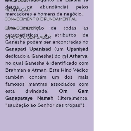
YOGA PRACTICES
deusa da abundância) pelos 
MEDITAÇÃO
mercadores e homens de negócio. 
CONHECIMENTO É FUNDAMENTAL
Uma descrição de todas as 
CONHECIMENTO
características e atributos de 
O POVO QUER SABER
Ganesha podem ser encontradas no 
Gaṇapati Upaniṣad
 (um 
Upaniṣad
dedicado a Ganesha) do 
ṛṣi Atharva
, 
no qual Ganesha é identificado com 
Brahman e Atman. Este Hino Védico 
também contém um dos mais 
famosos mantras associados com 
esta divindade: 
Om Gam 
Gaṇapataye Namah
 (literalmente: 
"saudação ao Senhor das tropas").