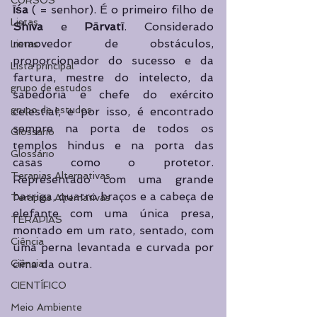
CURSOS
īśa
 (​ = senhor). É o primeiro filho de 
Listas
Shiva
 e 
Pārvatī
. Considerado 
removedor de obstáculos, 
Listas
proporcionador do sucesso e da 
Lista principal
fartura, mestre do intelecto, da 
grupo de estudos
sabedoria e chefe do exército 
grupo de estudos
celestial, e por isso, é encontrado 
sempre na porta de todos os 
Glossário
templos hindus e na porta das 
Glossário
casas como o protetor. 
Terapias Alternativas
Representado com uma grande 
barriga, quatro braços e a cabeça de 
Terapias Alternativas
elefante com uma única presa, 
TERAPIAS
montado em um rato, sentado, com 
Ciência
uma perna levantada e curvada por 
Ciência
cima da outra. 
CIENTÍFICO
Meio Ambiente