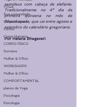
semideus com cabeça de elefante. 
YOGA
Tradicionalmente no 4º dia da 
Sua comunidade
primeira quinzena no mês de 
Bhaadrapada, que cai entre agosto e 
Corpo Humano
setembro do calendário gregoriano. 
Cursos
Corpo Humano
Por Helena Bhagavati
CORPO FÍSICO
Sorteios
Mulher & Ofício
WORKSHOPS
Mulher & Ofício
COMPORTAMENTAL
planos de Yoga
Psicologia
Psicologia