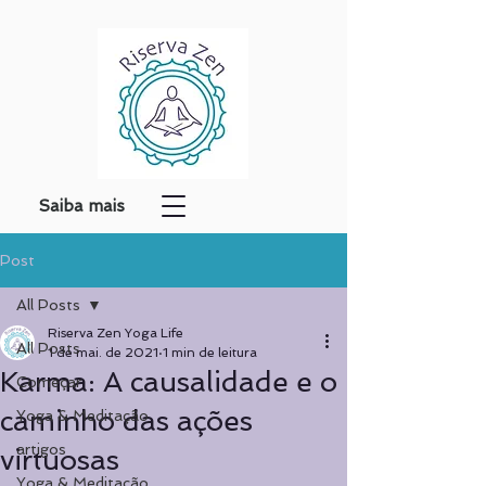
Saiba mais
Post
All Posts
Riserva Zen Yoga Life
All Posts
1 de mai. de 2021
1 min de leitura
Karma: A causalidade e o
Começar
caminho das ações
Yoga & Meditação
artigos
virtuosas
Yoga & Meditação