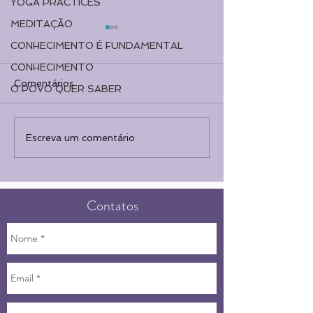
YOGA PRACTICES
MEDITAÇÃO
CONHECIMENTO É FUNDAMENTAL
CONHECIMENTO
Comentários
O POVO QUER SABER
'A vitória do bem sobre
Bhagavad Gita:
Escreva um comentário
o mal'
II - Resumo do 
Contatos