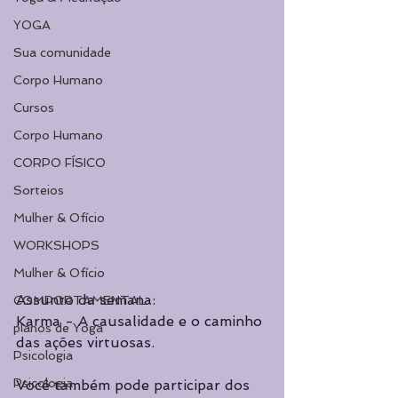
YOGA
Sua comunidade
Corpo Humano
Cursos
Corpo Humano
CORPO FÍSICO
Sorteios
Mulher & Ofício
WORKSHOPS
Mulher & Ofício
Assunto da semana:
COMPORTAMENTAL
Karma - A causalidade e o caminho 
planos de Yoga
das ações virtuosas.
Psicologia
Psicologia
Você também pode participar dos 