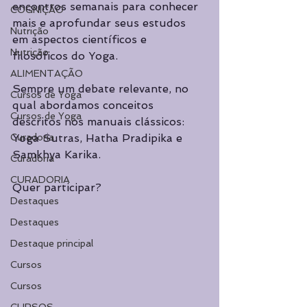
encontros semanais para conhecer 
COGNIÇÃO
mais e aprofundar seus estudos 
Nutrição
em aspectos científicos e 
Nutrição
filosóficos do Yoga.
ALIMENTAÇÃO
Sempre um debate relevante, no 
Cursos de Yoga
qual abordamos conceitos 
Cursos de Yoga
descritos nos manuais clássicos: 
Curadoria
Yoga Sutras, Hatha Pradipika e 
Samkhya Karika.
Curadoria
CURADORIA
Quer participar?
Destaques
Destaques
Destaque principal
Cursos
Cursos