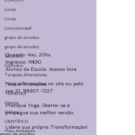
CURSOS
Listas
Listas
Lista principal
grupo de estudos
grupo de estudos
Quando: 4as, 20hs
Glossário
Ingresso: R$30
Glossário
Alunos da Escola: Acesso livre
Terapias Alternativas
Mais informações no site ou pelo 
Terapias Alternativas
zap 21. 99307-1327
TERAPIAS
Ciência
Pratique Yoga, liberte-se e 
Ciência
propague sua melhor versão.
CIENTÍFICO
Lidere sua própria Transformação!
Meio Ambiente
grupo de estudos