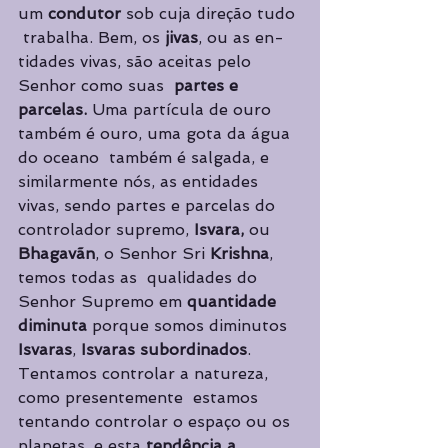
um 
condutor 
sob cuja direção tudo 
 trabalha. Bem, os 
jivas
, ou as en­
tidades vivas, são aceitas pelo 
Senhor como suas  
partes e 
parcelas. 
Uma partícula de ouro 
também é ouro, uma gota da água 
do oceano  também é salgada, e 
similarmente nós, as entidades 
vivas, sendo partes e parcelas do  
controlador supremo, 
Isvara, 
ou 
Bhagavãn
, o Senhor Sri 
Krishna
, 
temos todas as  qualidades do 
Senhor Supremo em 
quantidade 
diminuta 
porque somos diminutos  
Isvaras
, 
Isvaras subordinados
. 
Tentamos controlar a natureza, 
como presentemente  estamos 
tentando controlar o espaço ou os 
planetas, e esta 
tendência a 