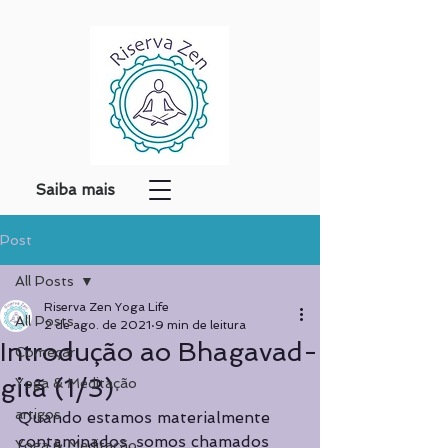
Saiba mais
Post
All Posts
Riserva Zen Yoga Life
All Posts
2 de ago. de 2021
9 min de leitura
Introdução ao Bhagavad-
Começar
gitã (1/3)
Yoga & Meditação
artigos
Quando estamos materialmente 
contaminados, somos chamados 
Yoga & Meditação