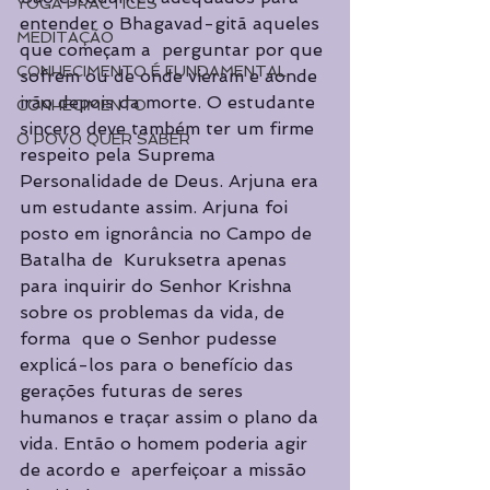
YOGA PRACTICES
entender o Bhagavad-gitã aqueles 
MEDITAÇÃO
que começam a  perguntar por que 
CONHECIMENTO É FUNDAMENTAL
sofrem ou de onde vieram e aonde 
irão depois da morte. O estudante  
CONHECIMENTO
sincero deve também ter um firme 
O POVO QUER SABER
respeito pela Suprema 
Personalidade de Deus. Arjuna era 
um estudante assim. Arjuna foi 
posto em ignorância no Campo de 
Batalha de  Kuruksetra apenas 
para inquirir do Senhor Krishna 
sobre os problemas da vida, de 
forma  que o Senhor pudesse 
explicá-los para o benefício das 
gerações futuras de seres  
humanos e traçar assim o plano da 
vida. Então o homem poderia agir 
de acordo e  aperfeiçoar a missão 