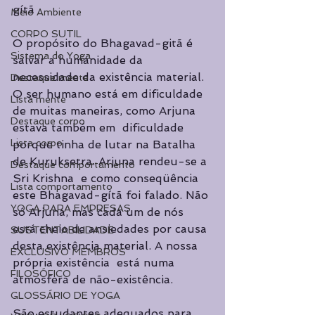
gítã  
Meio Ambiente
CORPO SUTIL
O propósito do Bhagavad-gitã é 
Sistema do Yoga
salvar a humanidade da 
necessidade da existência material.  
Destaque mente
O ser humano está em dificuldade 
Lista mente
de muitas maneiras, como Arjuna 
Destaque corpo
estava também em  dificuldade 
Lista corpo
porque tinha de lutar na Batalha 
de Kuruksetra. Arjuna rendeu-se a 
Destaque comportamento
Sri Krishna  e como conseqüência 
Lista comportamento
este Bhagavad-gítã foi falado. Não 
YOGA PARA EMPRESAS
só Arjuna, mas cada um de nós  
está cheio de ansiedades por causa 
SUSTENTABILIDADE
desta existência material. A nossa 
EXCLUSIVO MEMBROS
própria existência  está numa 
FILOSÓFICO
atmosfera de não-existência. 
GLOSSÁRIO DE YOGA
São estudantes adequados para 