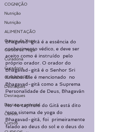
COGNIÇÃO
Nutrição
Nutrição
ALIMENTAÇÃO
Cursos de Yoga
Bhagavad-gitã é a essência do 
conhecimento védico, e deve ser 
Cursos de Yoga
aceito como é instruído  pelo 
Curadoria
próprio orador. O orador do 
Curadoria
Bhagavad-gitã é o Senhor Sri 
Krishna. Ele é mencionado  no 
CURADORIA
Bhagavad-gitã como a Suprema 
Destaques
Personalidade de Deus, Bhagavãn 
Destaques
Destaque principal
No 4o capítulo do Gitã está dito 
“este sistema de yoga do 
Cursos
Bhagavad-gitã, foi  primeiramente 
Cursos
falado ao deus do sol e o deus do 