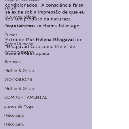
condi­cionados.  A consciência falsa 
YOGA
se exibe sob a impressão de que eu 
Sua comunidade
sou um produto da natureza  
material. Isto se chama falso ego. 
Corpo Humano
Cursos
Extraído 
Por Helena Bhagavati 
do 
Corpo Humano
“Bhagavad Gita como Ele é” de 
CORPO FÍSICO
Swami Prabhupada 
Sorteios
Mulher & Ofício
WORKSHOPS
Mulher & Ofício
COMPORTAMENTAL
planos de Yoga
Psicologia
Psicologia