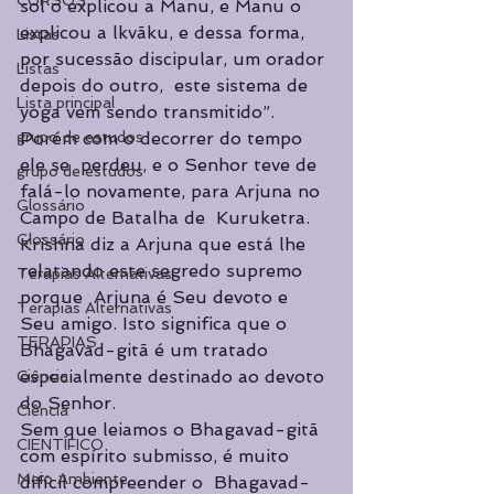
CURSOS
sol o explicou a Manu, e Manu o  
explicou a lkvãku, e dessa forma, 
Listas
por sucessão discipular, um orador 
Listas
depois do outro,  este sistema de 
Lista principal
yoga vem sendo transmitido”. 
grupo de estudos
Porém com o decorrer do tempo 
ele se  perdeu, e o Senhor teve de 
grupo de estudos
falá-lo novamente, para Arjuna no 
Glossário
Campo de Batalha de  Kuruketra. 
Glossário
Krishna diz a Arjuna que está lhe 
relatando este segredo supremo 
Terapias Alternativas
porque  Arjuna é Seu devoto e 
Terapias Alternativas
Seu amigo. Isto significa que o 
TERAPIAS
Bhagavad-gitã é um tratado  
especialmente destinado ao devoto 
Ciência
do Senhor.  
Ciência
Sem que leiamos o Bhagavad-gitã 
CIENTÍFICO
com espírito submisso, é muito 
Meio Ambiente
difícil compreender o  Bhagavad-