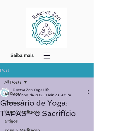
Saiba mais
Post
All Posts
Riserva Zen Yoga Life
All Posts
8 de nov. de 2023
1 min de leitura
Glossário de Yoga:
Começar
TAPAS - o Sacrifício
Yoga & Meditação
artigos
Yoga & Meditação