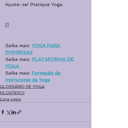
Ajuste-se! Pratique Yoga.
[]
Saiba mais: 
YOGA PARA 
EMPRESAS
Saiba mais: 
PLATAFORMA DE 
YOGA
Saiba mais: 
Formação de 
Instrutores de Yoga
GLOSSÁRIO DE YOGA
FILOSÓFICO
Lista corpo