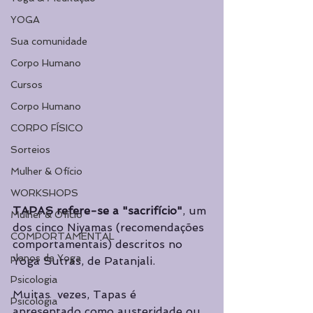
YOGA
Sua comunidade
Corpo Humano
Cursos
Corpo Humano
CORPO FÍSICO
Sorteios
Mulher & Ofício
WORKSHOPS
TAPAS refere-se a "sacrifício"
, um 
Mulher & Ofício
dos cinco Niyamas (recomendações 
COMPORTAMENTAL
comportamentais) descritos no 
planos de Yoga
Yoga Sutras, de Patanjali.
Psicologia
Muitas  vezes, Tapas é 
Psicologia
apresentado como austeridade ou 