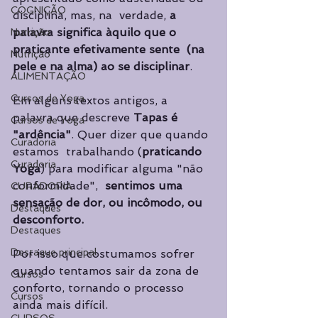
COGNIÇÃO
disciplina, mas, na  verdade, 
a 
palavra significa àquilo que o 
Nutrição
praticante efetivamente sente  (na 
Nutrição
pele e na alma) ao se disciplinar
.
ALIMENTAÇÃO
Cursos de Yoga
Em alguns textos antigos, a  
palavra que descreve 
Tapas é 
Cursos de Yoga
"ardência"
. Quer dizer que quando 
Curadoria
estamos  trabalhando (
praticando 
Curadoria
Yoga
) para modificar alguma "não 
conformidade",  
sentimos uma 
CURADORIA
sensação de dor, ou incômodo, ou 
Destaques
desconforto.
Destaques
Destaque principal
Por isso que costumamos sofrer 
quando tentamos sair da zona de 
Cursos
conforto, tornando o processo 
Cursos
ainda mais difícil. 