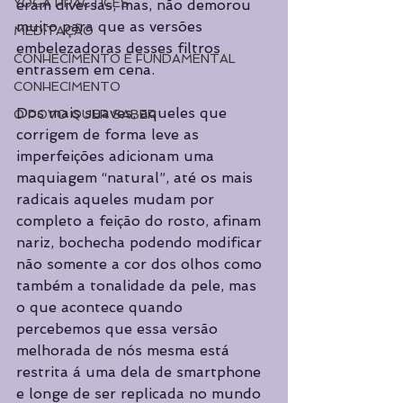
YOGA PRACTICES
eram diversas, mas, não demorou 
muito para que as versões 
MEDITAÇÃO
embelezadoras desses filtros 
CONHECIMENTO É FUNDAMENTAL
entrassem em cena. 
CONHECIMENTO
Dos mais suaves, aqueles que 
O POVO QUER SABER
corrigem de forma leve as 
imperfeições adicionam uma 
maquiagem “natural”, até os mais 
radicais aqueles mudam por 
completo a feição do rosto, afinam 
nariz, bochecha podendo modificar 
não somente a cor dos olhos como 
também a tonalidade da pele, mas 
o que acontece quando 
percebemos que essa versão 
melhorada de nós mesma está 
restrita á uma dela de smartphone 
e longe de ser replicada no mundo 