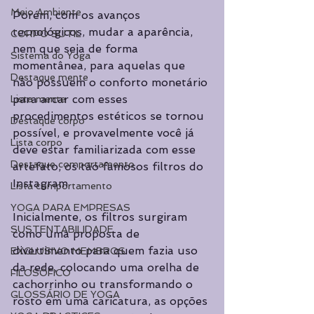
Meio Ambiente
Porém, com os avanços 
tecnológicos, mudar a aparência, 
CORPO SUTIL
nem que seja de forma 
Sistema do Yoga
momentânea, para aquelas que 
Destaque mente
não possuem o conforto monetário 
para arcar com esses 
Lista mente
procedimentos estéticos se tornou 
Destaque corpo
possível, e provavelmente você já 
Lista corpo
deve estar familiarizada com esse 
Destaque comportamento
artefato, os tão famosos filtros do 
Instagram
Lista comportamento
YOGA PARA EMPRESAS
Inicialmente, os filtros surgiram 
SUSTENTABILIDADE
como uma proposta de 
divertimento para quem fazia uso 
EXCLUSIVO MEMBROS
da rede, colocando uma orelha de 
FILOSÓFICO
cachorrinho ou transformando o 
GLOSSÁRIO DE YOGA
rosto em uma caricatura, as opções 