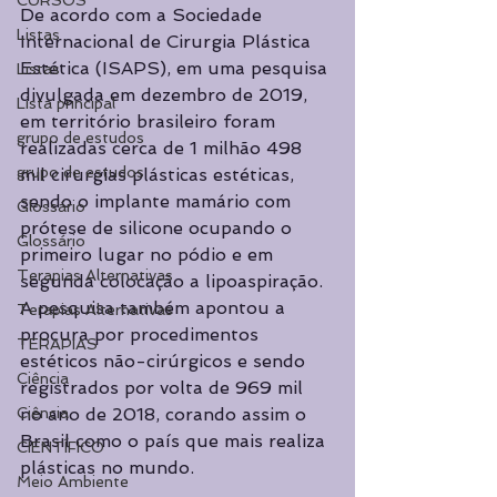
CURSOS
De acordo com a Sociedade 
Listas
Internacional de Cirurgia Plástica 
Estética (ISAPS), em uma pesquisa 
Listas
divulgada em dezembro de 2019, 
Lista principal
em território brasileiro foram 
grupo de estudos
realizadas cerca de 1 milhão 498 
grupo de estudos
mil cirurgias plásticas estéticas, 
sendo o implante mamário com 
Glossário
prótese de silicone ocupando o 
Glossário
primeiro lugar no pódio e em 
Terapias Alternativas
segunda colocação a lipoaspiração. 
A pesquisa também apontou a 
Terapias Alternativas
procura por procedimentos 
TERAPIAS
estéticos não-cirúrgicos e sendo 
Ciência
registrados por volta de 969 mil 
Ciência
no ano de 2018, corando assim o 
Brasil como o país que mais realiza 
CIENTÍFICO
plásticas no mundo. 
Meio Ambiente