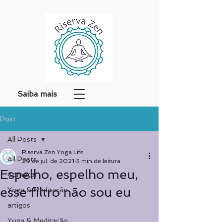
Saiba mais
Post
All Posts
Riserva Zen Yoga Life
All Posts
29 de jul. de 2021
5 min de leitura
Espelho, espelho meu,
Começar
esse filtro não sou eu
Yoga & Meditação
artigos
Yoga & Meditação