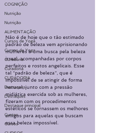
COGNIÇÃO
Nutrição
Nutrição
ALIMENTAÇÃO
Não é de hoje que o tão estimado 
Cursos de Yoga
padrão de beleza vem aprisionando 
Cursos de Yoga
mulheres à uma busca pela beleza 
irreal, acompanhadas por corpos 
Curadoria
perfeitos e rostos angelicais. Esse 
Curadoria
tal “padrão de beleza”, que é 
CURADORIA
impossível de se atingir de forma 
natural, junto com a pressão 
Destaques
midiática exercida sob as mulheres, 
Destaques
fizeram com os procedimentos 
Destaque principal
estéticos se tornassem os melhores 
Cursos
amigos para aquelas que buscam 
essa beleza impossível.
Cursos