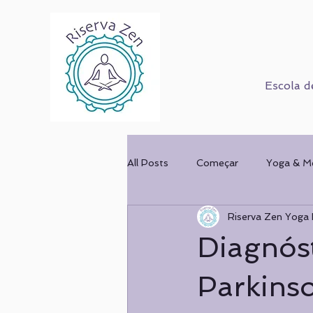
Escola d
All Posts
Começar
Yoga & M
Riserva Zen Yoga 
Corpo Humano
Cursos
Diagnós
Mulher & Ofício
COMPORT
Parkins