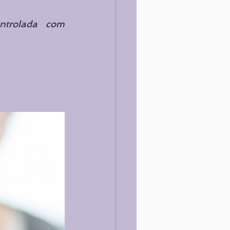
oria
CURADORIA
trolada com 