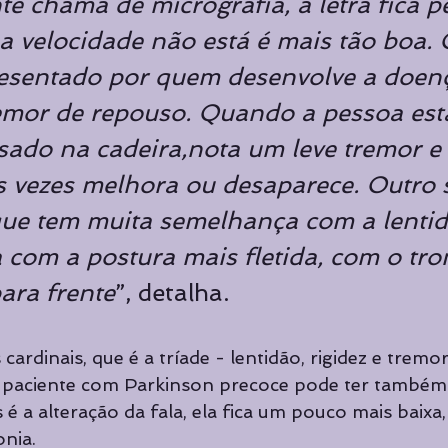
nte chama de micrografia, a letra fica 
 a velocidade não está é mais tão boa. 
esentado por quem desenvolve a doenç
mor de repouso. Quando a pessoa est
sado na cadeira,nota um leve tremor e
s vezes melhora ou desaparece. Outro 
 que tem muita semelhança com a lentid
a com a postura mais fletida, com o tro
ara frente
”, detalha.
ardinais, que é a tríade - lentidão, rigidez e tremo
o paciente com Parkinson precoce pode ter também
é a alteração da fala, ela fica um pouco mais baixa,
nia.