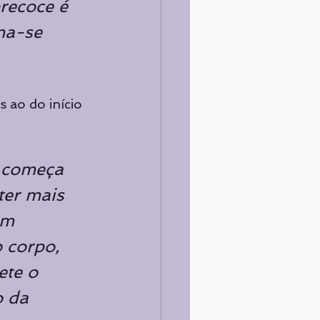
recoce é 
ma-se 
 ao do início 
 começa 
ter mais 
um 
 corpo, 
te o 
 da 