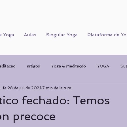
e Yoga
Aulas
Singular Yoga
Plataforma de Yo
editação
artigos
Yoga & Meditação
YOGA
Su
Life
28 de jul. de 2021
7 min de leitura
Corpo Humano
CORPO FÍSICO
Sorteios
Mulher & 
tico fechado: Temos
AMENTAL
planos de Yoga
Psicologia
Psicologia
on precoce