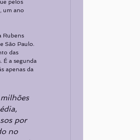
ue pelos 
e, um ano 
a Rubens 
e São Paulo. 
nto das 
. É a segunda 
s apenas da 
 milhões 
dia, 
sos por 
do no 