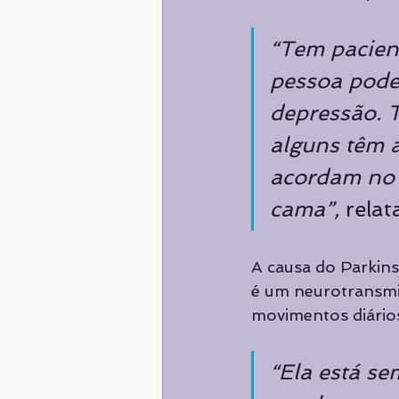
“Tem pacien
pessoa pode 
depressão. T
alguns têm 
acordam no m
cama”, 
relat
A causa do Parkin
é um neurotransmi
movimentos diários:
“Ela está se