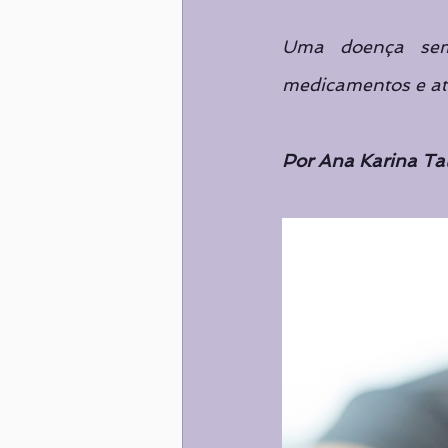
Nutrição
ALIMENTAÇÃO
Uma doença sem 
medicamentos e ati
Destaques
Destaques
Por Ana Karina Tal