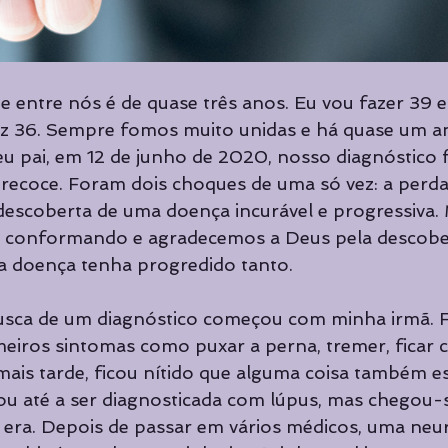
de entre nós é de quase três anos. Eu vou fazer 39 
fez 36. Sempre fomos muito unidas e há quase um a
u pai, em 12 de junho de 2020, nosso diagnóstico f
recoce. Foram dois choques de uma só vez: a perd
escoberta de uma doença incurável e progressiva. 
 conformando e agradecemos a Deus pela descobe
 a doença tenha progredido tanto.
busca de um diagnóstico começou com minha irmã. F
eiros sintomas como puxar a perna, tremer, ficar
 mais tarde, ficou nítido que alguma coisa também e
u até a ser diagnosticada com lúpus, mas chegou-s
era. Depois de passar em vários médicos, uma neur