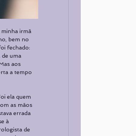
e minha irmã 
no, bem no 
oi fechado: 
a de uma 
Mas aos 
rta a tempo 
oi ela quem 
 com as mãos 
stava errada 
e à 
ologista de 