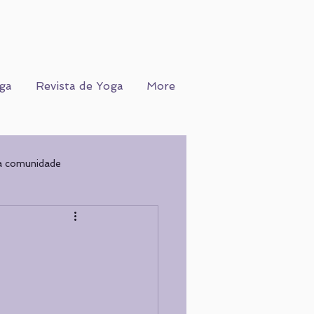
ga
Revista de Yoga
More
a comunidade
Ofício
WORKSHOPS
COGNIÇÃO
Nutrição