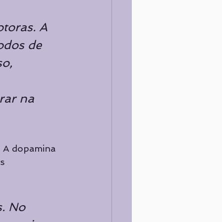
toras. A 
odos de 
o, 
 
rar na 
. A dopamina 
s 
. No 