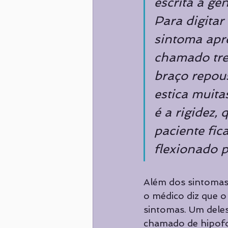
escrita a ge
Para digitar
sintoma apr
chamado tre
braço repou
estica muita
é a rigidez,
paciente fic
flexionado p
Além dos sintomas c
o médico diz que 
sintomas. Um deles 
chamado de hipofo