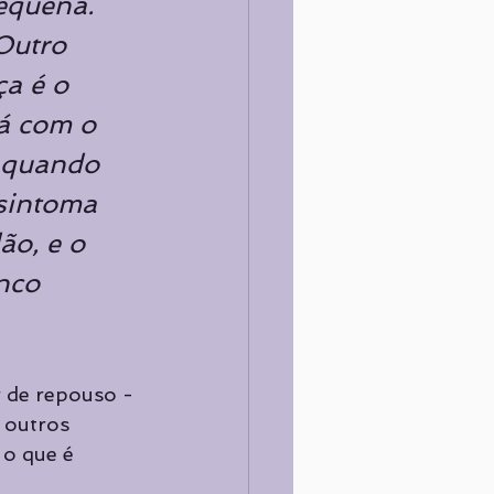
pequena. 
Outro 
a é o 
á com o 
 quando 
sintoma 
ão, e o 
nco 
r de repouso - 
 outros 
 o que é 