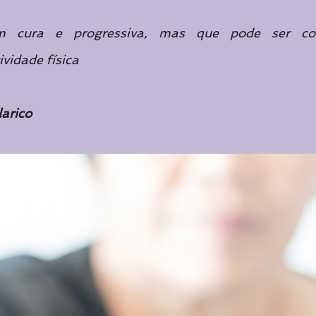
Cursos de Yoga
Cursos de Yoga
Curadoria
Curad
cura e progressiva, mas que pode ser con
vidade física
Destaque principal
arico 