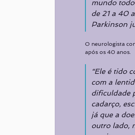
mundo todo.
de 21 a 40 
Parkinson ju
O neurologista con
após os 40 anos.
“Ele é tido
com a lenti
dificuldade 
cadarço, esc
já que a do
outro lado, 