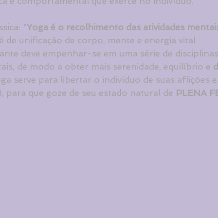
sica e comportamental que exerce no indivíduo.
sica: "
Yoga é o recolhimento das atividades mentai
 é de unificação de corpo, mente e energia vital
cante deve empenhar-se em uma série de disciplinas 
s, de modo a obter mais serenidade, equilíbrio e 
d
ga serve para libertar o indivíduo de suas aflições 
 para que goze de seu estado natural de 
PLENA F