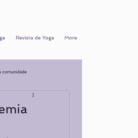
ga
Revista de Yoga
More
a comunidade
Ofício
WORKSHOPS
demia
COGNIÇÃO
Nutrição