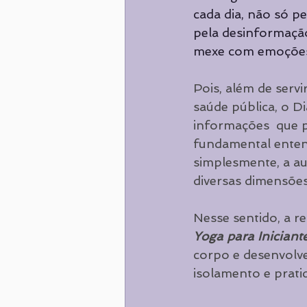
cada dia, não só p
pela desinformação
mexe com emoções,
Pois, além de serv
saúde pública, o D
informações  que p
fundamental enten
simplesmente, a aus
diversas dimensões 
Nesse sentido, a r
Yoga para Iniciant
corpo e desenvolve
isolamento e prati