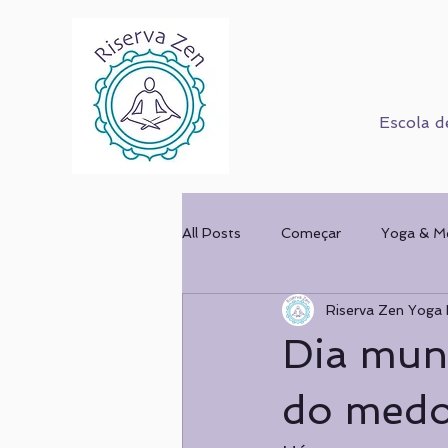
Escola d
All Posts
Começar
Yoga & M
Riserva Zen Yoga 
Corpo Humano
Cursos
Dia mun
Mulher & Ofício
COMPORT
do medo