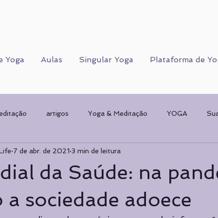
e Yoga
Aulas
Singular Yoga
Plataforma de Yo
editação
artigos
Yoga & Meditação
YOGA
Su
Life
7 de abr. de 2021
3 min de leitura
Corpo Humano
CORPO FÍSICO
Sorteios
Mulher & 
dial da Saúde: na pan
AMENTAL
planos de Yoga
Psicologia
Psicologia
 a sociedade adoece