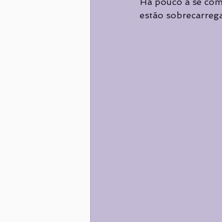
Há pouco a se come
Nutrição
ALIMENTAÇÃO
estão sobrecarrega
Destaques
Destaques