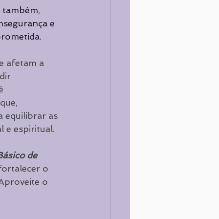
, também, 
insegurança e 
prometida.
e afetam a 
ir 
é 
que, 
 equilibrar as 
 e espiritual.
ásico de 
fortalecer o 
Aproveite o 