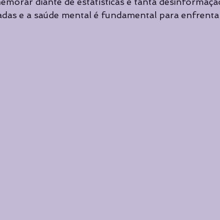
morar diante de estatísticas e tanta desinformaçã
Cursos de Yoga
Cursos de Yoga
Curadoria
Curad
das e a saúde mental é fundamental para enfrentar
Destaque principal