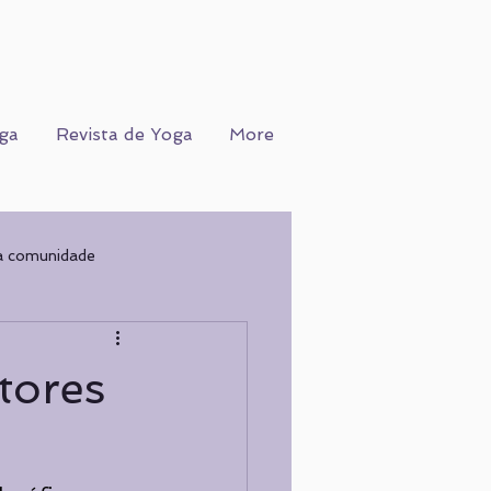
ga
Revista de Yoga
More
a comunidade
Ofício
WORKSHOPS
tores
COGNIÇÃO
Nutrição