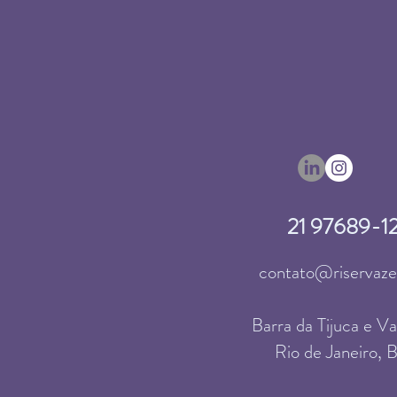
21 97689-1
contato@riservaz
Barra da Tijuca​ e V
Rio de Janeiro, B