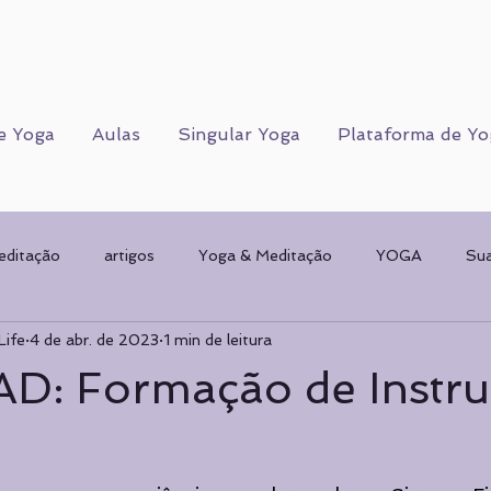
e Yoga
Aulas
Singular Yoga
Plataforma de Yo
editação
artigos
Yoga & Meditação
YOGA
Su
Life
4 de abr. de 2023
1 min de leitura
Corpo Humano
CORPO FÍSICO
Sorteios
Mulher & 
AD: Formação de Instru
AMENTAL
planos de Yoga
Psicologia
Psicologia