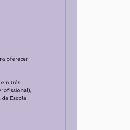
ra oferecer 
s em três 
ofissional), 
 da Escola 