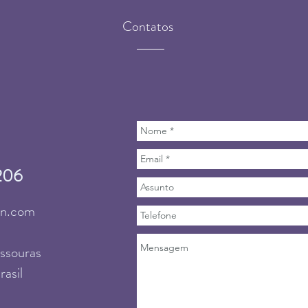
Contatos
206
en.com
assouras
rasil