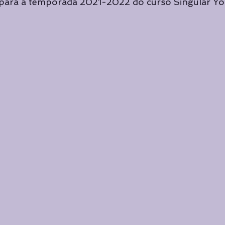
s para a temporada 2021-2022 do curso Singular Y
Cursos de Yoga
Cursos de Yoga
Curadoria
Curad
Destaque principal