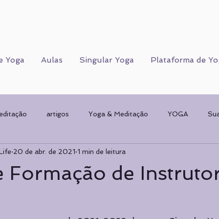
e Yoga
Aulas
Singular Yoga
Plataforma de Yo
editação
artigos
Yoga & Meditação
YOGA
Su
Life
20 de abr. de 2021
1 min de leitura
Corpo Humano
CORPO FÍSICO
Sorteios
Mulher & 
 Formação de Instruto
AMENTAL
planos de Yoga
Psicologia
Psicologia