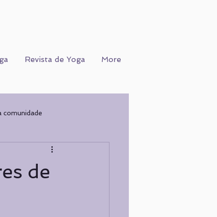
ga
Revista de Yoga
More
a comunidade
Ofício
WORKSHOPS
res de
COGNIÇÃO
Nutrição