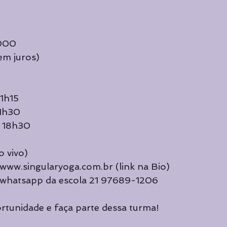
.000
em juros)
21h15
21h30
s 18h30
o vivo)
: www.singularyoga.com.br (link na Bio)
 whatsapp da escola 21 97689-1206
rtunidade e faça parte dessa turma!