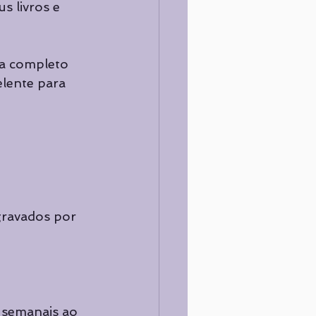
s livros e 
a completo 
lente para 
gravados por 
s semanais ao 