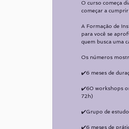
O curso começa dia
começar a cumprir 
A Formação de I
para você se aprof
quem busca uma cap
Os números mostram
✔️6 meses de duraça
✔️60 workshops onl
72h)
✔️Grupo de estudo
✔️6 meses de práti