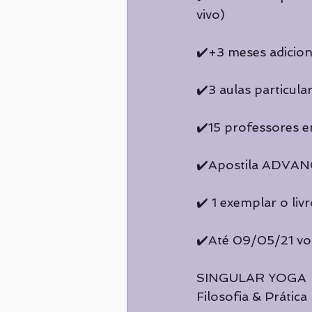
vivo)
✔️+3 meses adiciona
✔️3 aulas particul
✔️15 professores e
✔️Apostila ADVANC
✔️ 1 exemplar o liv
✔️Até 09/05/21 voc
SINGULAR YOGA
Filosofia & Prática