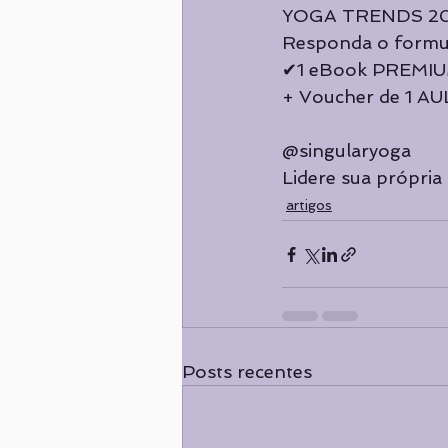
YOGA TRENDS 2021
Responda o formul
✔1 eBook PREMIU
+ Voucher de 1 A
@singularyoga ⠀
Lidere sua própria
artigos
Posts recentes