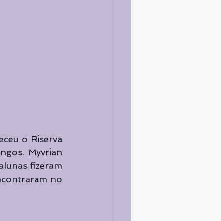
eceu o Riserva 
ngos. Myvrian 
lunas fizeram 
ncontraram no 