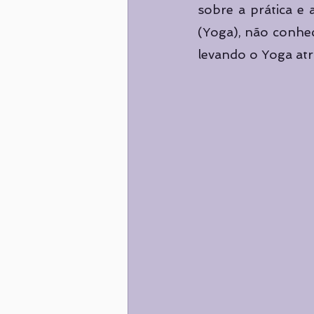
sobre a prática e 
(Yoga), não conhe
levando o Yoga atra