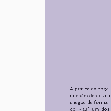
A prática de Yoga 
também depois da 
chegou de forma m
do Piauí, um dos 