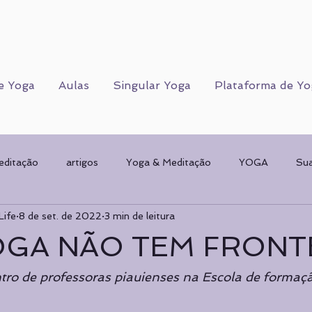
e Yoga
Aulas
Singular Yoga
Plataforma de Yo
editação
artigos
Yoga & Meditação
YOGA
Su
Life
8 de set. de 2022
3 min de leitura
Corpo Humano
CORPO FÍSICO
Sorteios
Mulher & 
GA NÃO TEM FRONT
AMENTAL
planos de Yoga
Psicologia
Psicologia
tro de professoras piauienses na Escola de formaç