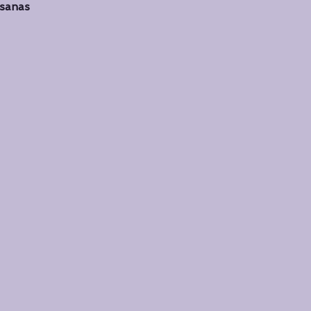
sanas
Cursos de Yoga
Cursos de Yoga
Curadoria
Curad
Destaque principal