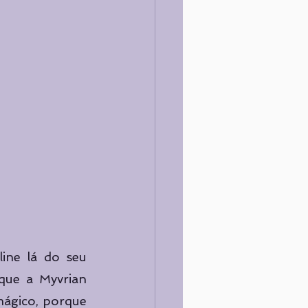
ine lá do seu 
ue a Myvrian 
mágico, porque 