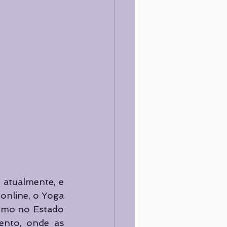
 atualmente, e 
nline, o Yoga 
omo no Estado 
ento, onde as 