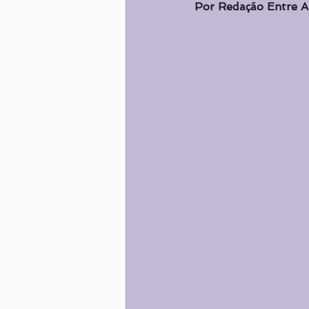
Por Redação Entre A
Nutrição
ALIMENTAÇÃO
Destaques
Destaques