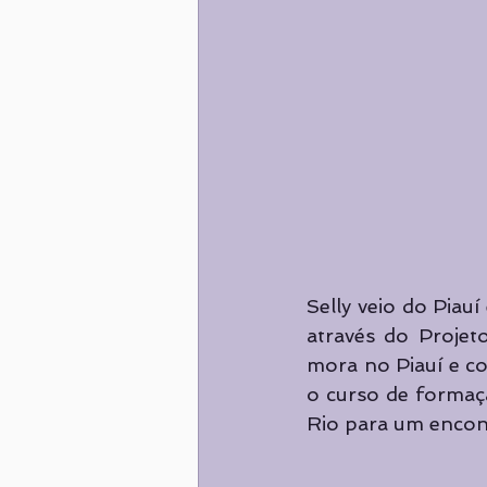
Selly veio do Piau
através do Projet
mora no Piauí e co
o curso de formaç
Rio para um encontr