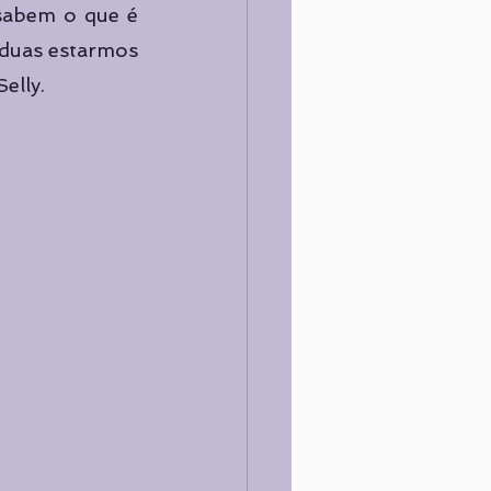
 sabem o que é 
duas estarmos 
elly. 