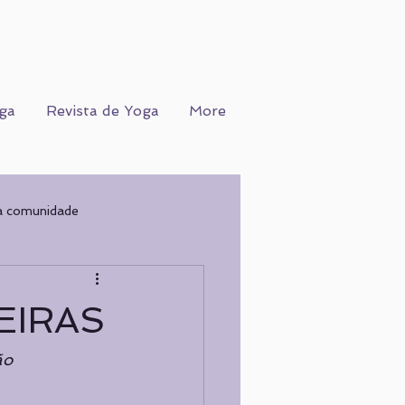
ga
Revista de Yoga
More
a comunidade
Ofício
WORKSHOPS
EIRAS
COGNIÇÃO
Nutrição
ão