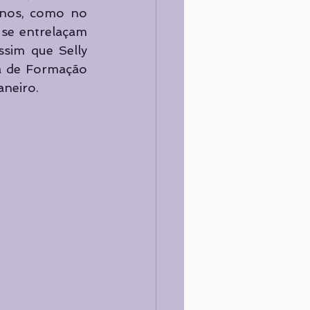
nos, como no 
se entrelaçam 
sim que Selly 
a de Formação 
aneiro.