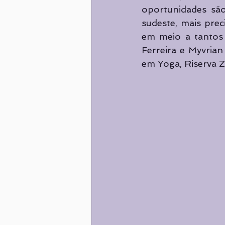
oportunidades são
sudeste, mais prec
em meio a tantos 
Ferreira e Myvria
em Yoga, Riserva Z