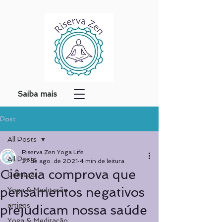
Saiba mais
Post
All Posts
Riserva Zen Yoga Life
All Posts
27 de ago. de 2021
4 min de leitura
Ciência comprova que
Começar
pensamentos negativos
Yoga & Meditação
artigos
prejudicam nossa saúde
Yoga & Meditação