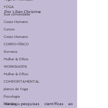
YOGA
Por Lilian Christine
Sua comunidade
Corpo Humano
Cursos
Corpo Humano
CORPO FÍSICO
Sorteios
Mulher & Ofício
WORKSHOPS
Mulher & Ofício
COMPORTAMENTAL
planos de Yoga
Psicologia
Várias pesquisas científicas ao 
Psicologia