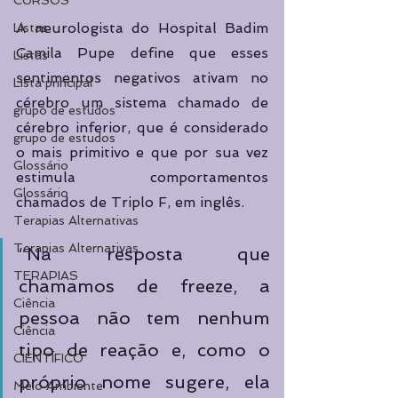
CURSOS
A neurologista do Hospital Badim 
Listas
Camila Pupe define que esses 
Listas
sentimentos negativos ativam no 
Lista principal
cérebro um sistema chamado de 
grupo de estudos
cérebro inferior, que é considerado 
grupo de estudos
o mais primitivo e que por sua vez 
Glossário
estimula comportamentos 
Glossário
chamados de Triplo F, em inglês. 
Terapias Alternativas
Terapias Alternativas
“Na resposta que 
TERAPIAS
chamamos de freeze, a 
Ciência
pessoa não tem nenhum 
Ciência
tipo de reação e, como o 
CIENTÍFICO
próprio nome sugere, ela 
Meio Ambiente