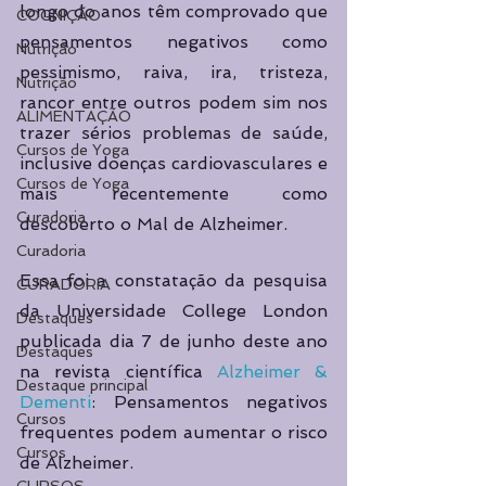
longo do anos têm comprovado que 
COGNIÇÃO
pensamentos negativos como 
Nutrição
pessimismo, raiva, ira, tristeza, 
Nutrição
rancor entre outros podem sim nos 
ALIMENTAÇÃO
trazer sérios problemas de saúde, 
Cursos de Yoga
inclusive doenças cardiovasculares e 
Cursos de Yoga
mais recentemente como 
Curadoria
descoberto o Mal de Alzheimer.
Curadoria
Essa foi a constatação da pesquisa 
CURADORIA
da Universidade College London 
Destaques
publicada dia 7 de junho deste ano 
Destaques
na revista científica 
Alzheimer & 
Destaque principal
Dementi
: Pensamentos negativos 
Cursos
frequentes podem aumentar o risco 
Cursos
de Alzheimer.