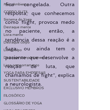
fica congelada. Outra 
Meio Ambiente
CORPO SUTIL
resposta, que conhecemos 
Sistema do Yoga
como flight, provoca medo 
Destaque mente
no paciente, então, a 
Lista mente
tendência dessa reação é a 
Destaque corpo
fuga; ou ainda tem o 
Lista corpo
paciente que desenvolve a 
Destaque comportamento
Lista comportamento
reação de luta, que 
YOGA PARA EMPRESAS
chamamos de fight”, explica 
SUSTENTABILIDADE
a neurologista. 
EXCLUSIVO MEMBROS
FILOSÓFICO
GLOSSÁRIO DE YOGA