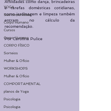
Atividades como dança, brincadeiras 
YOGA
e tarefas domésticas cotidianas, 
como jardinagem e limpeza também 
Sua comunidade
entram no cálculo da 
Corpo Humano
recomendação.
Cursos
Corpo Humano
Por Carolina Pulice
CORPO FÍSICO
Sorteios
Mulher & Ofício
WORKSHOPS
Mulher & Ofício
COMPORTAMENTAL
planos de Yoga
Psicologia
Psicologia