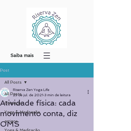
Saiba mais
Post
All Posts
Riserva Zen Yoga Life
All Posts
23 de jul. de 2021
3 min de leitura
Atividade física: cada
Começar
movimento conta, diz
Yoga & Meditação
artigos
OMS
Yoga & Meditação