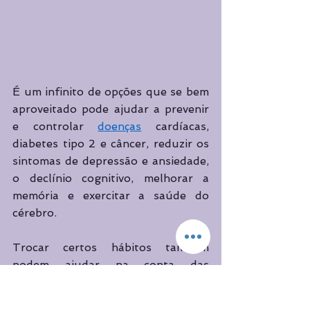
É um infinito de opções que se bem 
aproveitado pode ajudar a prevenir 
e controlar 
doenças
 cardíacas, 
diabetes tipo 2 e câncer, reduzir os 
sintomas de depressão e ansiedade, 
o declínio cognitivo, melhorar a 
memória e exercitar a saúde do 
cérebro.  
Trocar certos hábitos também 
podem ajudar na conta das 
atividades físicas. Subir a escada do 
prédio, ir a pé a mercados e 