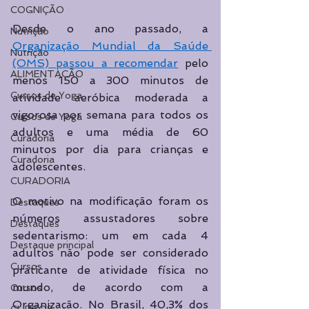
COGNIÇÃO
Desde o ano passado, a 
Nutrição
Organização Mundial da Saúde 
Nutrição
(OMS) passou a recomendar
 pelo 
ALIMENTAÇÃO
menos 150 a 300 minutos de 
Cursos de Yoga
atividade aeróbica moderada a 
vigorosa por semana para todos os 
Cursos de Yoga
adultos e uma média de 60 
Curadoria
minutos por dia para crianças e 
Curadoria
adolescentes. 
CURADORIA
O motivo na modificação foram os 
Destaques
números assustadores sobre 
Destaques
sedentarismo: um em cada 4 
Destaque principal
adultos não pode ser considerado 
Cursos
praticante de atividade física no 
mundo, de acordo com a 
Cursos
Organização. No Brasil, 40,3% dos 