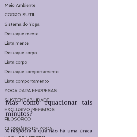
Meio Ambiente
CORPO SUTIL
Sistema do Yoga
Destaque mente
Lista mente
Destaque corpo
Lista corpo
Destaque comportamento
Lista comportamento
YOGA PARA EMPRESAS
SUSTENTABILIDADE
Mas como equacionar tais 
EXCLUSIVO MEMBROS
minutos? 
FILOSÓFICO
GLOSSÁRIO DE YOGA
A resposta é que não há uma única 