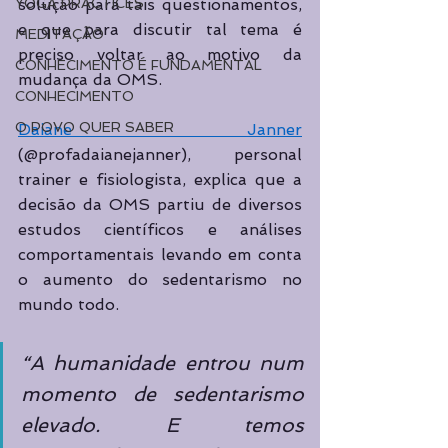
YOGA PRACTICES
solução para tais questionamentos, 
e que para discutir tal tema é 
MEDITAÇÃO
preciso voltar ao motivo da 
CONHECIMENTO É FUNDAMENTAL
mudança da OMS. 
CONHECIMENTO
O POVO QUER SABER
Daiane Janner
(@profadaianejanner), personal 
trainer e fisiologista, explica que a 
decisão da OMS partiu de diversos 
estudos científicos e análises 
comportamentais levando em conta 
o aumento do sedentarismo no 
mundo todo.  
“A humanidade entrou num 
momento de sedentarismo 
elevado. E temos 