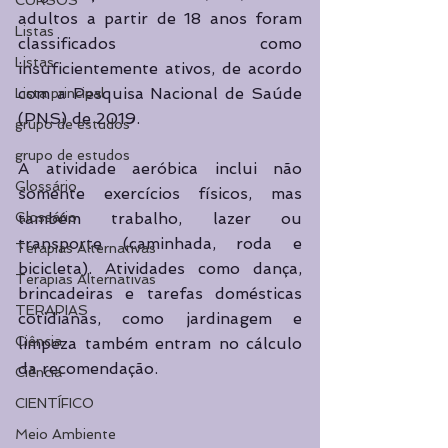
CURSOS
adultos a partir de 18 anos foram 
Listas
classificados como 
Listas
insuficientemente ativos, de acordo 
com a Pesquisa Nacional de Saúde 
Lista principal
(PNS) de 2019. 
grupo de estudos
grupo de estudos
A atividade aeróbica inclui não 
Glossário
somente exercícios físicos, mas 
Glossário
também trabalho, lazer ou 
transporte (caminhada, roda e 
Terapias Alternativas
bicicleta). Atividades como dança, 
Terapias Alternativas
brincadeiras e tarefas domésticas 
TERAPIAS
cotidianas, como jardinagem e 
Ciência
limpeza também entram no cálculo 
da recomendação.  
Ciência
CIENTÍFICO
Meio Ambiente