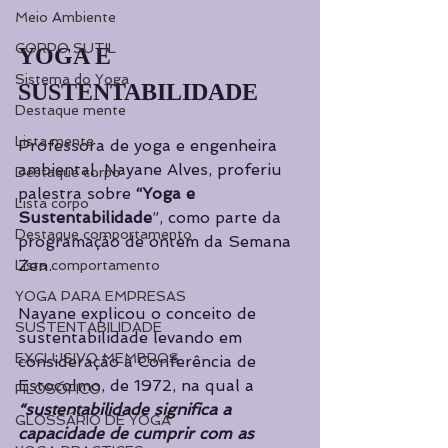
Meio Ambiente
CORPO SUTIL
YOGA E 
Sistema do Yoga
SUSTENTABILIDADE
Destaque mente
Lista mente
Professora de yoga e engenheira 
ambiental, Nayane Alves, proferiu 
Destaque corpo
palestra sobre 
“Yoga e 
Lista corpo
Sustentabilidade
”, como parte da 
Destaque comportamento
programação de ontem da Semana 
Zen.
Lista comportamento
YOGA PARA EMPRESAS
Nayane explicou o conceito de 
SUSTENTABILIDADE
sustentabilidade levando em 
EXCLUSIVO MEMBROS
consideração a Conferência de 
Estocolmo, de 1972, na qual a 
FILOSÓFICO
“sustentabilidade significa a 
GLOSSÁRIO DE YOGA
capacidade de cumprir com as 