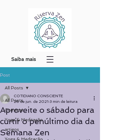
Saiba mais
Post
All Posts
COTIDIANO CONSCIENTE
All Posts
26 de jun. de 2021
3 min de leitura
Aproveite o sábado para
Começar
curtir o penúltimo dia da
Yoga & Meditação
artigos
Semana Zen
Yoga & Meditação