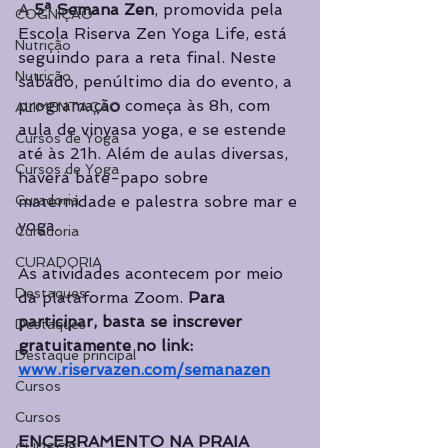
A 
5ª Semana Zen
, promovida pela 
COGNIÇÃO
Escola Riserva Zen Yoga Life, está 
Nutrição
seguindo para a reta final. Neste 
Nutrição
sábado, penúltimo dia do evento, a 
programação começa às 8h, com 
ALIMENTAÇÃO
aula de vinyasa yoga, e se estende 
Cursos de Yoga
até às 21h. Além de aulas diversas, 
Cursos de Yoga
haverá bate-papo sobre 
Curadoria
maternidade e palestra sobre mar e 
yoga.
Curadoria
CURADORIA
As atividades acontecem por meio 
Destaques
da plataforma Zoom. 
Para 
participar, basta se inscrever 
Destaques
gratuitamente no link:  
Destaque principal
www.riservazen.com/semanazen
Cursos
Cursos
ENCERRAMENTO NA PRAIA