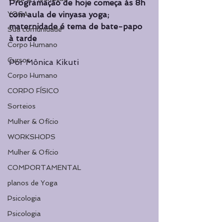
Programação de hoje começa às 8h 
YOGA
com aula de vinyasa yoga; 
maternidade é tema de bate-papo 
Sua comunidade
à tarde 
Corpo Humano
Cursos
Por Mônica Kikuti
Corpo Humano
CORPO FÍSICO
Sorteios
Mulher & Ofício
WORKSHOPS
Mulher & Ofício
COMPORTAMENTAL
planos de Yoga
Psicologia
Psicologia