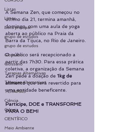
CURSOS
Listas
A Semana Zen, que começou no 
Listas
último dia 21, termina amanhã, 
domingo, com uma aula de yoga 
Lista principal
aberta ao público na Praia da 
grupo de estudos
Barra da Tijuca, no Rio de Janeiro. 
grupo de estudos
O público será recepcionado a 
Glossário
partir das 7h30. Para essa prática 
Glossário
coletiva, a organização da Semana  
Terapias Alternativas
Zen pede a doação de 
1kg de 
Terapias Alternativas
alimento
 que será revertido para 
uma entidade beneficente. 
TERAPIAS
Ciência
Participe, DOE e TRANSFORME 
Ciência
PARA O BEM!
CIENTÍFICO
Meio Ambiente