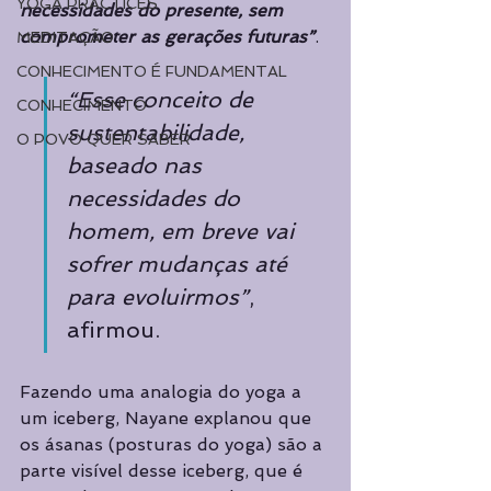
YOGA PRACTICES
necessidades do presente, sem 
comprometer as gerações futuras”
.  
MEDITAÇÃO
CONHECIMENTO É FUNDAMENTAL
“Esse conceito de 
CONHECIMENTO
sustentabilidade, 
O POVO QUER SABER
baseado nas 
necessidades do 
homem, em breve vai 
sofrer mudanças até 
para evoluirmos”
, 
afirmou.
Fazendo uma analogia do yoga a 
um iceberg, Nayane explanou que 
os ásanas (posturas do yoga) são a 
parte visível desse iceberg, que é 