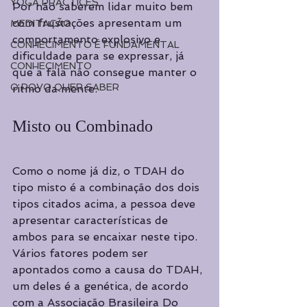
YOGA PRACTICES
Por não saberem lidar muito bem 
com frustações apresentam um 
MEDITAÇÃO
comportamento explosivo e 
CONHECIMENTO É FUNDAMENTAL
dificuldade para se expressar, já 
CONHECIMENTO
que a fala não consegue manter o 
O POVO QUER SABER
ritmo da mente. 
Misto ou Combinado 
Como o nome já diz, o TDAH do 
tipo misto é a combinação dos dois 
tipos citados acima, a pessoa deve 
apresentar características de 
ambos para se encaixar neste tipo. 
Vários fatores podem ser 
apontados como a causa do TDAH, 
um deles é a genética, de acordo 
com a Associação Brasileira Do 