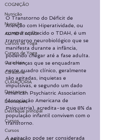
COGNIÇÃO
Nutrição
O Transtorno do Déficit de 
Nutrição
Atenção com Hiperatividade, ou 
como é conhecido o TDAH, é um 
ALIMENTAÇÃO
transtorno neurobiológico que se 
Cursos de Yoga
manifesta durante a infância, 
Cursos de Yoga
podendo chegar até a fase adulta. 
Curadoria
As crianças que se enquadram 
neste quadro clínico, geralmente 
Curadoria
são agitadas, inquietas e 
CURADORIA
impulsivas, e segundo um dado 
Destaques
American Psychiatric Association 
(Associação Americana de 
Destaques
Psiquiatria), acredita-se que 8% da 
Destaque principal
população infantil convivem com o 
Cursos
transtorno. 
Cursos
A agitação pode ser considerada 