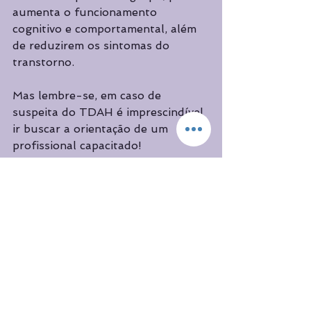
aumenta o funcionamento 
cognitivo e comportamental, além 
de reduzirem os sintomas do 
transtorno. 
Mas lembre-se, em caso de 
suspeita do TDAH é imprescindível 
ir buscar a orientação de um 
profissional capacitado! 
Corpo Humano
Psicologia
Destaques