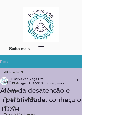
Saiba mais
Post
All Posts
Riserva Zen Yoga Life
All Posts
27 de ago. de 2021
3 min de leitura
Além da desatenção e
Começar
hiperatividade, conheça o
Yoga & Meditação
artigos
TDAH
Yoga & Meditação