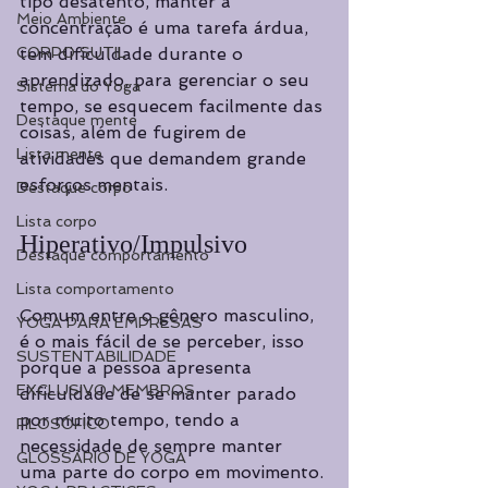
tipo desatento, manter a 
Meio Ambiente
concentração é uma tarefa árdua, 
CORPO SUTIL
tem dificuldade durante o 
aprendizado, para gerenciar o seu 
Sistema do Yoga
tempo, se esquecem facilmente das 
Destaque mente
coisas, além de fugirem de 
Lista mente
atividades que demandem grande 
esforços mentais. 
Destaque corpo
Lista corpo
Hiperativo/Impulsivo
Destaque comportamento
Lista comportamento
Comum entre o gênero masculino, 
YOGA PARA EMPRESAS
é o mais fácil de se perceber, isso 
SUSTENTABILIDADE
porque a pessoa apresenta 
EXCLUSIVO MEMBROS
dificuldade de se manter parado 
por muito tempo, tendo a 
FILOSÓFICO
necessidade de sempre manter 
GLOSSÁRIO DE YOGA
uma parte do corpo em movimento. 