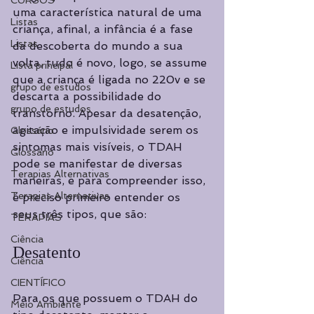
CURSOS
uma característica natural de uma 
Listas
criança, afinal, a infância é a fase 
Listas
da descoberta do mundo a sua 
volta, tudo é novo, logo, se assume 
Lista principal
que a criança é ligada no 220v e se 
grupo de estudos
descarta a possibilidade do 
grupo de estudos
transtorno. Apesar da desatenção, 
agitação e impulsividade serem os 
Glossário
sintomas mais visíveis, o TDAH 
Glossário
pode se manifestar de diversas 
Terapias Alternativas
maneiras, e para compreender isso, 
Terapias Alternativas
é preciso primeiro entender os 
seus três tipos, que são: 
TERAPIAS
Ciência
Desatento 
Ciência
CIENTÍFICO
Para os que possuem o TDAH do 
Meio Ambiente