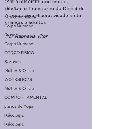
Mais comum do que muitos 
YOGA
pensam o Transtorno do Déficit de 
Atenção com Hiperatividade afeta 
Sua comunidade
crianças e adultos
Corpo Humano
Cursos
Por Raphaela Vitor
Corpo Humano
CORPO FÍSICO
Sorteios
Mulher & Ofício
WORKSHOPS
Mulher & Ofício
COMPORTAMENTAL
planos de Yoga
Psicologia
Psicologia