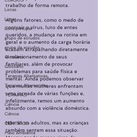
CURSOS
trabalho de forma remota.
Listas
Listas
Alguns fatores, como o medo de 
contrair o vírus, luto de entes 
Lista principal
queridos, a mudança na rotina em 
grupo de estudos
geral e o aumento da carga horária 
grupo de estudos
acabam atrapalhando diretamente 
o relacionamento de seus 
Glossário
familiares, além de provocar 
Glossário
problemas para saúde física e 
Terapias Alternativas
mental. Ainda podemos observar 
Terapias Alternativas
que muitas mulheres enfrentam 
uma jornada de várias funções e, 
TERAPIAS
infelizmente, temos um aumento 
Ciência
absurdo com a violência doméstica.
Ciência
Não só os adultos, mas as crianças 
CIENTÍFICO
também sentem essa situação. 
Meio Ambiente