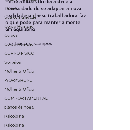
Entre aflições do dia a dia e a 
YOGA
necessidade de se adaptar a nova 
realidade, a classe trabalhadora faz 
Sua comunidade
o que pode para manter a mente 
Corpo Humano
em equilíbrio
Cursos
Por Luciana Campos
Corpo Humano
CORPO FÍSICO
Sorteios
Mulher & Ofício
WORKSHOPS
Mulher & Ofício
COMPORTAMENTAL
planos de Yoga
Psicologia
Psicologia