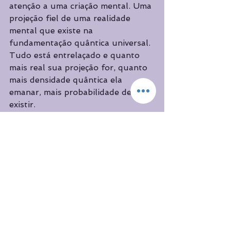
atenção a uma criação mental. Uma 
projeção fiel de uma realidade 
mental que existe na 
fundamentação quântica universal. 
Tudo está entrelaçado e quanto 
mais real sua projeção for, quanto 
mais densidade quântica ela 
emanar, mais probabilidade de 
existir.
Então, faça o exercício de inspirar e 
expirar buscando total silêncio. O 
que pode ser não está na palavra 
que você conhece, então o intento 
deve ser de total silencio mental. 
Você deve perceber a inteligência 
intuitiva agindo, a cada ciclo da 
respiração. Perguntando e 
esperando uma resposta. Ela 