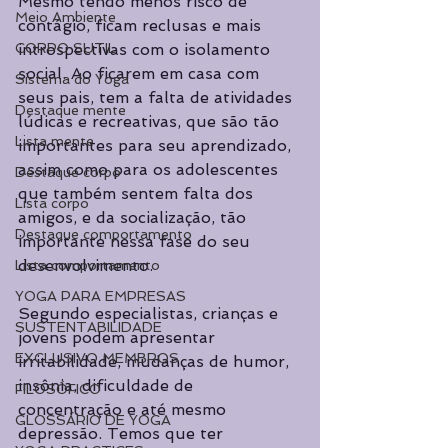
Mesmo tendo menos risco de 
Meio Ambiente
contágio, ficam reclusas e mais 
CORPO SUTIL
introspectivas com o isolamento 
social. Ao ficarem em casa com 
Sistema do Yoga
seus pais, tem a falta de atividades 
Destaque mente
lúdicas e recreativas, que são tão 
Lista mente
importantes para seu aprendizado, 
assim como para os adolescentes 
Destaque corpo
que também sentem falta dos 
Lista corpo
amigos, e da socialização, tão 
Destaque comportamento
importante nessa fase do seu 
desenvolvimento.
Lista comportamento
YOGA PARA EMPRESAS
Segundo especialistas, crianças e 
SUSTENTABILIDADE
jovens podem apresentar 
EXCLUSIVO MEMBROS
irritabilidade, mudanças de humor, 
insônia, dificuldade de 
FILOSÓFICO
concentração e até mesmo 
GLOSSÁRIO DE YOGA
depressão. Temos que ter 