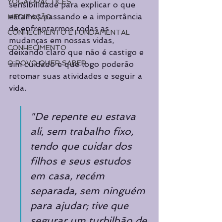
YOGA PRACTICES
sensibilidade para explicar o que 
estamos passando e a importância 
MEDITAÇÃO
de enfrentarmos todas as 
CONHECIMENTO É FUNDAMENTAL
mudanças em nossas vidas, 
CONHECIMENTO
deixando claro que não é castigo e 
O POVO QUER SABER
sim cuidado e que logo poderão 
retomar suas atividades e seguir a 
vida.
"De repente eu estava 
ali, sem trabalho fixo, 
tendo que cuidar dos 
filhos e seus estudos 
em casa, recém 
separada, sem ninguém 
para ajudar; tive que 
segurar um turbilhão de 