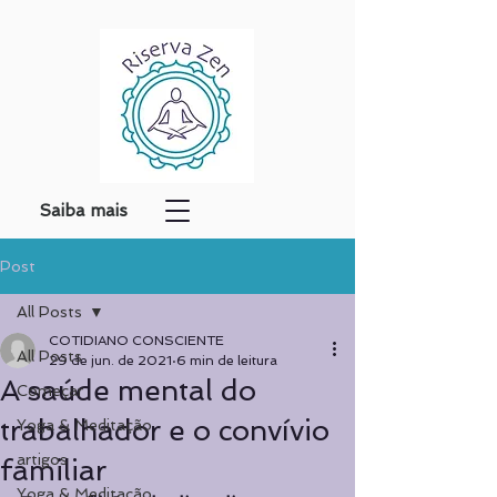
Saiba mais
Post
All Posts
COTIDIANO CONSCIENTE
All Posts
29 de jun. de 2021
6 min de leitura
A saúde mental do
Começar
trabalhador e o convívio
Yoga & Meditação
artigos
familiar
Yoga & Meditação