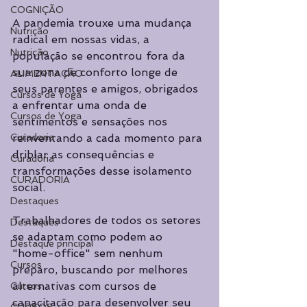
COGNIÇÃO
A pandemia trouxe uma mudança 
Nutrição
radical em nossas vidas, a 
Nutrição
população se encontrou fora da 
sua zona de conforto longe de 
ALIMENTAÇÃO
seus parentes e amigos, obrigados 
Cursos de Yoga
a enfrentar uma onda de 
Cursos de Yoga
sentimentos e sensações nos 
Curadoria
reinventando a cada momento para 
driblar as consequências e 
Curadoria
transformações desse isolamento 
CURADORIA
social. 
Destaques
Trabalhadores de todos os setores 
Destaques
se adaptam como podem ao 
Destaque principal
"home-office" sem nenhum 
Cursos
preparo, buscando por melhores 
alternativas com cursos de 
Cursos
capacitação para desenvolver seu 