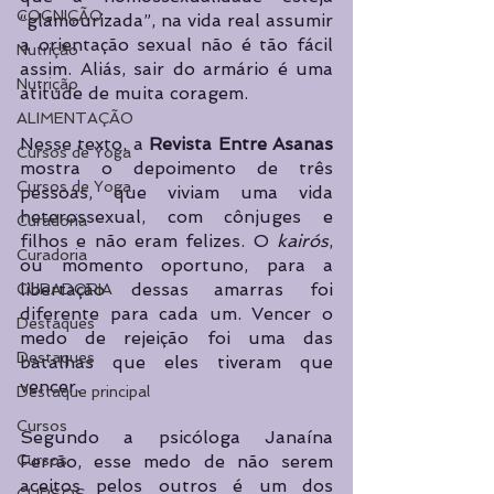
COGNIÇÃO
“glamourizada”, na vida real assumir 
a orientação sexual não é tão fácil 
Nutrição
assim. Aliás, sair do armário é uma 
Nutrição
atitude de muita coragem. 
ALIMENTAÇÃO
Nesse texto, a 
Revista Entre Asanas
Cursos de Yoga
mostra o depoimento de três 
Cursos de Yoga
pessoas, que viviam uma vida 
heterossexual, com cônjuges e 
Curadoria
filhos e não eram felizes. O 
kairós
, 
Curadoria
ou momento oportuno, para a 
libertação dessas amarras foi 
CURADORIA
diferente para cada um. Vencer o 
Destaques
medo de rejeição foi uma das 
Destaques
batalhas que eles tiveram que 
vencer.
Destaque principal
Cursos
Segundo a psicóloga Janaína 
Ferrão, esse medo de não serem 
Cursos
aceitos pelos outros é um dos 