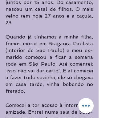
juntos por 15 anos. Do casamento, 
nasceu um casal de filhos. O mais 
velho tem hoje 27 anos e a caçula, 
23. 
Quando já tínhamos a minha filha, 
fomos morar em Bragança Paulista 
(interior de São Paulo) e meu ex-
marido começou a ficar a semana 
toda em São Paulo. Até comentei: 
‘isso não vai dar certo’. E aí comecei 
a fazer tudo sozinha, ele só chegava 
em casa tarde, vinha bebendo no 
fretado. 
Comecei a ter acesso à internet, fiz 
amizade. Entrei numa sala de bate-
papo hetero e depois entrei numa 
sala homoafetiva. Eu queria 
conversar, queria fazer amizade. A 