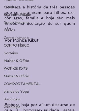
Conheça a história de três pessoas 
YOGA
que se assumiram para filhos, ex-
Sua comunidade
cônjuges, família e hoje são mais 
Corpo Humano
felizes na aceitação de ser quem 
são
Cursos
Corpo Humano
Por Mônica Kikut
CORPO FÍSICO
Sorteios
Mulher & Ofício
WORKSHOPS
Mulher & Ofício
COMPORTAMENTAL
planos de Yoga
Psicologia
Embora haja por aí um discurso de 
Psicologia
que a homossexualidade esteja 