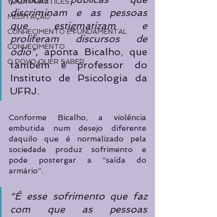
YOGA PRACTICES
discriminam e as pessoas 
MEDITAÇÃO
que estigmatizam e 
CONHECIMENTO É FUNDAMENTAL
proliferam discursos de 
CONHECIMENTO
ódio”, 
aponta Bicalho, que 
O POVO QUER SABER
também é professor do 
Instituto de Psicologia da 
UFRJ.
Conforme Bicalho, a violência 
embutida num desejo diferente 
daquilo que é normalizado pela 
sociedade produz sofrimento e 
pode postergar a “saída do 
armário”. 
“É esse sofrimento que faz 
com que as pessoas 