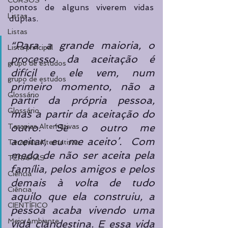
CURSOS
pontos de alguns viverem vidas 
Listas
duplas. 
Listas
“Para a grande maioria, o 
Lista principal
processo da aceitação é 
grupo de estudos
difícil e ele vem, num 
grupo de estudos
primeiro momento, não a 
Glossário
partir da própria pessoa, 
Glossário
mas a partir da aceitação do 
outro. ‘Se o outro me 
Terapias Alternativas
aceitar, eu me aceito’.  Com 
Terapias Alternativas
medo de não ser aceita pela 
TERAPIAS
família, pelos amigos e pelos 
Ciência
demais à volta de tudo 
Ciência
aquilo que ela construiu, a 
CIENTÍFICO
pessoa acaba vivendo uma 
Meio Ambiente
vida clandestina. E essa vida 