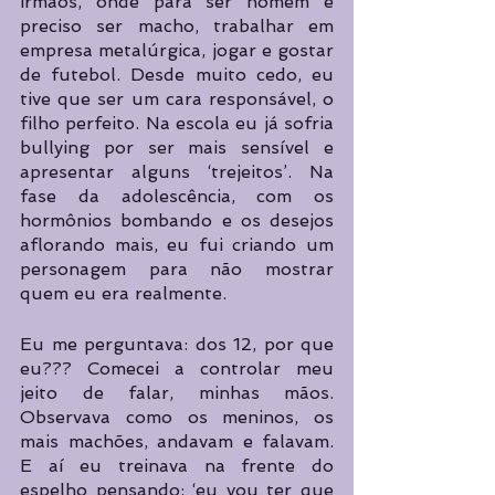
irmãos, onde para ser homem é 
preciso ser macho, trabalhar em 
empresa metalúrgica, jogar e gostar 
de futebol. Desde muito cedo, eu 
tive que ser um cara responsável, o 
filho perfeito. Na escola eu já sofria 
bullying por ser mais sensível e 
apresentar alguns ‘trejeitos’. Na 
fase da adolescência, com os 
hormônios bombando e os desejos 
aflorando mais, eu fui criando um 
personagem para não mostrar 
quem eu era realmente. 
Eu me perguntava: dos 12, por que 
eu??? Comecei a controlar meu 
jeito de falar, minhas mãos. 
Observava como os meninos, os 
mais machões, andavam e falavam. 
E aí eu treinava na frente do 
espelho pensando: ‘eu vou ter que 