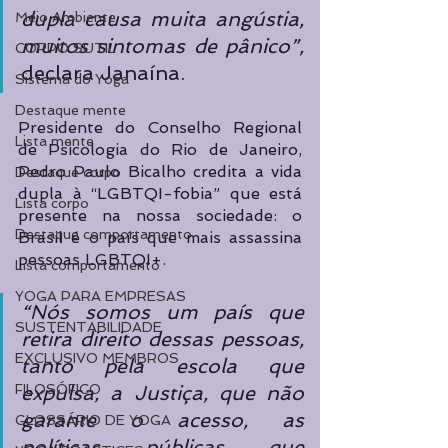
dupla causa muita angústia, 
Meio Ambiente
muitos sintomas de pânico”, 
CORPO SUTIL
declara Janaína.
Sistema do Yoga
Destaque mente
Presidente do Conselho Regional 
Lista mente
de Psicologia do Rio de Janeiro, 
Pedro Paulo Bicalho credita a vida 
Destaque corpo
dupla à “LGBTQI-fobia” que está 
Lista corpo
presente na nossa sociedade: o 
Destaque comportamento
Brasil é o país que mais assassina 
pessoas LGBTQI+. 
Lista comportamento
YOGA PARA EMPRESAS
“Nós somos um país que 
SUSTENTABILIDADE
retira direito dessas pessoas, 
EXCLUSIVO MEMBROS
tanto pela escola que 
expulsa, a Justiça, que não 
FILOSÓFICO
garante o acesso, as 
GLOSSÁRIO DE YOGA
políticas públicas que 