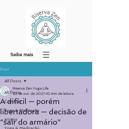
Saiba mais
Post
All Posts
Riserva Zen Yoga Life
All Posts
22 de out. de 2021
10 min de leitura
A difícil — porém
Começar
libertadora — decisão de
Yoga & Meditação
artigos
“sair do armário”
Yoga & Meditação