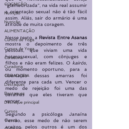
COGNIÇÃO
“glamourizada”, na vida real assumir 
a orientação sexual não é tão fácil 
Nutrição
assim. Aliás, sair do armário é uma 
Nutrição
atitude de muita coragem. 
ALIMENTAÇÃO
Nesse texto, a 
Revista Entre Asanas
Cursos de Yoga
mostra o depoimento de três 
Cursos de Yoga
pessoas, que viviam uma vida 
heterossexual, com cônjuges e 
Curadoria
filhos e não eram felizes. O 
kairós
, 
Curadoria
ou momento oportuno, para a 
libertação dessas amarras foi 
CURADORIA
diferente para cada um. Vencer o 
Destaques
medo de rejeição foi uma das 
Destaques
batalhas que eles tiveram que 
vencer.
Destaque principal
Cursos
Segundo a psicóloga Janaína 
Ferrão, esse medo de não serem 
Cursos
aceitos pelos outros é um dos 