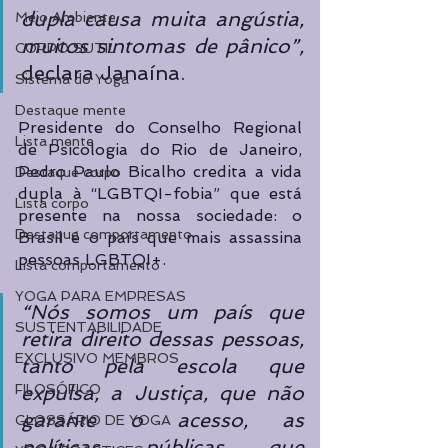
dupla causa muita angústia, 
Meio Ambiente
muitos sintomas de pânico”, 
CORPO SUTIL
declara Janaína.
Sistema do Yoga
Destaque mente
Presidente do Conselho Regional 
Lista mente
de Psicologia do Rio de Janeiro, 
Pedro Paulo Bicalho credita a vida 
Destaque corpo
dupla à “LGBTQI-fobia” que está 
Lista corpo
presente na nossa sociedade: o 
Destaque comportamento
Brasil é o país que mais assassina 
pessoas LGBTQI+. 
Lista comportamento
YOGA PARA EMPRESAS
“Nós somos um país que 
SUSTENTABILIDADE
retira direito dessas pessoas, 
EXCLUSIVO MEMBROS
tanto pela escola que 
expulsa, a Justiça, que não 
FILOSÓFICO
garante o acesso, as 
GLOSSÁRIO DE YOGA
políticas públicas que 