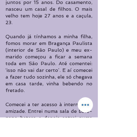
juntos por 15 anos. Do casamento, 
nasceu um casal de filhos. O mais 
velho tem hoje 27 anos e a caçula, 
23. 
Quando já tínhamos a minha filha, 
fomos morar em Bragança Paulista 
(interior de São Paulo) e meu ex-
marido começou a ficar a semana 
toda em São Paulo. Até comentei: 
‘isso não vai dar certo’. E aí comecei 
a fazer tudo sozinha, ele só chegava 
em casa tarde, vinha bebendo no 
fretado. 
Comecei a ter acesso à internet, fiz 
amizade. Entrei numa sala de bate-
papo hetero e depois entrei numa 
sala homoafetiva. Eu queria 
conversar, queria fazer amizade. A 