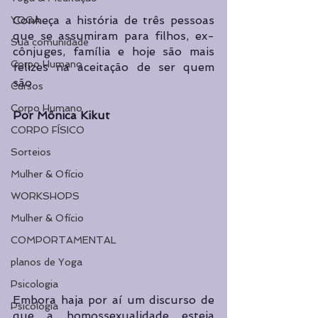
Conheça a história de três pessoas 
YOGA
que se assumiram para filhos, ex-
Sua comunidade
cônjuges, família e hoje são mais 
Corpo Humano
felizes na aceitação de ser quem 
são
Cursos
Corpo Humano
Por Mônica Kikut
CORPO FÍSICO
Sorteios
Mulher & Ofício
WORKSHOPS
Mulher & Ofício
COMPORTAMENTAL
planos de Yoga
Psicologia
Embora haja por aí um discurso de 
Psicologia
que a homossexualidade esteja 