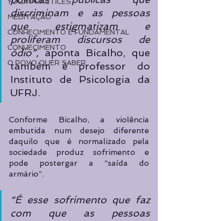
YOGA PRACTICES
discriminam e as pessoas 
MEDITAÇÃO
que estigmatizam e 
CONHECIMENTO É FUNDAMENTAL
proliferam discursos de 
CONHECIMENTO
ódio”, 
aponta Bicalho, que 
O POVO QUER SABER
também é professor do 
Instituto de Psicologia da 
UFRJ.
Conforme Bicalho, a violência 
embutida num desejo diferente 
daquilo que é normalizado pela 
sociedade produz sofrimento e 
pode postergar a “saída do 
armário”. 
“É esse sofrimento que faz 
com que as pessoas 