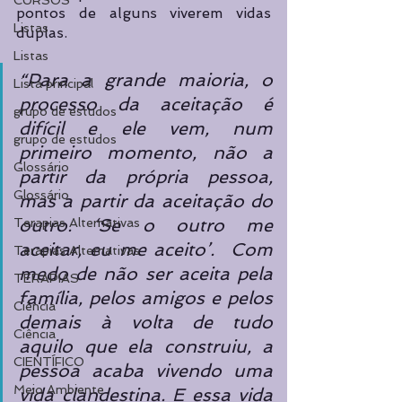
CURSOS
pontos de alguns viverem vidas 
Listas
duplas. 
Listas
“Para a grande maioria, o 
Lista principal
processo da aceitação é 
grupo de estudos
difícil e ele vem, num 
grupo de estudos
primeiro momento, não a 
Glossário
partir da própria pessoa, 
Glossário
mas a partir da aceitação do 
outro. ‘Se o outro me 
Terapias Alternativas
aceitar, eu me aceito’.  Com 
Terapias Alternativas
medo de não ser aceita pela 
TERAPIAS
família, pelos amigos e pelos 
Ciência
demais à volta de tudo 
Ciência
aquilo que ela construiu, a 
CIENTÍFICO
pessoa acaba vivendo uma 
Meio Ambiente
vida clandestina. E essa vida 