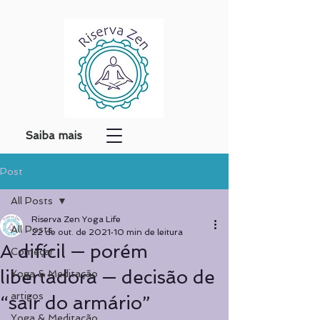
Saiba mais
Post
All Posts
Riserva Zen Yoga Life
All Posts
22 de out. de 2021
10 min de leitura
A difícil — porém
Começar
libertadora — decisão de
Yoga & Meditação
artigos
“sair do armário”
Yoga & Meditação