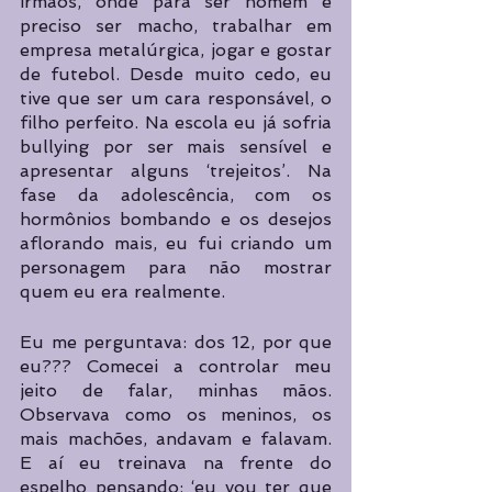
irmãos, onde para ser homem é 
preciso ser macho, trabalhar em 
empresa metalúrgica, jogar e gostar 
de futebol. Desde muito cedo, eu 
tive que ser um cara responsável, o 
filho perfeito. Na escola eu já sofria 
bullying por ser mais sensível e 
apresentar alguns ‘trejeitos’. Na 
fase da adolescência, com os 
hormônios bombando e os desejos 
aflorando mais, eu fui criando um 
personagem para não mostrar 
quem eu era realmente. 
Eu me perguntava: dos 12, por que 
eu??? Comecei a controlar meu 
jeito de falar, minhas mãos. 
Observava como os meninos, os 
mais machões, andavam e falavam. 
E aí eu treinava na frente do 
espelho pensando: ‘eu vou ter que 