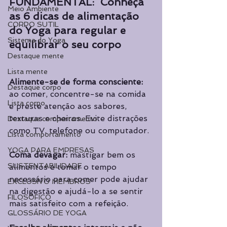
FUNDAMENTAL:  Conheça 
Meio Ambiente
as 6 dicas de alimentação 
CORPO SUTIL
do Yoga para regular e 
Sistema do Yoga
equilibrar o seu corpo
Destaque mente
Lista mente
Alimente-se de forma consciente: 
Destaque corpo
ao comer, concentre-se na comida 
Lista corpo
e preste atenção aos sabores, 
texturas e cheiros. Evite distrações 
Destaque comportamento
como TV, telefone ou computador.
Lista comportamento
YOGA PARA EMPRESAS
Coma devagar:
 mastigar bem os 
SUSTENTABILIDADE
alimentos e tomar o tempo 
necessário para comer pode ajudar 
EXCLUSIVO MEMBROS
na digestão e ajudá-lo a se sentir 
FILOSÓFICO
mais satisfeito com a refeição.
GLOSSÁRIO DE YOGA