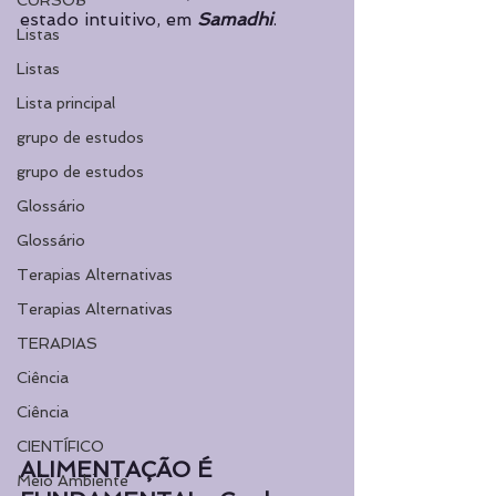
CURSOS
estado intuitivo, em 
Samadhi
.
Listas
Listas
Lista principal
grupo de estudos
grupo de estudos
Glossário
Glossário
Terapias Alternativas
Terapias Alternativas
TERAPIAS
Ciência
Ciência
CIENTÍFICO
ALIMENTAÇÃO É 
Meio Ambiente