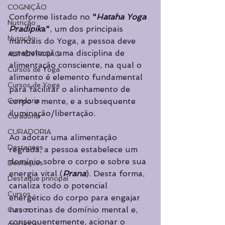
COGNIÇÃO
Conforme listado no 
"
Hataha Yoga 
Nutrição
Pradipik
a"
, um dos principais 
Nutrição
manuais do Yoga, a pessoa deve 
estabelecer uma disciplina de 
ALIMENTAÇÃO
alimentação consciente, na qual o 
Cursos de Yoga
alimento é elemento fundamental 
Cursos de Yoga
para facilitar o alinhamento de 
Curadoria
corpo e mente, e a subsequente 
iluminação/libertação.
Curadoria
CURADORIA
Ao adotar uma alimentação 
Destaques
regrada, a pessoa estabelece um 
domínio sobre o corpo e sobre sua 
Destaques
energia vital (
Prana
). Desta forma, 
Destaque principal
canaliza todo o potencial 
Cursos
energético do corpo para engajar 
nas rotinas de domínio mental e, 
Cursos
consequentemente, acionar o 