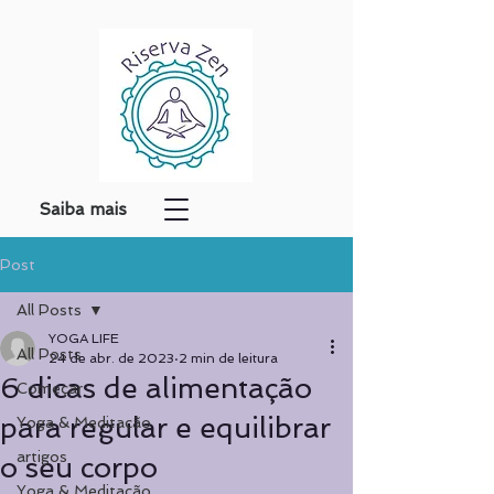
Saiba mais
Post
All Posts
YOGA LIFE
All Posts
24 de abr. de 2023
2 min de leitura
6 dicas de alimentação
Começar
para regular e equilibrar
Yoga & Meditação
artigos
o seu corpo
Yoga & Meditação