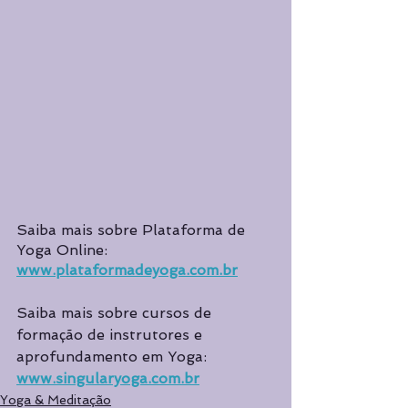
Saiba mais sobre Plataforma de 
Yoga Online: 
www.plataformadeyoga.com.br
Saiba mais sobre cursos de 
formação de instrutores e 
aprofundamento em Yoga: 
www.singularyoga.com.br
Yoga & Meditação