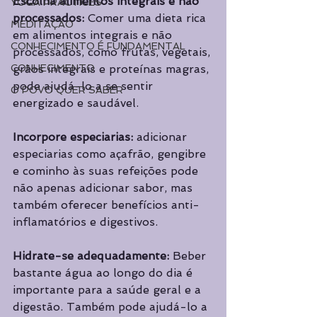
Escolha alimentos integrais e não 
YOGA PRACTICES
processados:
 Comer uma dieta rica 
MEDITAÇÃO
em alimentos integrais e não 
CONHECIMENTO É FUNDAMENTAL
processados, como frutas, vegetais, 
CONHECIMENTO
grãos integrais e proteínas magras, 
pode ajudá-lo a se sentir 
O POVO QUER SABER
energizado e saudável.
Incorpore especiarias: 
adicionar 
especiarias como açafrão, gengibre 
e cominho às suas refeições pode 
não apenas adicionar sabor, mas 
também oferecer benefícios anti-
inflamatórios e digestivos.
Hidrate-se adequadamente: 
Beber 
bastante água ao longo do dia é 
importante para a saúde geral e a 
digestão. Também pode ajudá-lo a 