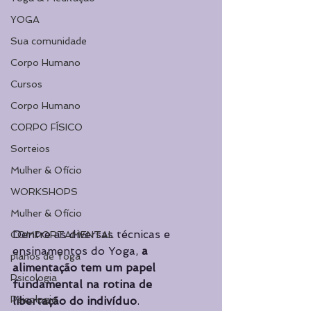
YOGA
Sua comunidade
Corpo Humano
Cursos
Corpo Humano
CORPO FÍSICO
Sorteios
Mulher & Ofício
WORKSHOPS
Mulher & Ofício
Dentre as diversas técnicas e 
COMPORTAMENTAL
ensinamentos do Yoga, 
a 
planos de Yoga
alimentação tem um papel 
Psicologia
fundamental na rotina de 
Psicologia
libertação do indivíduo
.