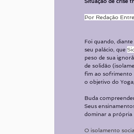
Situação de crise 
Nutrição
ALIMENTAÇÃO
Por Redação Entre
Destaques
Destaques
Foi quando, diante
seu palácio, que 
Si
peso de sua ignorân
de solidão (isolam
fim ao sofrimento 
o objetivo do Yoga;
Buda compreendeu o
Seus ensinamentos 
dominar a própria
O isolamento socia