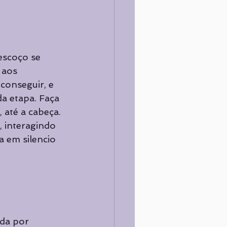
escoço se 
 aos 
conseguir, e 
a etapa. Faça 
até a cabeça. 
 interagindo 
 em silencio 
ada por 