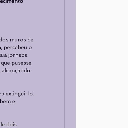
hecimento
oria
CURADORIA
 dos muros de 
, percebeu o 
sua jornada 
 que pusesse 
, alcançando 
 extingui-lo. 
 bem e 
e dois 