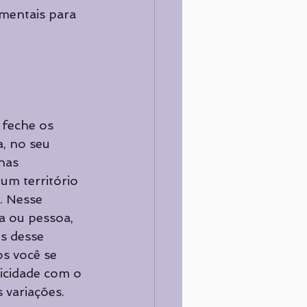
mentais para 
 feche os 
, no seu 
nas 
um território 
. Nesse 
a ou pessoa, 
s desse 
s você se 
icidade com o 
 variações.