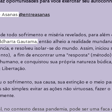
traz oportunidades para você exercitar seu autocon
Cursos de Yoga
Cursos de Yoga
Curadoria
Curad
 Asanas 
@entreasanas
Destaque principal
 de todo sofrimento e miséria revelados, para além
ddharta Gautama,
 então alheio a realidade mundana
cia, e resolveu isolar-se do mundo. Assim, iniciou 
ento),  a fim de encontrar uma "resposta" (método)
humano, e conquistou sua própria natureza búdica
 Libertação.
 sofrimento, sua causa, sua extinção e o meio para
são simples: evitar as ações não virtuosas, fazer o
 mente.
l, no contexto dessa pandemia, pode ser uma faca d