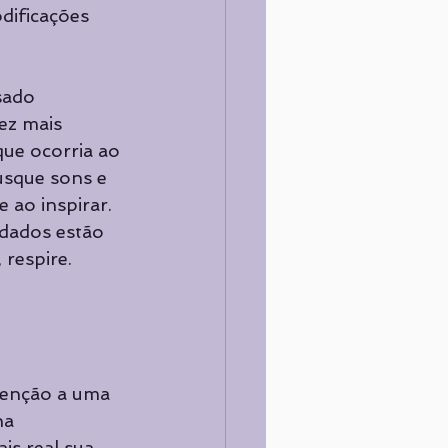
dificações 
sado 
ez mais 
que ocorria ao 
sque sons e 
 ao inspirar. 
 dados estão 
 respire.
tenção a uma 
na 
s real sua 