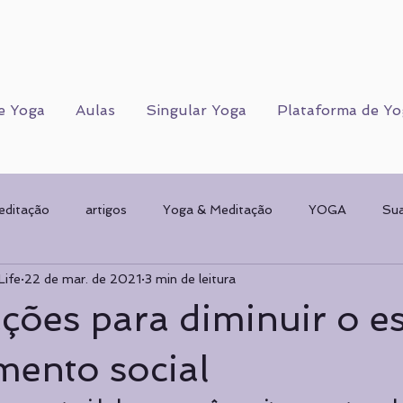
e Yoga
Aulas
Singular Yoga
Plataforma de Yo
editação
artigos
Yoga & Meditação
YOGA
Su
Life
22 de mar. de 2021
3 min de leitura
Corpo Humano
CORPO FÍSICO
Sorteios
Mulher & 
ções para diminuir o es
AMENTAL
planos de Yoga
Psicologia
Psicologia
mento social