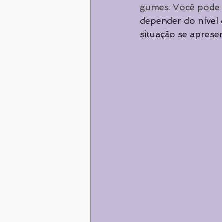
gumes. Você pode s
depender do nível 
situação se apres