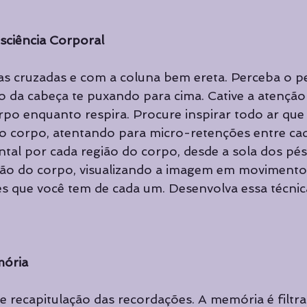
nsciência Corporal
as cruzadas e com a coluna bem ereta. Perceba o p
 da cabeça te puxando para cima. Cative a atenção
o enquanto respira. Procure inspirar todo ar que 
do corpo, atentando para micro-retenções entre cad
l por cada região do corpo, desde a sola dos pés, 
gão do corpo, visualizando a imagem em movimento,
 que você tem de cada um. Desenvolva essa técnica
mória
de recapitulação das recordações. A memória é filtr