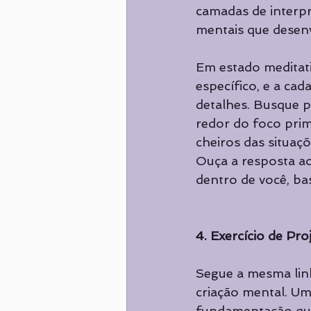
camadas de interp
mentais que desen
Em estado meditati
específico, e a cad
detalhes. Busque p
redor do foco pri
cheiros das situaç
Ouça a resposta ao
dentro de você, bas
4. Exercício de Pr
Segue a mesma linh
criação mental. Um
fundamentação quân