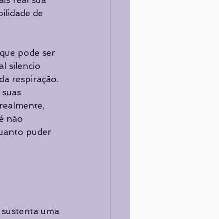
ilidade de 
 que pode ser 
l silencio 
da respiração. 
 suas 
 realmente, 
té não 
quanto puder 
 sustenta uma 