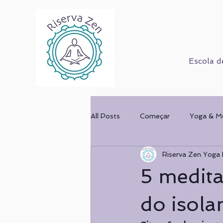
Escola d
All Posts
Começar
Yoga & M
Riserva Zen Yoga 
Corpo Humano
Cursos
5 medita
Mulher & Ofício
COMPORT
do isola