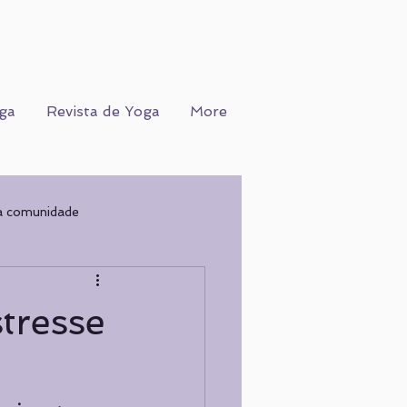
ga
Revista de Yoga
More
a comunidade
Ofício
WORKSHOPS
tresse
COGNIÇÃO
Nutrição