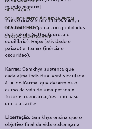
YOGA PRACTICES
mundo material.
MEDITAÇÃO
CONHECIMENTO É FUNDAMENTAL
Três Gunas: 
A filosofia Samkhya 
identifica três gunas ou qualidades 
CONHECIMENTO
de Prakriti: Sattva (pureza e 
O POVO QUER SABER
equilíbrio), Rajas (atividade e 
paixão) e Tamas (inércia e 
escuridão).
Karma:
 Samkhya sustenta que 
cada alma individual está vinculada 
à lei do Karma, que determina o 
curso da vida de uma pessoa e 
futuras reencarnações com base 
em suas ações.
Libertação: 
Samkhya ensina que o 
objetivo final da vida é alcançar a 