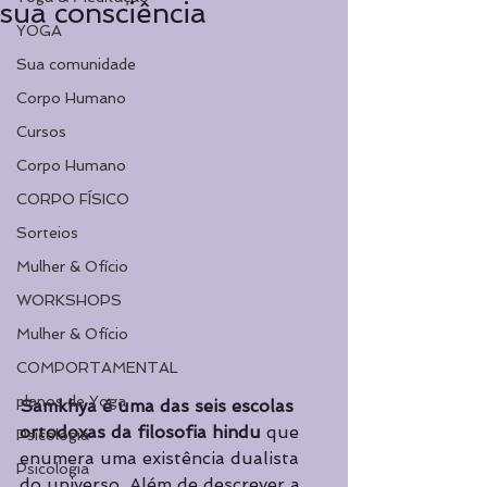
sua consciência
YOGA
Sua comunidade
Corpo Humano
Cursos
Corpo Humano
CORPO FÍSICO
Sorteios
Mulher & Ofício
WORKSHOPS
Mulher & Ofício
COMPORTAMENTAL
planos de Yoga
Samkhya é uma das seis escolas 
ortodoxas da filosofia hindu
 que 
Psicologia
enumera uma existência dualista 
Psicologia
do universo. Além de descrever a 