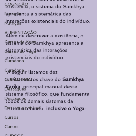
COGNIÇÃO
existência, o sistema do Samkhya 
apresenta a sistemática das 
Nutrição
interações existenciais do indivíduo.
Nutrição
ALIMENTAÇÃO
Além de descrever a existência, o 
Cursos de Yoga
sistema do Samkhya apresenta a 
sistemática das interações 
Cursos de Yoga
existenciais do indivíduo.
Curadoria
Curadoria
 A seguir listamos dez 
ensinamentos chave do 
Samkhya 
CURADORIA
Karika
, principal manual deste 
Destaques
sistema filosófico, que fundamenta 
Destaques
todos os demais sistemas da 
Destaque principal
ortodoxia hindu, 
inclusive o Yoga
:
Cursos
Cursos