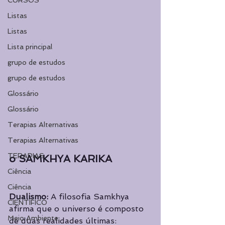
CURSOS
Listas
Listas
Lista principal
grupo de estudos
grupo de estudos
Glossário
Glossário
Terapias Alternativas
Terapias Alternativas
TERAPIAS
o SAMKHYA KARIKA
Ciência
Ciência
Dualismo: 
A filosofia Samkhya 
CIENTÍFICO
afirma que o universo é composto 
Meio Ambiente
de duas realidades últimas: 