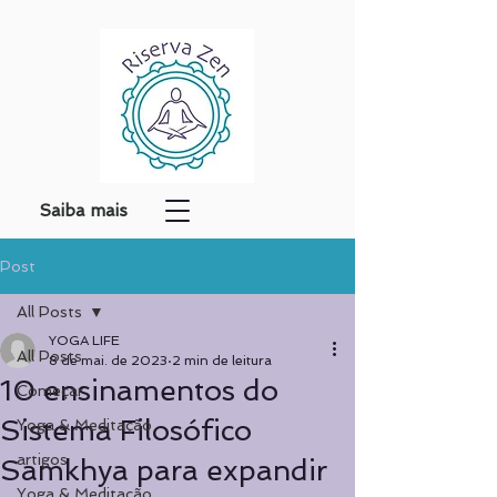
Saiba mais
Post
All Posts
YOGA LIFE
All Posts
8 de mai. de 2023
2 min de leitura
10 ensinamentos do
Começar
Sistema Filosófico
Yoga & Meditação
artigos
Samkhya para expandir
Yoga & Meditação