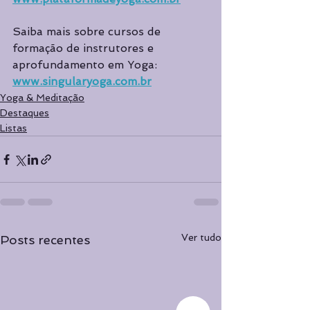
Saiba mais sobre cursos de 
formação de instrutores e 
aprofundamento em Yoga: 
www.singularyoga.com.br
Yoga & Meditação
Destaques
Listas
Ver tudo
Posts recentes