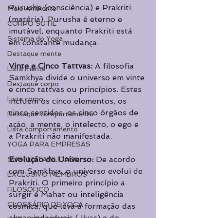
Purusha (consciência) e Prakriti 
Meio Ambiente
(matéria). Purusha é eterno e 
CORPO SUTIL
imutável, enquanto Prakriti está 
Sistema do Yoga
em constante mudança.
Destaque mente
Vinte e Cinco Tattvas:
 A filosofia 
Lista mente
Samkhya divide o universo em vinte 
Destaque corpo
e cinco tattvas ou princípios. Estes 
Lista corpo
incluem os cinco elementos, os 
cinco sentidos, os cinco órgãos de 
Destaque comportamento
ação, a mente, o intelecto, o ego e 
Lista comportamento
a Prakriti não manifestada.
YOGA PARA EMPRESAS
Evolução do Universo:
 De acordo 
SUSTENTABILIDADE
com Samkhya, o universo evolui de 
EXCLUSIVO MEMBROS
Prakriti. O primeiro princípio a 
FILOSÓFICO
surgir é Mahat ou inteligência 
GLOSSÁRIO DE YOGA
cósmica, que leva à formação das 
almas individuais (Jivas) e do 