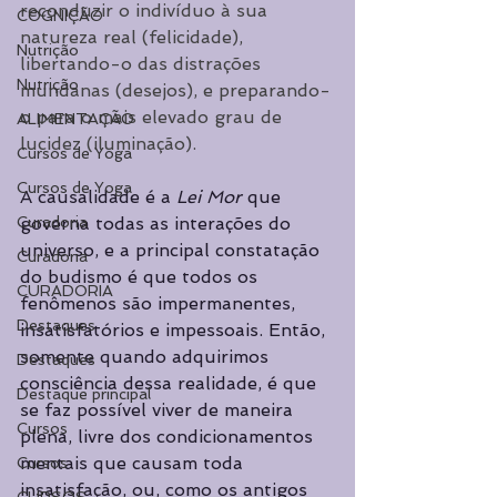
reconduzir o indivíduo à sua 
COGNIÇÃO
natureza real (felicidade), 
Nutrição
libertando-o das distrações 
Nutrição
mundanas (desejos), e preparando-
o para o mais elevado grau de 
ALIMENTAÇÃO
lucidez (iluminação).
Cursos de Yoga
Cursos de Yoga
A causalidade é a 
Lei Mor
 que 
Curadoria
governa todas as interações do 
universo, e a principal constatação 
Curadoria
do budismo é que todos os 
CURADORIA
fenômenos são impermanentes, 
Destaques
insatisfatórios e impessoais. Então, 
somente quando adquirimos 
Destaques
consciência dessa realidade, é que 
Destaque principal
se faz possível viver de maneira 
Cursos
plena, livre dos condicionamentos 
mentais que causam toda 
Cursos
insatisfação, ou, como os antigos 