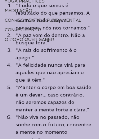
YOGA PRACTICES
"Tudo o que somos é 
MEDITAÇÃO
resultado do que pensamos. A 
mente é tudo. O que 
CONHECIMENTO É FUNDAMENTAL
pensamos, nós nos tornamos." 
CONHECIMENTO
"A paz vem de dentro. Não a 
O POVO QUER SABER
busque fora."
"A raiz do sofrimento é o 
apego."
"A felicidade nunca virá para 
aqueles que não apreciam o 
que já têm." 
"Manter o corpo em boa saúde 
é um dever... caso contrário, 
não seremos capazes de 
manter a mente forte e clara." 
"Não viva no passado, não 
sonhe com o futuro, concentre 
a mente no momento 