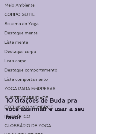
Meio Ambiente
CORPO SUTIL
Sistema do Yoga
Destaque mente
Lista mente
Destaque corpo
Lista corpo
Destaque comportamento
Lista comportamento
YOGA PARA EMPRESAS
SUSTENTABILIDADE
10 citações de Buda pra 
EXCLUSIVO MEMBROS
você assimilar e usar a seu 
favor
FILOSÓFICO
GLOSSÁRIO DE YOGA