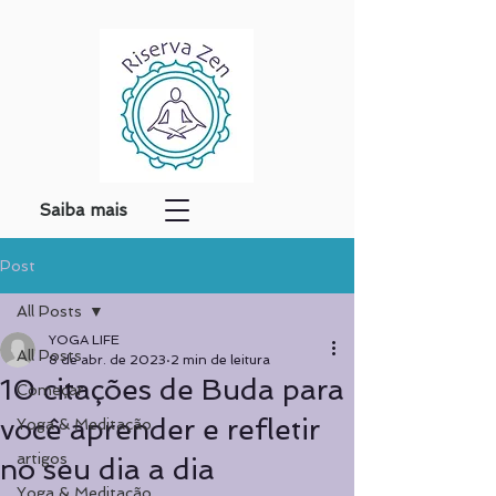
Saiba mais
Post
All Posts
YOGA LIFE
All Posts
8 de abr. de 2023
2 min de leitura
10 citações de Buda para
Começar
você aprender e refletir
Yoga & Meditação
artigos
no seu dia a dia
Yoga & Meditação