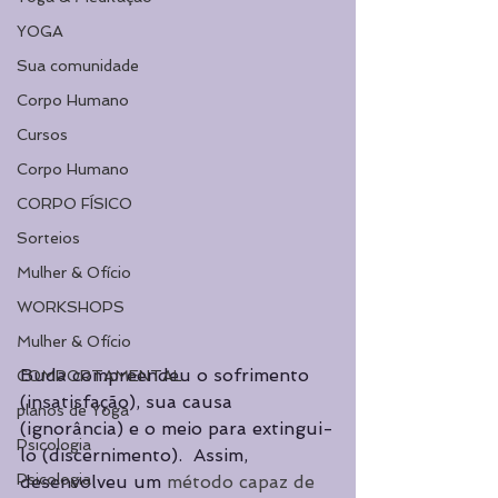
YOGA
Sua comunidade
Corpo Humano
Cursos
Corpo Humano
CORPO FÍSICO
Sorteios
Mulher & Ofício
WORKSHOPS
Mulher & Ofício
Buda compreendeu o sofrimento 
COMPORTAMENTAL
(insatisfação), sua causa 
planos de Yoga
(ignorância) e o meio para extingui-
Psicologia
lo (discernimento).  Assim, 
Psicologia
desenvolveu um 
método capaz de 