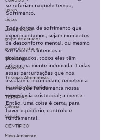
CURSOS
se referiam naquele tempo, 
Listas
Sofrimento.
Listas
Toda forma de sofrimento que 
Lista principal
experimentamos, sejam momentos 
grupo de estudos
de desconforto mental, ou mesmo 
grupo de estudos
sofrimentos intensos e 
prolongados, todos eles têm 
Glossário
origem na mente indomada. Todas 
Glossário
essas perturbações que nos 
Terapias Alternativas
assolam e incomodam, remetem a 
Terapias Alternativas
matriz que fundamenta nossa 
experiência existencial; a mente. 
TERAPIAS
Então, uma coisa é certa; para 
Ciência
haver equilíbrio, controle é 
Ciência
fundamental.
CIENTÍFICO
Meio Ambiente