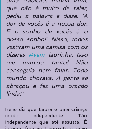
uma tradição. Minha irmã, 
que não é muito de falar, 
pediu a palavra e disse: ‘A 
dor de vocês é a nossa dor. 
E o sonho de vocês é o 
nosso sonho!’ Nisso, todos 
vestiram uma camisa com os 
dizeres 
#vem
 laurinha. Isso 
me marcou tanto! Não 
conseguia nem falar. Todo 
mundo chorava. A gente se 
abraçou e fez uma oração 
linda!
”
Irene diz que Laura é uma criança 
muito independente. Tão 
independente que até assusta. É 
intensa, furacão. Enquanto o irmão 