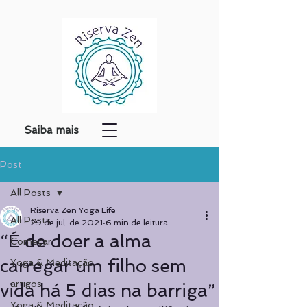
Saiba mais
Post
All Posts
Riserva Zen Yoga Life
All Posts
29 de jul. de 2021
6 min de leitura
“É de doer a alma
Começar
carregar um filho sem
Yoga & Meditação
artigos
vida há 5 dias na barriga”
Yoga & Meditação