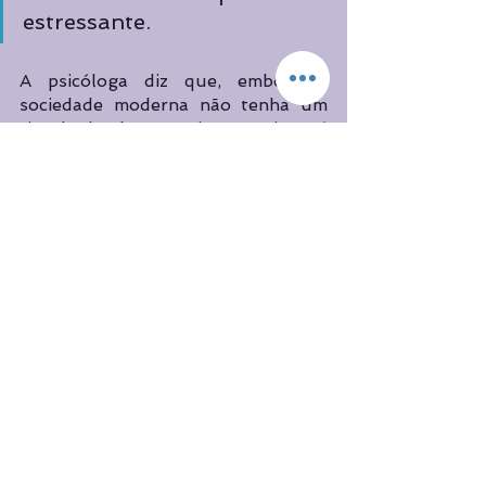
estressante.
A psicóloga diz que, embora a 
sociedade moderna não tenha um 
ritual de luto muito preciso, é 
importante que o enlutado possa 
conversar e ser ouvido. Yoga, 
meditação e até a religião ajudam. 
“
Não contamos com a morte 
e quando a gente encontra 
com ela, é muito sofrido. 
Portanto, os recursos são 
necessários e ajudam a dar 
consistência a essa malha 
social. Se você não der uma 
certa vazão, isso vai escorrer 