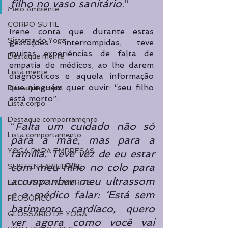
filho no vaso sanitário
.”
Meio Ambiente
CORPO SUTIL
Irene conta que durante estas 
Sistema do Yoga
gestações interrompidas, teve 
muitas experiências de falta de 
Destaque mente
empatia de médicos, ao lhe darem 
Lista mente
diagnósticos e aquela informação 
que ninguém quer ouvir: “seu filho 
Destaque corpo
está morto”.
Lista corpo
Destaque comportamento
“
Falta um cuidado não só 
Lista comportamento
para a mãe, mas para a 
YOGA PARA EMPRESAS
família. Teve vez de eu estar 
com meu filho no colo para 
SUSTENTABILIDADE
acompanhar meu ultrassom 
EXCLUSIVO MEMBROS
e o médico falar: ‘Está sem 
FILOSÓFICO
batimento cardíaco, quero 
GLOSSÁRIO DE YOGA
ver agora como você vai 