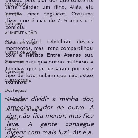
passou pela pior dor que existe na 
COGNIÇÃO
terra: perder um filho. Aliás, ela 
perdeu cinco seguidos. Costuma 
Nutrição
dizer que é mãe de 7: 5 anjos e 2 
Nutrição
com ela. 
ALIMENTAÇÃO
Não é fácil relembrar desses 
Cursos de Yoga
momentos, mas Irene compartilhou 
Cursos de Yoga
com 
a Revista Entre Asanas
 sua 
história para que outras mulheres e 
Curadoria
famílias que já passaram por este 
Curadoria
tipo de luto saibam que não estão 
CURADORIA
sozinhas.
Destaques
“
Poder dividir a minha dor, 
Destaques
ameniza a dor do outro. A 
Destaque principal
dor não fica menor, mas fica 
Cursos
leve. A gente consegue 
Cursos
digerir com mais luz
”, diz ela.