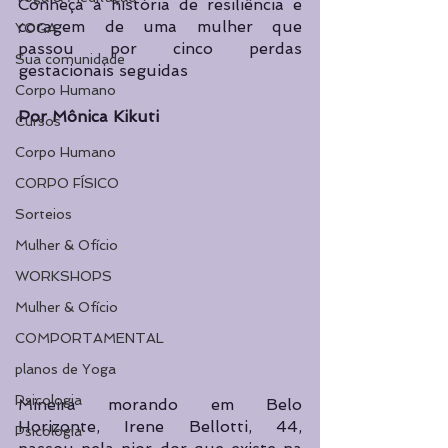
Conheça a história de resiliência e 
coragem de uma mulher que 
YOGA
passou por cinco perdas 
Sua comunidade
gestacionais seguidas
Corpo Humano
Por Mônica Kikuti
Cursos
Corpo Humano
CORPO FÍSICO
Sorteios
Mulher & Ofício
WORKSHOPS
Mulher & Ofício
COMPORTAMENTAL
planos de Yoga
Psicologia
Mineira morando em Belo 
Horizonte, Irene Bellotti, 44, 
Psicologia