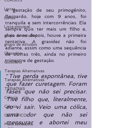
CURSOS
Listas
A gestação de seu primogênito, 
Bernardo, hoje com 9 anos, foi 
Listas
tranquila e sem intercorrências. Ela 
Lista principal
sempre quis ter mais um filho e, 
dois anos depois, houve a primeira 
grupo de estudos
tentativa. A gravidez não foi 
grupo de estudos
adiante, assim como uma sequência 
Glossário
de outras três, ainda no primeiro 
trimestre de gestação. 
Glossário
Terapias Alternativas
“
Tive perda espontânea, tive 
Terapias Alternativas
que fazer curetagem. Foram 
TERAPIAS
fases que não sei precisar. 
Ciência
Tive filho que, literalmente, 
eu vi sair. Veio uma cólica, 
Ciência
uma dor que não sei 
CIENTÍFICO
mensurar e abortei meu 
Meio Ambiente